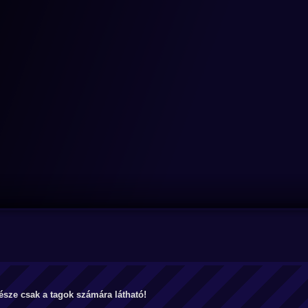
észe csak a tagok számára látható!