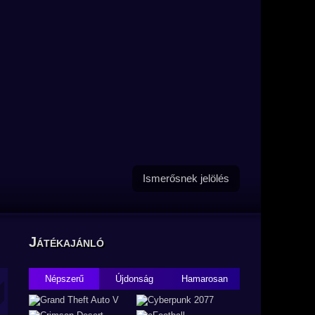
Ismerősnek jelölés
Játékajánló
Népszerű
Újdonság
Hamarosan