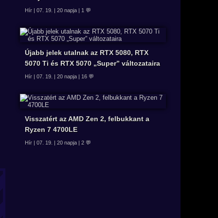
Hír | 07. 19. | 20 napja | 1 💬
Újabb jelek utalnak az RTX 5080, RTX
5070 Ti és RTX 5070 „Super” változataira
Hír | 07. 19. | 20 napja | 16 💬
Visszatért az AMD Zen 2, felbukkant a
Ryzen 7 4700LE
Hír | 07. 19. | 20 napja | 2 💬