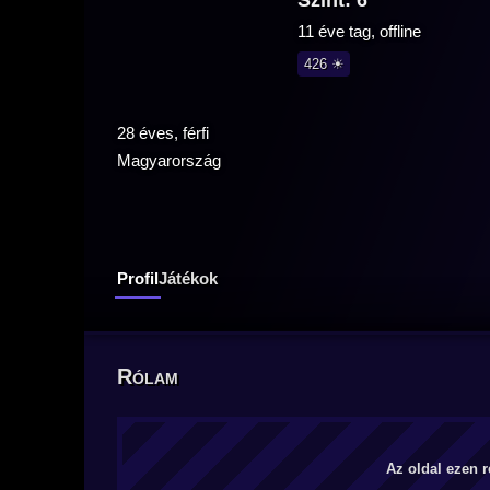
Szint: 6
11 éve tag, offline
426 ☀
28 éves, férfi
Magyarország
Profil
Játékok
Rólam
Az oldal ezen r