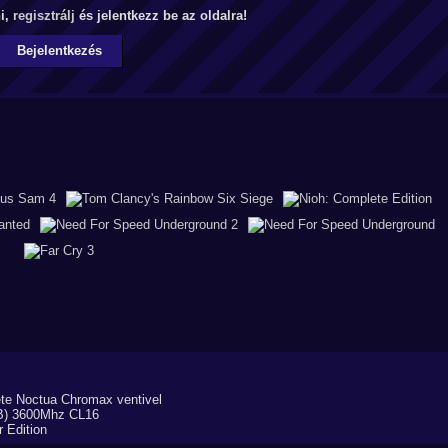
ni,
regisztrálj
és jelentkezz be az oldalra!
Bejelentkezés
te Noctua Chromax ventivel
B) 3600Mhz CL16
 Edition