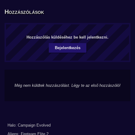
Hozzászólások
Hozzászólás küldéséhez be kell jelentkezni.
Bejelentkezés
Még nem küldtek hozzászólást. Légy te az első hozzászóló!
Halo: Campaign Evolved
Aliens: Fireteam Elite 2