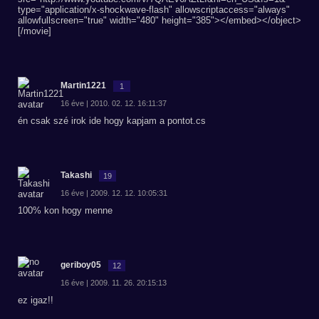
type="application/x-shockwave-flash" allowscriptaccess="always"
allowfullscreen="true" width="480" height="385"></embed></object>
[/movie]
Martin1221
1
16 éve | 2010. 02. 12. 16:11:37
én csak szé irok ide hogy kapjam a pontot.cs
Takashi
19
16 éve | 2009. 12. 12. 10:05:31
100% kon hogy menne
geriboy05
12
16 éve | 2009. 11. 26. 20:15:13
ez igaz!!