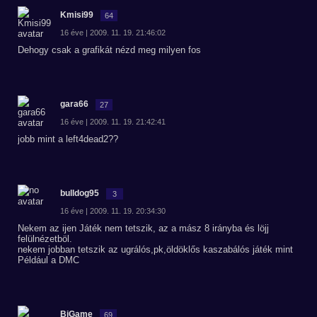
Kmisi99
64
16 éve | 2009. 11. 19. 21:46:02
Dehogy csak a grafikát nézd meg milyen fos
gara66
27
16 éve | 2009. 11. 19. 21:42:41
jobb mint a left4dead2??
bulldog95
3
16 éve | 2009. 11. 19. 20:34:30
Nekem az ijen Játék nem tetszik, az a mász 8 irányba és löjj
felülnézetböl.
nekem jobban tetszik az ugrálós,pk,öldöklős kaszabálós játék mint
Például a DMC
BiGame
69