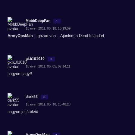
MobbDeepFan
1
15 éve | 2011. 06. 18. 16:19:09
ArmyOpsMan
: Igazad van... Ajánlom a Dead Island-et
gkb101010
3
15 éve | 2011. 06. 05. 07:14:11
nagyon nagy!!
dark55
8
15 éve | 2011. 05. 18. 15:40:28
nagyon jo játék😆
ArmyOpsMan
3