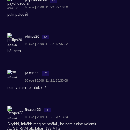
psychosocial
12
16 éve | 2009. 11. 22. 22:16:50
puki palóó😃
philips20
54
16 éve | 2009. 11. 22. 13:37:22
hát nem
peter555
7
16 éve | 2009. 11. 22. 13:36:09
nem valami jó játék:/=/
Reaper22
1
16 éve | 2009. 11. 21. 20:13:34
Skykid, inkább meg se szólalj, ha nem tudsz valamit...
Az SD RAM általában 133 MHz