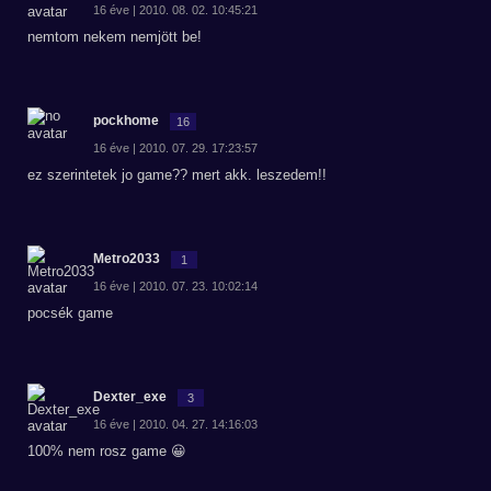
16 éve | 2010. 08. 02. 10:45:21
nemtom nekem nemjött be!
pockhome
16
16 éve | 2010. 07. 29. 17:23:57
ez szerintetek jo game?? mert akk. leszedem!!
Metro2033
1
16 éve | 2010. 07. 23. 10:02:14
pocsék game
Dexter_exe
3
16 éve | 2010. 04. 27. 14:16:03
100% nem rosz game 😀