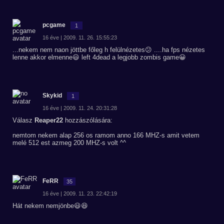
pcgame
1
16 éve | 2009. 11. 26. 15:55:23
...nekem nem naon jöttbe főleg h felülnézetes😕 ....ha fps nézetes
lenne akkor elmenne😃 left 4dead a legjobb zombis game😀
Skykid
1
16 éve | 2009. 11. 24. 20:31:28
Válasz
Reaper22
hozzászólására:
nemtom nekem alap 256 os ramom anno 166 MHZ-s amit vetem
melé 512 est azmeg 200 MHZ-s volt ^^
FeRR
35
16 éve | 2009. 11. 23. 22:42:19
Hát nekem nemjönbe😃😆