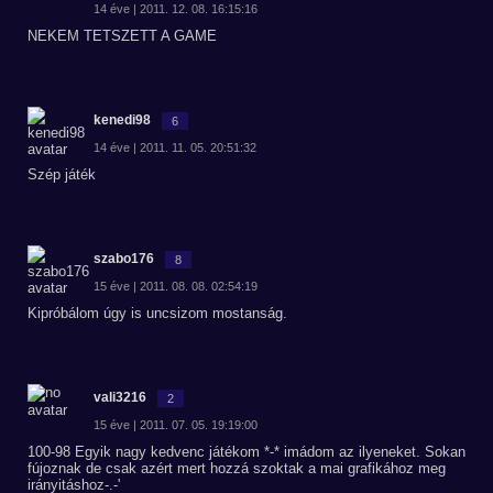
14 éve | 2011. 12. 08. 16:15:16
NEKEM TETSZETT A GAME
kenedi98
6
14 éve | 2011. 11. 05. 20:51:32
Szép játék
szabo176
8
15 éve | 2011. 08. 08. 02:54:19
Kipróbálom úgy is uncsizom mostanság.
vali3216
2
15 éve | 2011. 07. 05. 19:19:00
100-98 Egyik nagy kedvenc játékom *-* imádom az ilyeneket. Sokan
fújoznak de csak azért mert hozzá szoktak a mai grafikához meg
irányitáshoz-.-'