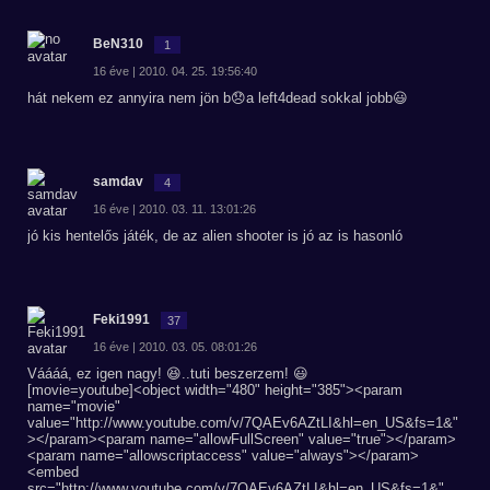
BeN310
1
16 éve | 2010. 04. 25. 19:56:40
hát nekem ez annyira nem jön b😞a left4dead sokkal jobb😃
samdav
4
16 éve | 2010. 03. 11. 13:01:26
jó kis hentelős játék, de az alien shooter is jó az is hasonló
Feki1991
37
16 éve | 2010. 03. 05. 08:01:26
Váááá, ez igen nagy! 😆..tuti beszerzem! 😃
[movie=youtube]<object width="480" height="385"><param
name="movie"
value="http://www.youtube.com/v/7QAEv6AZtLI&hl=en_US&fs=1&"
></param><param name="allowFullScreen" value="true"></param>
<param name="allowscriptaccess" value="always"></param>
<embed
src="http://www.youtube.com/v/7QAEv6AZtLI&hl=en_US&fs=1&"