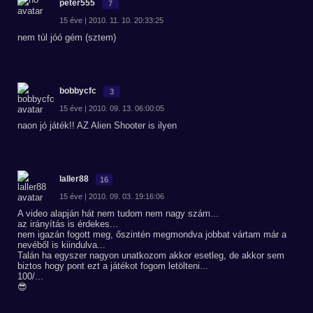
peter555
7
15 éve | 2010. 11. 10. 20:33:25
nem túl jóó gém (sztem)
bobbycfc
3
15 éve | 2010. 09. 13. 06:00:05
naon jó játék!! AZ Alien Shooter is ilyen
laller88
16
15 éve | 2010. 09. 03. 19:16:06
A video alapján hát nem tudom nem nagy szám...
az irányítás is érdekes...
nem igazán fogott meg, őszintén megmondva jobbat vártam már a
nevéből is kiindulva...
Talán ha egyszer nagyon unatkozom akkor esetleg, de akkor sem
biztos hogy pont ezt a játékot fogom letölteni...
100/...
😎