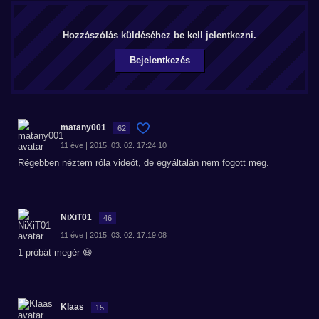
Hozzászólás küldéséhez be kell jelentkezni.
Bejelentkezés
matany001
62
11 éve | 2015. 03. 02. 17:24:10
Régebben néztem róla videót, de egyáltalán nem fogott meg.
NiXiT01
46
11 éve | 2015. 03. 02. 17:19:08
1 próbát megér 😆
Klaas
15