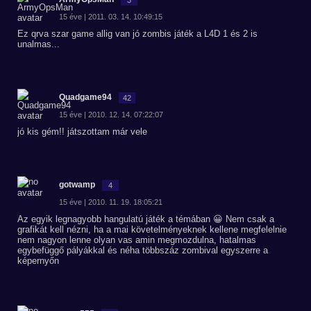
15 éve | 2011. 03. 14. 10:49:15
Ez qrva szar game allig van jó zombis játék a L4D 1 és 2 is
unalmas...
Quadgame94
42
15 éve | 2010. 12. 14. 07:22:07
jó kis gém!! játszottam már vele
gotwamp
4
15 éve | 2010. 11. 19. 18:05:21
Az egyik legnagyobb hangulatú játék a témában 😀 Nem csak a
grafikát kell nézni, ha a mai követelményeknek kellene megfelelnie
nem nagyon lenne olyan vas amin megmozdulna, hatalmas
egybefüggő pályákkal és néha többszáz zombival egyszerre a
képernyőn