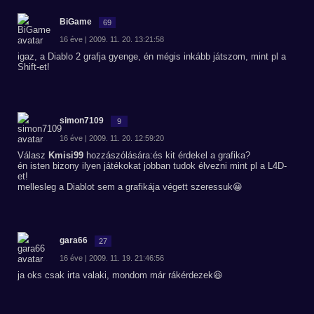
BiGame
69
16 éve | 2009. 11. 20. 13:21:58
igaz, a Diablo 2 grafja gyenge, én mégis inkább játszom, mint pl a
Shift-et!
simon7109
9
16 éve | 2009. 11. 20. 12:59:20
Válasz
Kmisi99
hozzászólására:és kit érdekel a grafika?
én isten bizony ilyen játékokat jobban tudok élvezni mint pl a L4D-
et!
mellesleg a Diablot sem a grafikája végett szeressuk😀
gara66
27
16 éve | 2009. 11. 19. 21:46:56
ja oks csak irta valaki, mondom már rákérdezek😆