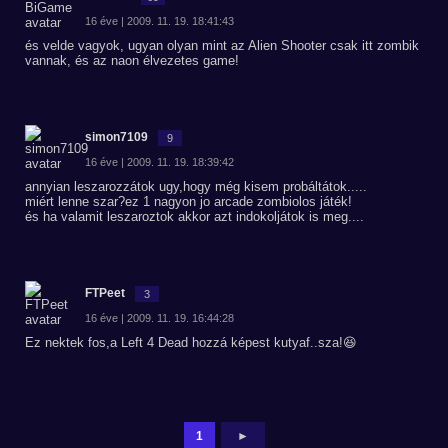
16 éve | 2009. 11. 19. 18:41:43
és velde vagyok, ugyan olyan mint az Alien Shooter csak itt zombik
vannak, és az naon élvezetes game!
simon7109
9
16 éve | 2009. 11. 19. 18:39:42
annyian leszarozzátok ugy,hogy még kisem probáltátok.....
miért lenne szar?ez 1 nagyon jo arcade zombiolos játék!
és ha valamit leszaroztok akkor azt indokoljátok is meg....
FTPeet
3
16 éve | 2009. 11. 19. 16:44:28
Ez nektek fos,a Left 4 Dead hozzá képest kutyaf..sza!😆
1
►