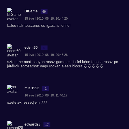
BiGame
69
15 éve | 2010. 08. 19. 20:44:20
Lalee-nak tetszene, és igaza is lenne!
edem60
1
15 éve | 2010. 08. 19. 20:43:26
sztem ne mert nagyon rossz game ezt is fel kéne tenni a rossz pc
játékok sorozathoz vagy rocker lalee's blogra!😃😃😆😆😆
misi1996
1
16 éve | 2010. 08. 10. 11:40:17
szetetek leszedjem ???
edward28
17