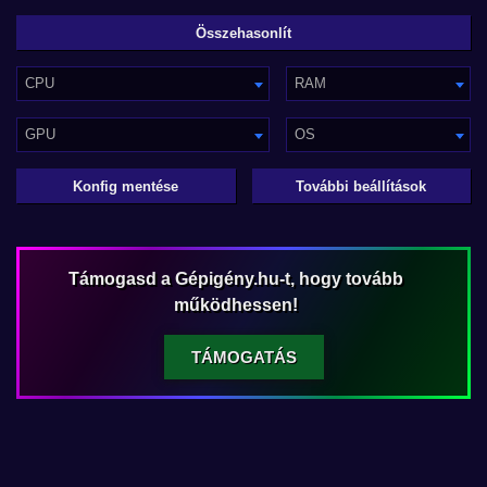
CPU
RAM
GPU
OS
Konfig mentése
További beállítások
Támogasd a Gépigény.hu-t, hogy tovább
működhessen!
TÁMOGATÁS