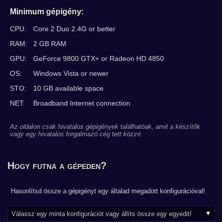
Minimum gépigény:
CPU:
Core 2 Duo 2.4G or better
RAM:
2 GB RAM
GPU:
GeForce 9800 GTX+ or Radeon HD 4850
OS:
Windows Vista or newer
STO:
10 GB available space
NET:
Broadband Internet connection
Az oldalon csak hivatalos gépigények találhatóak, amit a készítők
vagy egy hivatalos forgalmazó cég tett közzé.
Hogy futna a gépeden?
Hasonlítsd össze a gépigényt egy általad megadott konfigurációval!