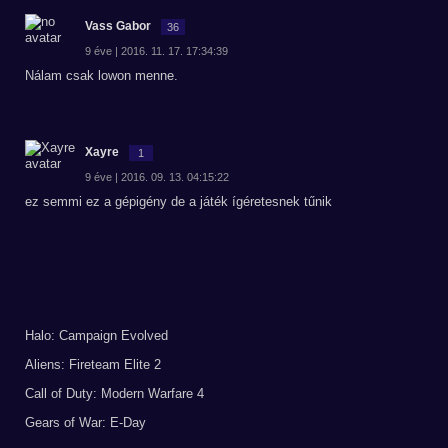
Vass Gabor
36
9 éve | 2016. 11. 17. 17:34:39
Nálam csak lowon menne.
Xayre
1
9 éve | 2016. 09. 13. 04:15:22
ez semmi ez a gépigény de a játék ígéretesnek tűnik
Halo: Campaign Evolved
Aliens: Fireteam Elite 2
Call of Duty: Modern Warfare 4
Gears of War: E-Day