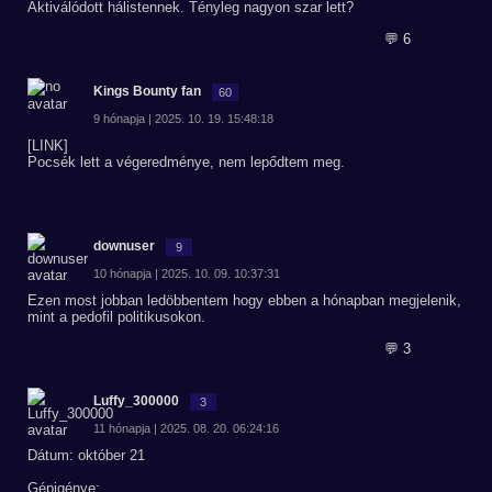
Aktiválódott hálistennek. Tényleg nagyon szar lett?
💬 6
Kings Bounty fan
60
9 hónapja | 2025. 10. 19. 15:48:18
[LINK]
Pocsék lett a végeredménye, nem lepődtem meg.
downuser
9
10 hónapja | 2025. 10. 09. 10:37:31
Ezen most jobban ledöbbentem hogy ebben a hónapban megjelenik,
mint a pedofil politikusokon.
💬 3
Luffy_300000
3
11 hónapja | 2025. 08. 20. 06:24:16
Dátum: október 21
Gépigénye: