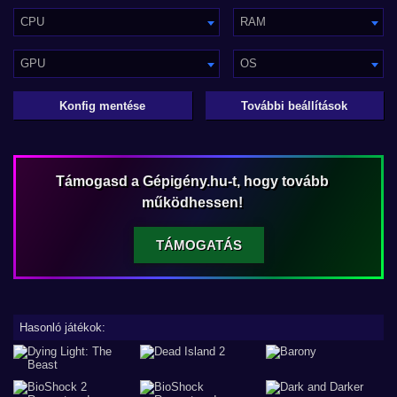
CPU
RAM
GPU
OS
Konfig mentése
További beállítások
Támogasd a Gépigény.hu-t, hogy tovább
működhessen!
TÁMOGATÁS
Hasonló játékok: