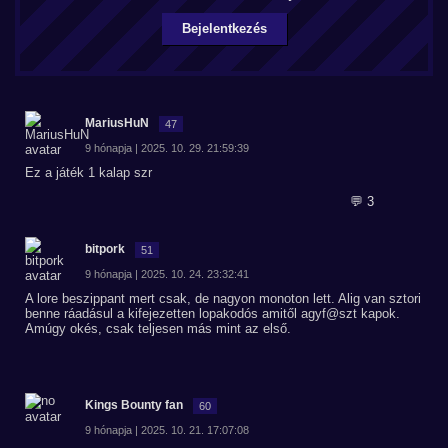
Bejelentkezés
MariusHuN
47
9 hónapja | 2025. 10. 29. 21:59:39
Ez a játék 1 kalap szr
💬 3
bitpork
51
9 hónapja | 2025. 10. 24. 23:32:41
A lore beszippant mert csak, de nagyon monoton lett. Alig van sztori
benne ráadásul a kifejezetten lopakodós amitől agyf@szt kapok.
Amúgy okés, csak teljesen más mint az első.
Kings Bounty fan
60
9 hónapja | 2025. 10. 21. 17:07:08