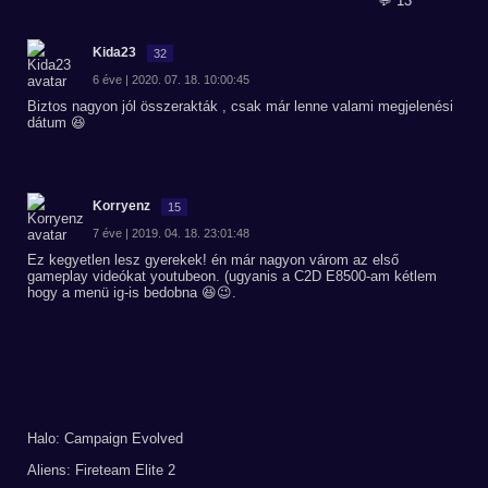
💬 13
Kida23
32
6 éve | 2020. 07. 18. 10:00:45
Biztos nagyon jól összerakták , csak már lenne valami megjelenési
dátum 😆
Korryenz
15
7 éve | 2019. 04. 18. 23:01:48
Ez kegyetlen lesz gyerekek! én már nagyon várom az első
gameplay videókat youtubeon. (ugyanis a C2D E8500-am kétlem
hogy a menü ig-is bedobna 😆😉.
Halo: Campaign Evolved
Aliens: Fireteam Elite 2