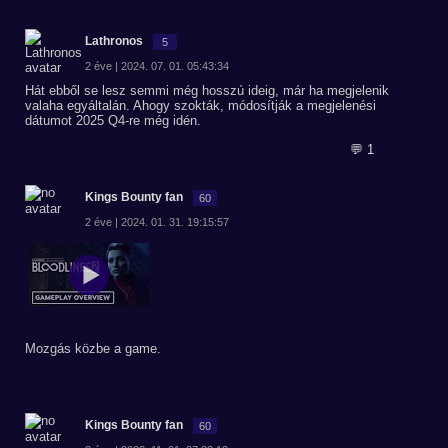
Lathronos
5
2 éve | 2024. 07. 01. 05:43:34
Hát ebből se lesz semmi még hosszú ideig, már ha megjelenik
valaha egyáltalán. Ahogy szokták, módosítják a megjelenési
dátumot 2025 Q4-re még idén.
💬 1
Kings Bounty fan
60
2 éve | 2024. 01. 31. 19:15:57
Mozgás közbe a game.
Kings Bounty fan
60