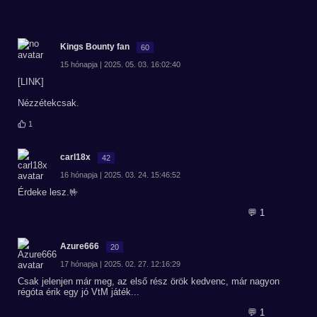
Kings Bounty fan
60
15 hónapja | 2025. 05. 03. 16:02:40
[LINK]
Nézzétekcsak.
1
carl18x
42
16 hónapja | 2025. 03. 24. 15:46:52
Érdeke lesz.🤟
💬 1
Azure666
20
17 hónapja | 2025. 02. 27. 12:16:29
Csak jelenjen már meg, az első rész örök kedvenc, már nagyon
régóta érik egy jó VtM játék...
💬 1