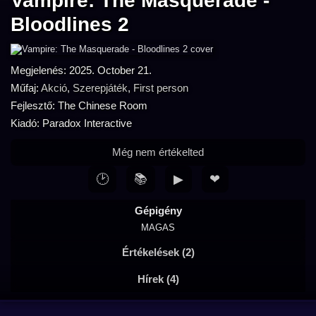
Vampire: The Masquerade -
Bloodlines 2
Megjelenés: 2025. October 21.
Műfaj:
Akció
,
Szerepjáték
,
First person
Fejlesztő: The Chinese Room
Kiadó: Paradox Interactive
Még nem értékelted
🕑
📚
▶
❤
Gépigény
MAGAS
Értékelések (2)
Hírek (4)