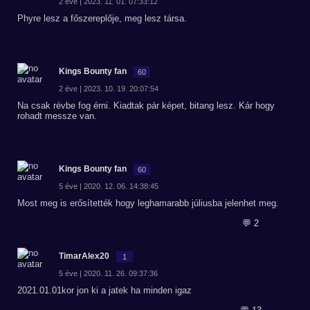
2 éve | 2023. 11. 01. 07:33:12
Phyre lesz a főszereplője, meg lesz társa.
Kings Bounty fan
60
2 éve | 2023. 10. 19. 20:07:54
Na csak révbe fog érni. Kiadtak pár képet, bitang lesz. Kár hogy
rohadt messze van.
Kings Bounty fan
60
5 éve | 2020. 12. 06. 14:38:45
Most meg is erősítették hogy leghamarabb júliusba jelenhet meg.
💬 2
TimarAlex20
1
5 éve | 2020. 11. 26. 09:37:36
2021.01.01kor jon ki a jatek ha minden igaz