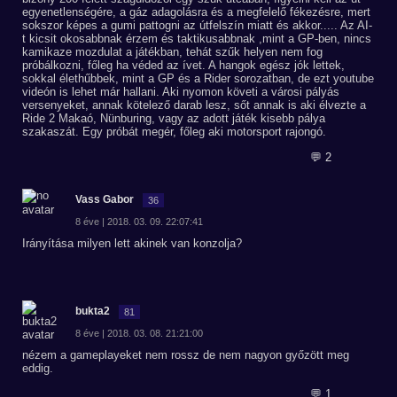
egyenetlenségére, a gáz adagolásra és a megfelelő fékezésre, mert
sokszor képes a gumi pattogni az útfelszín miatt és akkor..... Az AI-
t kicsit okosabbnak érzem és taktikusabbnak ,mint a GP-ben, nincs
kamikaze mozdulat a játékban, tehát szűk helyen nem fog
próbálkozni, főleg ha véded az ívet. A hangok egész jók lettek,
sokkal élethűbbek, mint a GP és a Rider sorozatban, de ezt youtube
videón is lehet már hallani. Aki nyomon követi a városi pályás
versenyeket, annak kötelező darab lesz, sőt annak is aki élvezte a
Ride 2 Makaó, Nünburing, vagy az adott játék kisebb pálya
szakaszát. Egy próbát megér, főleg aki motorsport rajongó.
💬 2
Vass Gabor
36
8 éve | 2018. 03. 09. 22:07:41
Irányítása milyen lett akinek van konzolja?
bukta2
81
8 éve | 2018. 03. 08. 21:21:00
nézem a gameplayeket nem rossz de nem nagyon győzött meg
eddig.
💬 1