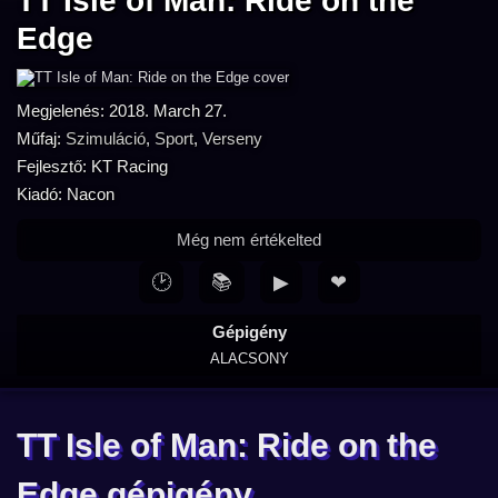
TT Isle of Man: Ride on the
Edge
Megjelenés: 2018. March 27.
Műfaj:
Szimuláció
,
Sport
,
Verseny
Fejlesztő: KT Racing
Kiadó: Nacon
Még nem értékelted
🕑
📚
▶
❤
Gépigény
ALACSONY
TT Isle of Man: Ride on the
Edge gépigény