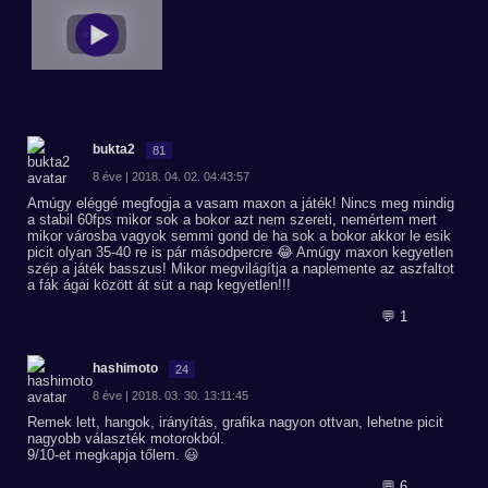
bukta2
81
8 éve | 2018. 04. 02. 04:43:57
Amúgy eléggé megfogja a vasam maxon a játék! Nincs meg mindig
a stabil 60fps mikor sok a bokor azt nem szereti, nemértem mert
mikor városba vagyok semmi gond de ha sok a bokor akkor le esik
picit olyan 35-40 re is pár másodpercre 😂 Amúgy maxon kegyetlen
szép a játék basszus! Mikor megvilágítja a naplemente az aszfaltot
a fák ágai között át süt a nap kegyetlen!!!
💬 1
hashimoto
24
8 éve | 2018. 03. 30. 13:11:45
Remek lett, hangok, irányítás, grafika nagyon ottvan, lehetne picit
nagyobb választék motorokból.
9/10-et megkapja tőlem. 😃
💬 6