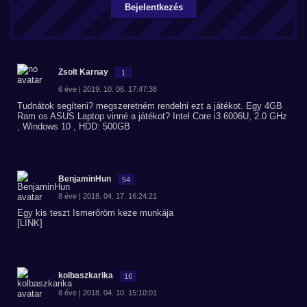
Bejelentkezés
Zsolt Karnay
1
6 éve | 2019. 10. 06. 17:47:38
Tudnátok segíteni? megszeretném rendelni ezt a játékot. Egy 4GB
Ram os ASUS Laptop vinné a játékot? Intel Core i3 6006U, 2.0 GHz
, Windows 10 , HDD: 500GB
BenjaminHun
54
8 éve | 2018. 04. 17. 16:24:21
Egy kis teszt Ismerőröm keze munkája
[LINK]
kolbaszkarika
16
8 éve | 2018. 04. 10. 15:10:01