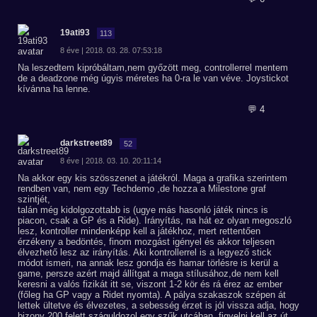
19ati93
113
8 éve | 2018. 03. 28. 07:53:18
Na leszedtem kipróbáltam,nem győzött meg, controllerrel mentem
de a deadzone még úgyis méretes ha 0-ra le van véve. Joystickot
kívánna ha lenne.
💬 4
darkstreet89
52
8 éve | 2018. 03. 10. 20:11:14
Na akkor egy kis szösszenet a játékról. Maga a grafika szerintem
rendben van, nem egy Techdemo ,de hozza a Milestone graf
szintjét,
talán még kidolgozottabb is (ugye más hasonló játék nincs is
piacon, csak a GP és a Ride). Irányítás, na hát ez olyan megoszló
lesz, kontroller mindenképp kell a játékhoz, mert rettentően
érzékeny a bedöntés, finom mozgást igényel és akkor teljesen
élvezhető lesz az irányítás. Aki kontrollerrel is a legyező stick
módot ismeri, na annak lesz gondja és hamar törlésre is kerül a
game, persze azért majd állítgat a maga stílusához,de nem kell
keresni a valós fizikát itt se, viszont 1-2 kör és rá érez az ember
(főleg ha GP vagy a Ridet nyomta). A pálya szakaszok szépen át
lettek ültetve és élvezetes, a sebesség érzet is jól vissza adja, hogy
bizony 200 felett száguldozol egy szűk utcában, figyelni kell az út