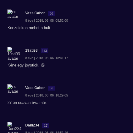
Vass Gabor
36
8 éve | 2018. 03. 08. 08:52:00
Konzolokon mehet a buli.
19ati93
113
8 éve | 2018. 03. 06. 18:41:17
Kéne egy joystick. 😆
Vass Gabor
36
8 éve | 2018. 03. 06. 18:29:05
27-én odavan írva már.
Dani234
17
8 éve | 2018. 03. 06. 14:51:46