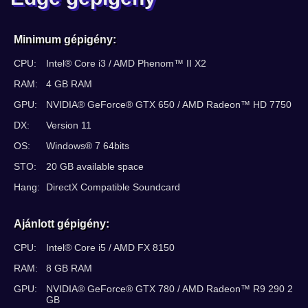
Minimum gépigény:
CPU:
Intel® Core i3 / AMD Phenom™ II X2
RAM:
4 GB RAM
GPU:
NVIDIA® GeForce® GTX 650 / AMD Radeon™ HD 7750
DX:
Version 11
OS:
Windows® 7 64bits
STO:
20 GB available space
Hang:
DirectX Compatible Soundcard
Ajánlott gépigény:
CPU:
Intel® Core i5 / AMD FX 8150
RAM:
8 GB RAM
GPU:
NVIDIA® GeForce® GTX 780 / AMD Radeon™ R9 290 2
GB