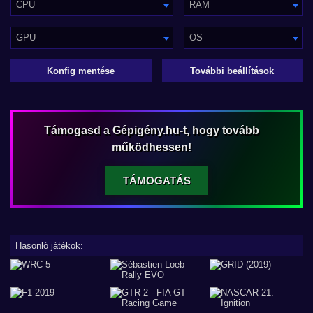
CPU
RAM
GPU
OS
Konfig mentése
További beállítások
Támogasd a Gépigény.hu-t, hogy tovább
működhessen!
TÁMOGATÁS
Hasonló játékok: