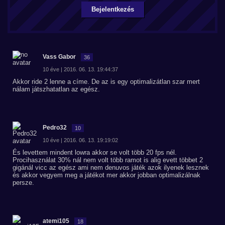
Bejelentkezés
Vass Gabor
36
10 éve | 2016. 06. 13. 19:44:37
Akkor ride 2 lenne a címe. De az is egy optimalizátlan szar mert
nálam játszhatatlan az egész.
Pedro32
10
10 éve | 2016. 06. 13. 19:19:02
És levettem mindent lowra akkor se volt több 20 fps nél.
Procihasználat 30% nál nem volt több ramot is alig evett többet 2
gigánál vicc az egész ami nem denuvos játék azok ilyenek lesznek
és akkor vegyem meg a játékot mer akkor jobban optimalizálnak
persze.
atemi105
18