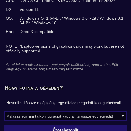
GPU:
NVIDIA GeForce GTX 960 / AMD Radeon R9 290X*
DX:
Version 11
OS:
Windows 7 SP1 64-Bit / Windows 8 64-Bit / Windows 8.1
64-Bit / Windows 10
Hang:
DirectX compatible
NOTE: *Laptop versions of graphics cards may work but are not
officially supported.
Az oldalon csak hivatalos gépigények találhatóak, amit a készítők
vagy egy hivatalos forgalmazó cég tett közzé.
Hogy futna a gépeden?
Hasonlítsd össze a gépigényt egy általad megadott konfigurációval!