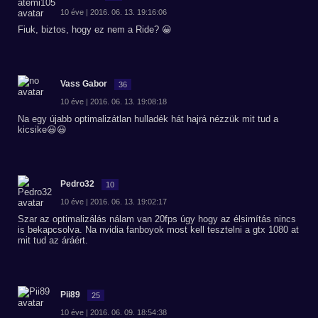
10 éve | 2016. 06. 13. 19:16:06
Fiuk, biztos, hogy ez nem a Ride? 😀
Vass Gabor
36
10 éve | 2016. 06. 13. 19:08:18
Na egy újabb optimalizátlan hulladék hát hajrá nézzük mit tud a
kicsike😃😃
Pedro32
10
10 éve | 2016. 06. 13. 19:02:17
Szar az optimalizálás nálam van 20fps úgy hogy az élsimítás nincs
is bekapcsolva. Na nvidia fanboyok most kell tesztelni a gtx 1080 at
mit tud az áráért.
Pii89
25
10 éve | 2016. 06. 09. 18:54:38