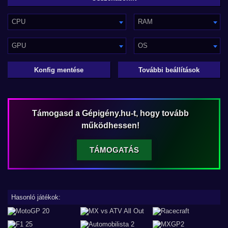
CPU
RAM
GPU
OS
Konfig mentése
További beállítások
Támogasd a Gépigény.hu-t, hogy tovább
működhessen!
TÁMOGATÁS
Hasonló játékok: