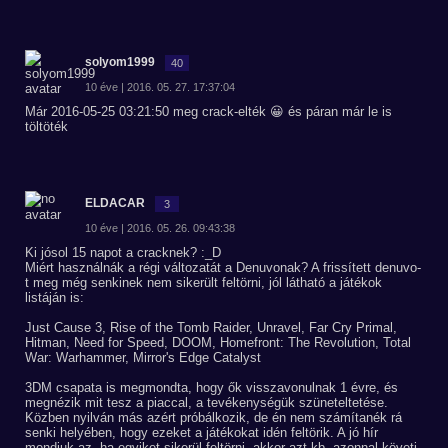
solyom1999
40
10 éve | 2016. 05. 27. 17:37:04
Már 2016-05-25 03:21:50 meg crack-elték 😀 és páran már le is
töltöték
ELDACAR
3
10 éve | 2016. 05. 26. 09:43:38
Ki jósol 15 napot a cracknek? :_D
Miért használnák a régi változatát a Denuvonak? A frissített denuvo-
t meg még senkinek nem sikerült feltörni, jól látható a játékok
listáján is:
Just Cause 3, Rise of the Tomb Raider, Unravel, Far Cry Primal,
Hitman, Need for Speed, DOOM, Homefront: The Revolution, Total
War: Warhammer, Mirror's Edge Catalyst
3DM csapata is megmondta, hogy ők visszavonulnak 1 évre, és
megnézik mit tesz a piaccal, a tevékenységük szüneteltetése.
Közben nyilván más azért próbálkozik, de én nem számítanék rá
senki helyében, hogy ezeket a játékokat idén feltörik. A jó hír
mondjuk az, ha egyiket sikerül feltörni, akkor azt kb. azonnal követi