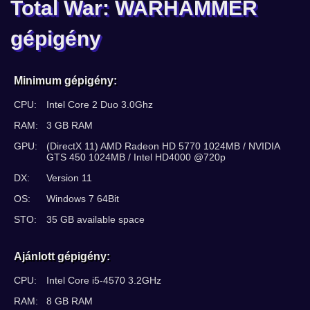
Total War: WARHAMMER
gépigény
Minimum gépigény:
CPU:
Intel Core 2 Duo 3.0Ghz
RAM:
3 GB RAM
GPU:
(DirectX 11) AMD Radeon HD 5770 1024MB / NVIDIA
GTS 450 1024MB / Intel HD4000 @720p
DX:
Version 11
OS:
Windows 7 64Bit
STO:
35 GB available space
Ajánlott gépigény:
CPU:
Intel Core i5-4570 3.2GHz
RAM:
8 GB RAM