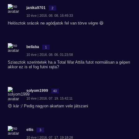
janika9701
2
10 éve | 2016. 08. 08. 16:49:33
Helósztok srácok ne agódjatok fel van törve végre 😆
bellaba
1
10 éve | 2016. 08. 06. 01:23:58
Sziasztok szerintetek ha a Total War Attila futot normálisan a gépen
akkor ez is el fog futni rajta?
solyom1999
40
10 éve | 2016. 07. 19. 15:42:11
😞 kár :/ Pedig nagyon akartam vele játszani
ellis
3
10 éve | 2016. 07. 17. 19:18:28