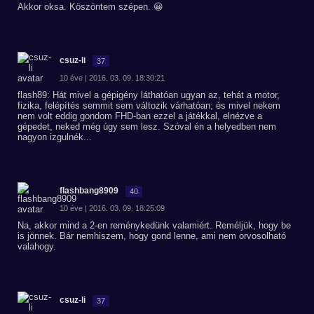
Akkor oksa. Köszöntem szépen. 😀
csuz-li
37
10 éve | 2016. 03. 09. 18:30:21
flash89: Hát mivel a gépigény láthatóan ugyan az, tehát a motor,
fizika, felépítés semmit sem változik várhatóan; és mivel nekem
nem volt eddig gondom FHD-ban ezzel a játékkal, elnézve a
gépedet, neked még úgy sem lesz. Szóval én a helyedben nem
nagyon izgulnék...
flashbang8909
40
10 éve | 2016. 03. 09. 18:25:09
Na, akkor mind a 2-en reménykedünk valamiért. Reméljük, hogy be
is jönnek. Bár nemhiszem, hogy gond lenne, ami nem orvosolható
valahogy.
csuz-li
37