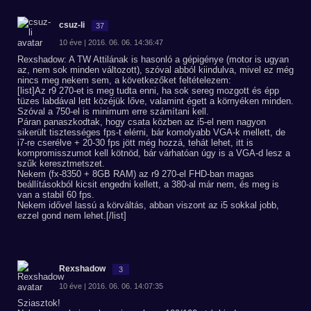
csuz-li
37
10 éve | 2016. 06. 06. 14:36:47
Rexshadow: A TW Attilának is hasonló a gépigénye (motor is ugyan
az, nem sok minden változott), szóval abból kiindulva, mivel ez még
nincs meg nekem sem, a következőket feltételezem:
[list]Az r9 270-et is meg tudta enni, ha sok sereg mozgott és épp
tüzes labdával lett közéjük lőve, valamint égett a környéken minden.
Szóval a 750-el is minimum erre számítani kell.
Páran panaszkodtak, hogy csata közben az i5-el nem nagyon
sikerült tisztességes fps-t elérni, bár komolyabb VGA-k mellett, de
i7-re cserélve + 20-30 fps jött még hozzá, tehát lehet, itt is
kompromisszumot kell kötnöd, bár várhatóan úgy is a VGA-d lesz a
szűk keresztmetszet.
Nekem (fx-8350 + 8GB RAM) az r9 270-el FHD-ban magas
beállításokból kicsit engedni kellett, a 380-al már nem, és meg is
van a stabil 60 fps.
Nekem idővel lassú a körváltás, abban viszont az i5 sokkal jobb,
ezzel gond nem lehet.[/list]
Rexshadow
3
10 éve | 2016. 06. 06. 14:07:35
Sziasztok!