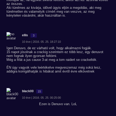
az összes.
Aki türelmes az kivárja, idővel úgyis eljön a megoldás, aki meg
türelmetlen és valamelyik címért meg van veszve, az meg
kénytelen vásárolni, akár használtan is.
ellis
3
10 éve | 2016. 05. 25. 18:27:10
Igen Denuvo, de ez várható volt, hogy alkalmazni fogják.
15 napot jósolnak a crackig szerintem ez több lesz, egy denuvot
nem fognak ilyen gyorsan feltörni.
Még a fifát a jus cause 3-at meg a tom raidert se crackelték.
ÉN úgy vagyok vele leértékelve megveszemaz még soká lesz,
addigra korrigálhatják is hibákat amit évről évre elkövetnek
black00
15
10 éve | 2016. 05. 25. 00:25:00
Ezen is Denuvo van. LoL