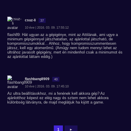
csuz-li
37
10 éve | 2016. 03. 09. 17:55:12
flash89: Hát ugyan az a gépigénye, mint az Attilának, ami ugye a
minimum gépigénnyel játszhatatlan, az ajánlottal játszható, de
kompromisszumokkal... Ahhoz, hogy kompromisszummentesen
játssz, kell egy atomerőmű. (Amúgy nem tudom mennyi lehet az
ultrához javasolt gépigény, mert én mindenhol csak a minimumot és
az ajánlottat láttam eddig.)
flashbang8909
40
10 éve | 2016. 03. 09. 17:45:10
Az ultra beállításokhoz, mi a fenének kell akkora gép? Az
ajánlotthoz képest ez elég nagy és sztem nem lehet akkora
különbség látványra, de majd meglátjuk ha kijött a game.
1
►