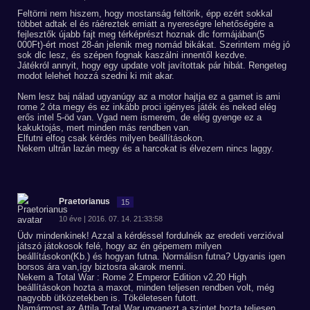
Feltörni nem hiszem, hogy mostanság feltörik, épp ezért sokkal
többet adtak el és ráéreztek emiatt a nyereségre lehetőségére a
fejlesztők újabb fajt meg térképrészt hoznak dlc formájában(5
000Ft)-ért most 28-án jelenik meg nomád bikákat. Szerintem még jó
sok dlc lesz, és szépen fognak kaszálni innentől kezdve.
Játékról annyit, hogy egy update volt javítottak pár hibát. Rengeteg
modot lelehet hozzá szedni ki mit akar.
Nem lesz baj nálad ugyanúgy az a motor hajtja ez a gamet is ami
rome 2 óta megy és ez inkább proci igényes játék és neked elég
erős intel 5-öd van. Vgad nem ismerem, de elég gyenge ez a
kakuktojás, mert minden más rendben van.
Elfutni elfog csak kérdés milyen beállításokon.
Nekem ultrán lazán megy és a harcokat is élvezem nincs laggy.
Praetorianus
15
10 éve | 2016. 07. 14. 21:33:58
Üdv mindenkinek! Azzal a kérdéssel fordulnék az eredeti verzióval
játszó játokosok felé, hogy az én gépemem milyen
beállításokon(Kb.) és hogyan futna. Normálisn futna? Ugyanis igen
borsos ára van,így biztosra akarok menni.
Nekem a Total War : Rome 2 Emperor Edition v2.20 High
beállításokon hozta a maxot, minden teljesen rendben volt, még
nagyobb ütközetekben is. Tökéletesen futott.
Namármost az Attila Total War ugyanezt a szintet hozta teljesen