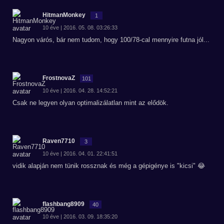
HitmanMonkey
1
10 éve | 2016. 05. 08. 03:26:33
Nagyon várós, bár nem tudom, hogy 100/78-cal mennyire futna jól...
FrostnovaZ
101
10 éve | 2016. 04. 28. 14:52:21
Csak ne legyen olyan optimalizálatlan mint az elődök.
Raven7710
3
10 éve | 2016. 04. 01. 22:41:51
vidik alapján nem tünik rossznak és még a gépigénye is "kicsi" 😂
flashbang8909
40
10 éve | 2016. 03. 09. 18:35:20