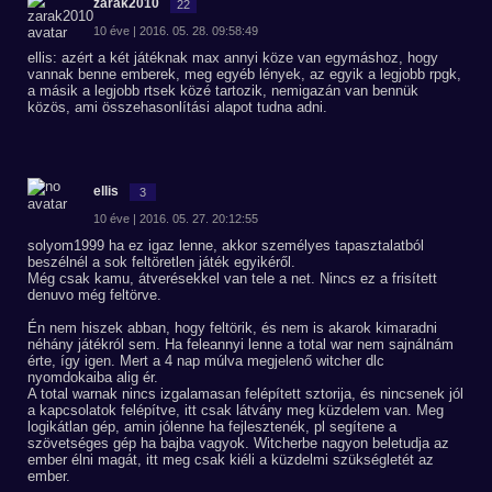
zarak2010
22
10 éve | 2016. 05. 28. 09:58:49
ellis: azért a két játéknak max annyi köze van egymáshoz, hogy
vannak benne emberek, meg egyéb lények, az egyik a legjobb rpgk,
a másik a legjobb rtsek közé tartozik, nemigazán van bennük
közös, ami összehasonlítási alapot tudna adni.
ellis
3
10 éve | 2016. 05. 27. 20:12:55
solyom1999 ha ez igaz lenne, akkor személyes tapasztalatból
beszélnél a sok feltöretlen játék egyikéről.
Még csak kamu, átverésekkel van tele a net. Nincs ez a frisített
denuvo még feltörve.
Én nem hiszek abban, hogy feltörik, és nem is akarok kimaradni
néhány játékról sem. Ha feleannyi lenne a total war nem sajnálnám
érte, így igen. Mert a 4 nap múlva megjelenő witcher dlc
nyomdokaiba alig ér.
A total warnak nincs izgalamasan felépített sztorija, és nincsenek jól
a kapcsolatok felépítve, itt csak látvány meg küzdelem van. Meg
logikátlan gép, amin jólenne ha fejlesztenék, pl segítene a
szövetséges gép ha bajba vagyok. Witcherbe nagyon beletudja az
ember élni magát, itt meg csak kiéli a küzdelmi szükségletét az
ember.