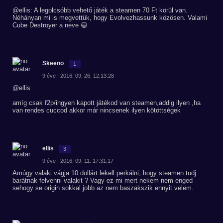
@ellis: A legolcsóbb vehető játék a steamen 70 Ft körül van.
Néhányan mi is megvettük, hogy Evolvezhassunk közösen. Valami
Cube Destroyer a neve 😃
Skeeno
1
9 éve | 2016. 09. 26. 12:13:28
@ellis
amíg csak f2p/ingyen kapott játékod van steamen,addig ilyen ,ha
van rendes cuccod akkor már nincsenek ilyen kötöttségek
ellis
3
9 éve | 2016. 09. 11. 17:31:17
Amúgy valaki vágja 10 dollárt lekell perkálni, hogy steamen tudj
barátnak felvenni valakit ? Vagy ez mi mert nekem nem enged
sehogy se origin sokkal jobb az nem baszakszik ennyit velem.