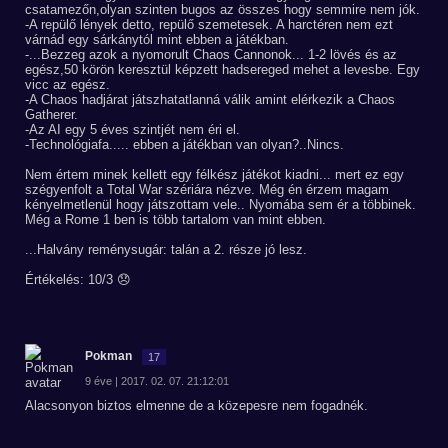
csatamezőn,olyan szinten bugos az összes hogy semmire nem jók.
-A repülő lények detto, repülő szemetesek. A harctéren nem ezt
várnád egy sárkánytól mint ebben a játékban.
-...Bezzeg azok a nyomorult Chaos Cannonok... 1-2 lövés és az
egész,50 körön keresztül képzett hadsereged mehet a levesbe. Egy
vicc az egész.
-A Chaos hadjárat játszhatatlanná válik amint elérkezik a Chaos
Gatherer.
-Az AI egy 5 éves szintjét nem éri el.
-Technológiafa..... ebben a játékban van olyan?..Nincs.
Nem értem minek kellett egy félkész játékot kiadni... mert ez egy
szégyenfolt a Total War szériára nézve. Még én érzem magam
kényelmetlenül hogy játszottam vele.. Nyomába sem ér a többinek.
Még a Rome 1 ben is több tartalom van mint ebben.
...Halvány reménysugár: talán a 2. része jó lesz.
Értékelés: 10/3 😞
Pokman
17
9 éve | 2017. 02. 07. 21:12:01
Alacsonyon biztos elmenne de a közepesre nem fogadnék.