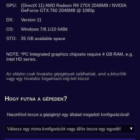
GPU:
(DirectX 11) AMD Radeon R9 270X 2048MB / NVIDIA
GeForce GTX 760 2048MB @ 1080p
DX:
Version 11
OS:
Windows 7/8.1/10 64Bit
STO:
35 GB available space
NOTE: *PC Integrated graphics chipsets require 4 GB RAM, e.g.
Intel HD series.
Az oldalon csak hivatalos gépigények találhatóak, amit a készítők
vagy egy hivatalos forgalmazó cég tett közzé.
Hogy futna a gépeden?
Hasonlítsd össze a gépigényt egy általad megadott konfigurációval!