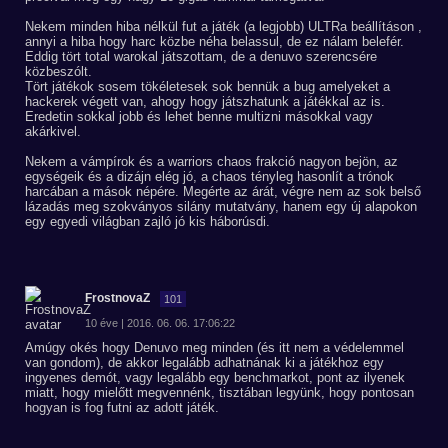
Nekem minden hiba nélkül fut a játék (a legjobb) ULTRa beállításon ,
annyi a hiba hogy harc közbe néha belassul, de ez nálam belefér.
Eddig tört total warokal játszottam, de a denuvo szerencsére
közbeszólt.
Tört játékok sosem tökéletesek sok bennük a bug amelyeket a
hackerek végett van, ahogy hogy játszhatunk a játékkal az is.
Eredetin sokkal jobb és lehet benne multizni másokkal vagy
akárkivel.
Nekem a vámpírok és a warriors chaos frakció nagyon bejön, az
egységeik és a dizájn elég jó, a chaos tényleg hasonlít a trónok
harcában a mások népére. Megérte az árát, végre nem az sok belső
lázadás meg szokványos silány mutatvány, hanem egy új alapokon
egy egyedi világban zajló jó kis háborúsdi.
FrostnovaZ
101
10 éve | 2016. 06. 06. 17:06:22
Amúgy okés hogy Denuvo meg minden (és itt nem a védelemmel
van gondom), de akkor legalább adhatnának ki a játékhoz egy
ingyenes demót, vagy legalább egy benchmarkot, pont az ilyenek
miatt, hogy mielőtt megvennénk, tisztában legyünk, hogy pontosan
hogyan is fog futni az adott játék.