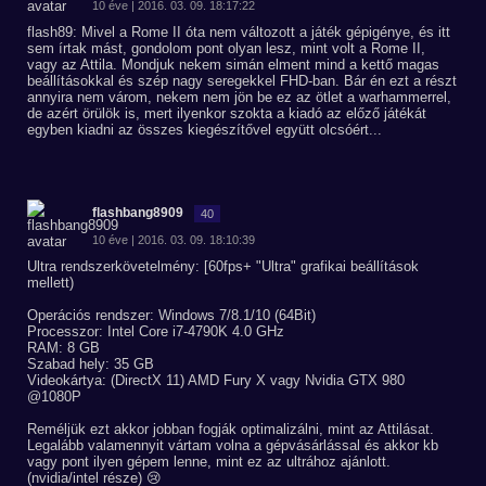
10 éve | 2016. 03. 09. 18:17:22
flash89: Mivel a Rome II óta nem változott a játék gépigénye, és itt
sem írtak mást, gondolom pont olyan lesz, mint volt a Rome II,
vagy az Attila. Mondjuk nekem simán elment mind a kettő magas
beállításokkal és szép nagy seregekkel FHD-ban. Bár én ezt a részt
annyira nem várom, nekem nem jön be ez az ötlet a warhammerrel,
de azért örülök is, mert ilyenkor szokta a kiadó az előző játékát
egyben kiadni az összes kiegészítővel együtt olcsóért...
flashbang8909
40
10 éve | 2016. 03. 09. 18:10:39
Ultra rendszerkövetelmény: [60fps+ "Ultra" grafikai beállítások
mellett)
Operációs rendszer: Windows 7/8.1/10 (64Bit)
Processzor: Intel Core i7-4790K 4.0 GHz
RAM: 8 GB
Szabad hely: 35 GB
Videokártya: (DirectX 11) AMD Fury X vagy Nvidia GTX 980
@1080P
Reméljük ezt akkor jobban fogják optimalizálni, mint az Attilásat.
Legalább valamennyit vártam volna a gépvásárlással és akkor kb
vagy pont ilyen gépem lenne, mint ez az ultrához ajánlott.
(nvidia/intel része) 😢