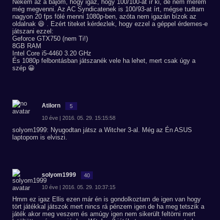
Nekem az a bajom, hogy igaz, hogy 100/100-at ír ki, de nem merem
még megvenni. Az AC Syndicatenek is 100/93-at írt, mégse tudtam
nagyon 20 fps fölé menni 1080p-ben, azóta nem igazán bízok az
oldalnak 😆 . Ezért titeket kérdezlek, hogy ezzel a géppel érdemes-e
játszani ezzel:
Geforce GTX750 (nem Ti!)
8GB RAM
Intel Core i5-4460 3.20 GHz
És 1080p felbontásban játszanék vele ha lehet, mert csak úgy a
szép 😀
Atilorn
5
10 éve | 2016. 05. 29. 15:15:58
solyom1999: Nyugodtan játsz a Witcher 3-al. Még az Én ASUS
laptopom is elviszi.
solyom1999
40
10 éve | 2016. 05. 29. 10:37:15
Hmm ez igaz Ellis ezen már én is gondolkoztam de igen van hogy
tört játékkal játszok mert nincs rá pénzem igen de ha meg tetszik a
játék akor meg veszem és amúgy igen nem sikerült feltörni mert