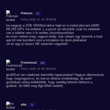
Pokman
17
9 éve | 2016. 11. 19. 02:08:55
ha megvan a 2GB VRAMod akkor high-on is tudod játszani (AMD
R9 255 GPU -ha érdekel- ), a procit ne nézzétek csak ha inteletek
van a többire nem ír ki rendes összehasonlítást
én most vettem meg, nagyon király, már vártam egy ilyesmit a total
war-tól már kezdtem unni a középkori és ókori játékaikat
JA és egy jó tanács NE steamen vegyétek!
FrostnovaZ
101
9 éve | 2016. 10. 05. 09:45:01
gtx650-el van valakinek bármiféle tapasztalata? Nagyon dilemmázok
hogy megvegyem-e, és low-on elfutna mindneképp, de azért
gondoltam utána érdeklődök, hogy meddig lehetne felhúzni a
grafikát. (i5-4460 meg 8gb RAM mellett)
ellis
3