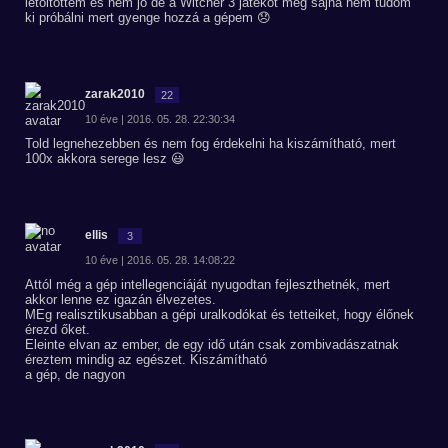
letöltöttem és nem jó de a Witcher 3 játékot meg sajna nem tudom
ki próbálni mert gyenge hozzá a gépem 😞
zarak2010
22
10 éve | 2016. 05. 28. 22:30:34
Told legnehezebben és nem fog érdekelni ha kiszámítható, mert
100x akkora serege lesz 😃
ellis
3
10 éve | 2016. 05. 28. 14:08:22
Attól még a gép intellegenciáját nyugodtan fejleszthetnék, mert
akkor lenne ez igazán élvezetes.
MEg realisztikusabban a gépi uralkodókat és tetteiket, hogy élőnek
érezd őket.
Eleinte elvan az ember, de egy idő után csak zombivadászatnak
éreztem mindig az egészet. Kiszámítható
a gép, de nagyon