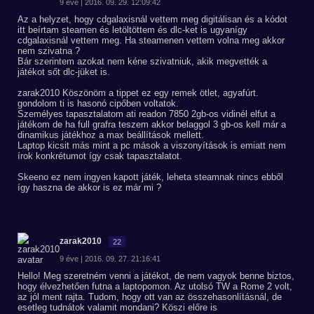
9 éve | 2016. 09. 29. 12:09:42
Az a helyzet, hogy cdgalaxisnál vettem meg digitálisan és a kódot
itt beírtam steamen és letöltöttem és dlc-ket is ugyanígy
cdgalaxisnál vettem meg. Ha steamenen vettem volna meg akkor
nem szivatna ?
Bár szerintem azokat nem kéne szivatniuk, akik megvették a
játékot sőt dlc-jüket is.
zarak2010 Köszönöm a tippet ez egy remek ötlet, agyafúrt.
gondolom ti is hasonó cipőben voltatok.
Személyes tapasztalatom ati readon 7850 2gb-os vidinél elfut a
játékom de ha full grafra teszem akkor belaggol 3 gb-os kell már a
dinamikus játékhoz a max beállítások mellett.
Laptop kicsit más mint a pc mások a viszonyítások is emiatt nem
írok konkrétumot így csak tapasztalatot.
Skeeno ez nem ingyen kapott játék, leheta steamnak nincs ebből
így haszna de akkor is ez már mi ?
zarak2010
22
9 éve | 2016. 09. 27. 21:16:41
Hello! Meg szeretném venni a játékot, de nem vagyok benne biztos,
hogy élvezhetően futna a laptopomon. Az utolsó TW a Rome 2 volt,
az jól ment rajta. Tudom, hogy ott van az összehasonlításnál, de
esetleg tudnátok valamit mondani? Köszi előre is