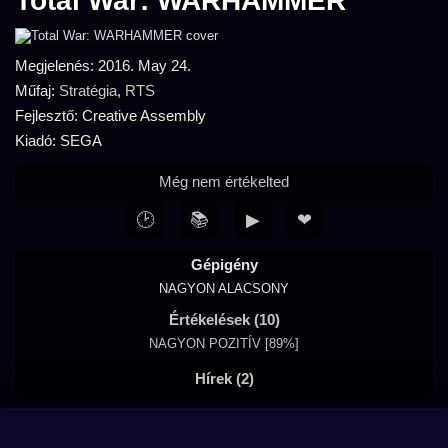
Total War: WARHAMMER
Megjelenés: 2016. May 24.
Műfaj:
Stratégia
,
RTS
Fejlesztő: Creative Assembly
Kiadó: SEGA
Még nem értékelted
🕑
📚
▶
❤
Gépigény
NAGYON ALACSONY
Értékelések (10)
NAGYON POZITÍV [89%]
Hírek (2)