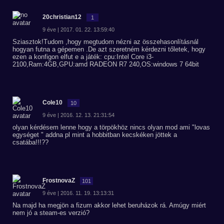
20christian12
1
9 éve | 2017. 01. 22. 13:59:40
Sziasztok!Tudom ,hogy megtudom nézni az összehasonlításnál
hogyan futna a gépemen .De azt szeretném kérdezni tőletek, hogy
ezen a konfigon elfut e a játék: cpu:Intel Core i3-
2100,Ram:4GB,GPU:amd RADEON R7 240,OS:windows 7 64bit
Cole10
10
9 éve | 2016. 12. 13. 21:31:54
olyan kérdésem lenne hogy a törpökhöz nincs olyan mod ami "lovas
egységet " addna pl mint a hobbitban kecskéken jöttek a
csatába!!!??
FrostnovaZ
101
9 éve | 2016. 11. 19. 13:13:31
Na majd ha megjön a fizum akkor lehet beruházok rá. Amúgy miért
nem jó a steam-es verzió?