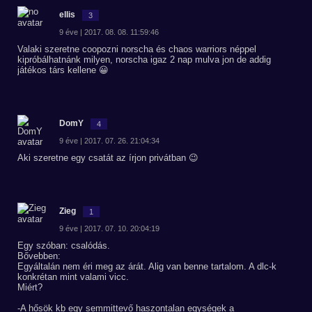
ellis
3
9 éve | 2017. 08. 08. 11:59:46
Valaki szeretne coopozni norscha és chaos warriors néppel
kipróbálhatnánk milyen, norscha igaz 2 nap mulva jon de addig
játékos társ kellene 😀
DomY
4
9 éve | 2017. 07. 26. 21:04:34
Aki szeretne egy csatát az írjon privátban 😉
Zieg
1
9 éve | 2017. 07. 10. 20:04:19
Egy szóban: csalódás.
Bővebben:
Egyáltalán nem éri meg az árát. Alig van benne tartalom. A dlc-k
konkrétan mint valami vicc.
Miért?
-A hősök kb egy semmittevő haszontalan egységek a