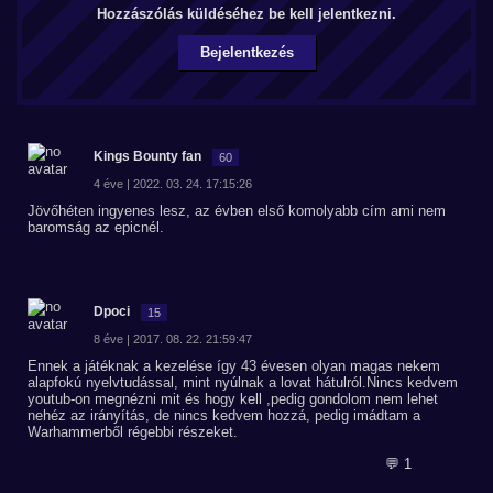
Hozzászólás küldéséhez be kell jelentkezni.
Bejelentkezés
Kings Bounty fan
60
4 éve | 2022. 03. 24. 17:15:26
Jövőhéten ingyenes lesz, az évben első komolyabb cím ami nem
baromság az epicnél.
Dpoci
15
8 éve | 2017. 08. 22. 21:59:47
Ennek a játéknak a kezelése így 43 évesen olyan magas nekem
alapfokú nyelvtudással, mint nyúlnak a lovat hátulról.Nincs kedvem
youtub-on megnézni mit és hogy kell ,pedig gondolom nem lehet
nehéz az irányítás, de nincs kedvem hozzá, pedig imádtam a
Warhammerből régebbi részeket.
💬 1