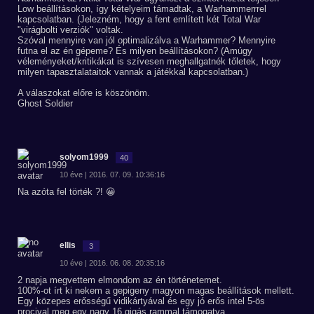
Low beállításokon, így kételyeim támadtak, a Warhammerrrel
kapcsolatban. (Jelezném, hogy a fent említett két Total War
"virágbolti verziók" voltak.
Szóval mennyire van jól optimalizálva a Warhammer? Mennyire
futna el az én gépeme? És milyen beállításokon? (Amúgy
véleményeket/kritikákat is szívesen meghallgatnék tőletek, hogy
milyen tapasztalataitok vannak a játékkal kapcsolatban.)
A válaszokat előre is köszönöm.
Ghost Soldier
solyom1999
40
10 éve | 2016. 07. 09. 10:36:16
Na azóta fel törték ?! 😀
ellis
3
10 éve | 2016. 06. 08. 20:35:16
2 napja megvettem elmondom az én történetemet.
100%-ot írt ki nekem a gepigeny magyon magas beállítások mellett.
Egy közepes erősségű vidikártyával és egy jó erős intel 5-ös
procival meg egy nagy 16 gigás rammal támogatva.