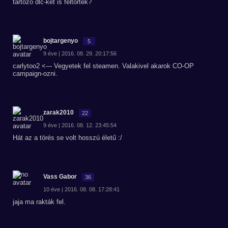
tartozó dlc-ket is feltörték?
bojtargenyo
5
9 éve | 2016. 08. 29. 20:17:56
carlytoo2 <--- Vegyetek fel steamen. Valakivel akarok CO-OP
campaign-ozni.
zarak2010
22
9 éve | 2016. 08. 12. 23:45:54
Hát az a törés se volt hosszú életű :/
Vass Gabor
36
10 éve | 2016. 08. 08. 17:28:41
jaja ma rakták fel.