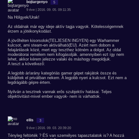
bojtargenyo
5
9 éve | 2016. 09. 05. 09:11:35
Na Hölgyek/Urak!
Az oldalnak már egy ideje aktív tagja vagyok. Kötelességemnek
érzem a jótékonykodást.
A jövőhéten kisorsolok(TELJESEN INGYEN) egy Warhammer
kulcsot, ami steam-en aktiválható(EU). Azért nem dobom a
felajánlások közé, mert egy teszthez kötném a dolgot. Az oldal
moderátorai remélem nem kifogásolják. amennyiben ezt így nem
lehet, akkor kérem jelezze valaki és máshogy megoldjuk.
A teszt a következő:
A legjobb ár/arány kategóriás gamer gépet rakjátok össze és
küldjétek el privátban nekem. A legjobb nyeri a kulcsot. Ezt nem a
legdrágább gépre értem.
Nyilván a tesztnek vannak erős szubjektív hatásai. Teljes
objektivitást-mivel ember vagyok- nem is várhattok.
ellis
3
9 éve | 2016. 09. 03. 20:39:20
Tényleg feltörték ? ÉS van személyes tapasztalatok is? A hozzá