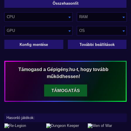
CPU
RAM
GPU
OS
Konfig mentése
További beállítások
Támogasd a Gépigény.hu-t, hogy tovább
működhessen!
TÁMOGATÁS
Hasonló játékok: