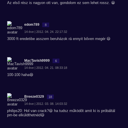
Az első rész is nagyon ott van, gondolom ez sem lehet rossz. 😀
edom789
8
14 éve | 2012. 04. 24. 22:17:32
3000 ft eredetibe asszem beruházok rá ennyit bőven megér 😃
MacTavish9999
6
14 éve | 2012. 04. 21. 08:33:18
100-100 haha😆
Breeze0329
18
14 éve | 2012. 03. 08. 14:03:32
philips20: Hol van crack?😃 ha tudsz működőt amit ki is próbáltál
pm-be elküldthetnéd😃