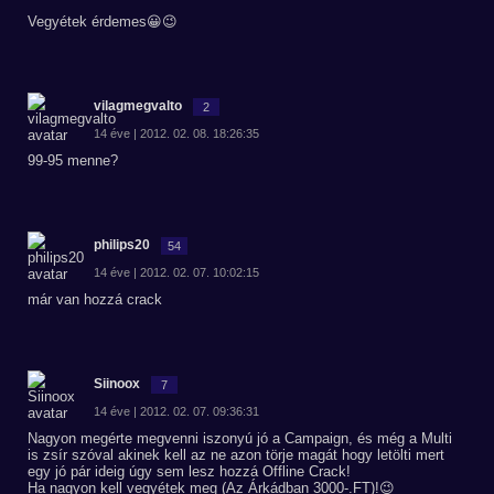
Vegyétek érdemes😀😉
vilagmegvalto
2
14 éve | 2012. 02. 08. 18:26:35
99-95 menne?
philips20
54
14 éve | 2012. 02. 07. 10:02:15
már van hozzá crack
Siinoox
7
14 éve | 2012. 02. 07. 09:36:31
Nagyon megérte megvenni iszonyú jó a Campaign, és még a Multi
is zsír szóval akinek kell az ne azon törje magát hogy letölti mert
egy jó pár ideig úgy sem lesz hozzá Offline Crack!
Ha nagyon kell vegyétek meg (Az Árkádban 3000-.FT)!😉