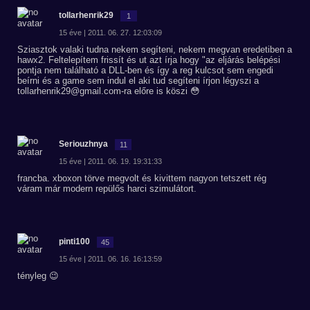
tollarhenrik29
1
15 éve | 2011. 06. 27. 12:03:09
Sziasztok valaki tudna nekem segíteni, nekem megvan eredetiben a
hawx2. Feltelepítem frissít és ut azt írja hogy "az eljárás belépési
pontja nem található a DLL-ben és így a reg kulcsot sem engedi
beírni és a game sem indul el aki tud segíteni írjon légyszi a
tollarhenrik29@gmail.com-ra előre is köszi 😳
Seriouzhnya
11
15 éve | 2011. 06. 19. 19:31:33
francba. xboxon törve megvolt és kivittem nagyon tetszett rég
váram már modern repülős harci szimulátort.
pinti100
45
15 éve | 2011. 06. 16. 16:13:59
tényleg 😉