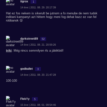
tigrox
1
14 éve | 2011. 08. 29. 20:17:39
Hat ez fos nekem is sikerult be jutnom a fo menube de nem tudok
inditani kampanyt azt hittem hogy meni fog dehat bazz ez van fel
robbanok 😲
darkstreet89
52
14 éve | 2011. 08. 21. 20:59:26
triki
: Még nincs semmilyen rls a játékból!
godbullet
3
14 éve | 2011. 08. 20. 21:47:28
100-100
FlekYy
5
15 éve | 2011. 08. 01. 09:54:46