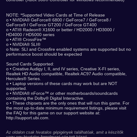
NOTE: *Supported Video Cards at Time of Release
o • NVIDIA® GeForce® 6800 / GeForce7 / GeForce8 /
GeForce9 / GeForce GT200 / GeForce GT400
o • ATI® Radeon® X1600 or better / HD2000 / HD3000 /
HD4000 / HD5000 series
o • ATI® CrossFire™
o • NVIDIA® SLI®
o Note: SLI and Crossfire enabled systems are supported but no
performance boost should be expected
Sound Cards Supported:
o • Creative Audigy I, II, and IV series, Creative X-FI series,
Realtek HD Audio compatible, Realtek AC97 Audio compatible,
Hercules® Series.
o • Laptop versions of these cards may work but are NOT
supported.
o • NVIDIA® nForce™ or other motherboards/soundcards
containing the Dolby® Digital Interactive.
o • These chipsets are the only ones that will run this game. For
the most up-to-date minimum requirement listings, please visit
the FAQ for this game on our support website at:
http://support.ubi.com.
Az oldalon csak hivatalos gépigények találhatóak, amit a készítők
vagy egy hivatalos forgalmazó cég tett közzé.