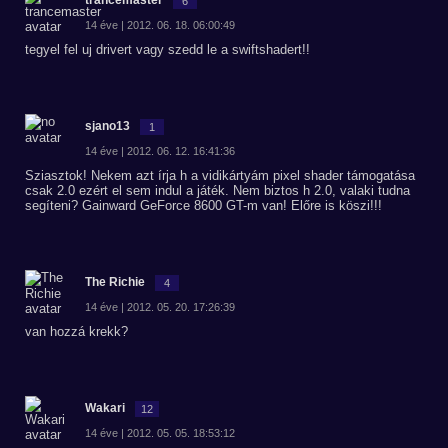
trancemaster
6
14 éve | 2012. 06. 18. 06:00:49
tegyel fel uj drivert vagy szedd le a swiftshadert!!
sjano13
1
14 éve | 2012. 06. 12. 16:41:36
Sziasztok! Nekem azt írja h a vidikártyám pixel shader támogatása
csak 2.0 ezért el sem indul a játék. Nem biztos h 2.0, valaki tudna
segíteni? Gainward GeForce 8600 GT-m van! Előre is köszi!!!
The Richie
4
14 éve | 2012. 05. 20. 17:26:39
van hozzá krekk?
Wakari
12
14 éve | 2012. 05. 05. 18:53:12