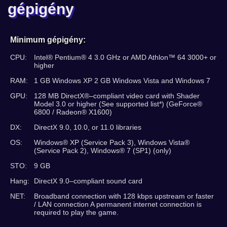
gépigény
Minimum gépigény:
CPU:
Intel® Pentium® 4 3.0 GHz or AMD Athlon™ 64 3000+ or
higher
RAM:
1 GB Windows XP 2 GB Windows Vista and Windows 7
GPU:
128 MB DirectX®–compliant video card with Shader
Model 3.0 or higher (See supported list*) (GeForce®
6800 / Radeon® X1600)
DX:
DirectX 9.0, 10.0, or 11.0 libraries
OS:
Windows® XP (Service Pack 3), Windows Vista®
(Service Pack 2), Windows® 7 (SP1) (only)
STO:
9 GB
Hang:
DirectX 9.0–compliant sound card
NET:
Broadband connection with 128 kbps upstream or faster
/ LAN connection A permanent internet connection is
required to play the game.