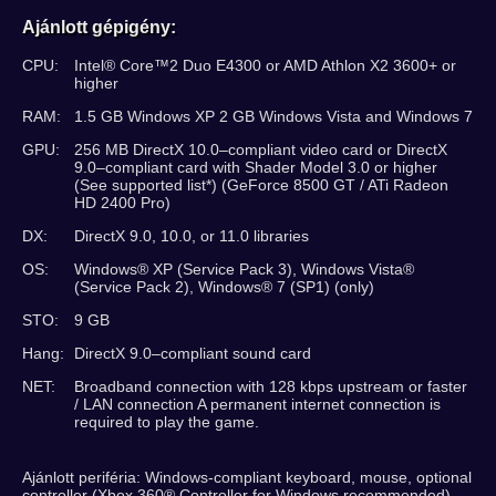
Ajánlott gépigény:
CPU:
Intel® Core™2 Duo E4300 or AMD Athlon X2 3600+ or
higher
RAM:
1.5 GB Windows XP 2 GB Windows Vista and Windows 7
GPU:
256 MB DirectX 10.0–compliant video card or DirectX
9.0–compliant card with Shader Model 3.0 or higher
(See supported list*) (GeForce 8500 GT / ATi Radeon
HD 2400 Pro)
DX:
DirectX 9.0, 10.0, or 11.0 libraries
OS:
Windows® XP (Service Pack 3), Windows Vista®
(Service Pack 2), Windows® 7 (SP1) (only)
STO:
9 GB
Hang:
DirectX 9.0–compliant sound card
NET:
Broadband connection with 128 kbps upstream or faster
/ LAN connection A permanent internet connection is
required to play the game.
Ajánlott periféria: Windows-compliant keyboard, mouse, optional
controller (Xbox 360® Controller for Windows recommended)