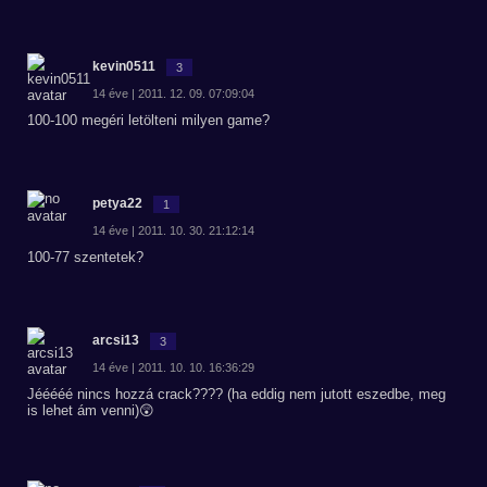
kevin0511
3
14 éve | 2011. 12. 09. 07:09:04
100-100 megéri letölteni milyen game?
petya22
1
14 éve | 2011. 10. 30. 21:12:14
100-77 szentetek?
arcsi13
3
14 éve | 2011. 10. 10. 16:36:29
Jééééé nincs hozzá crack???? (ha eddig nem jutott eszedbe, meg
is lehet ám venni)😲