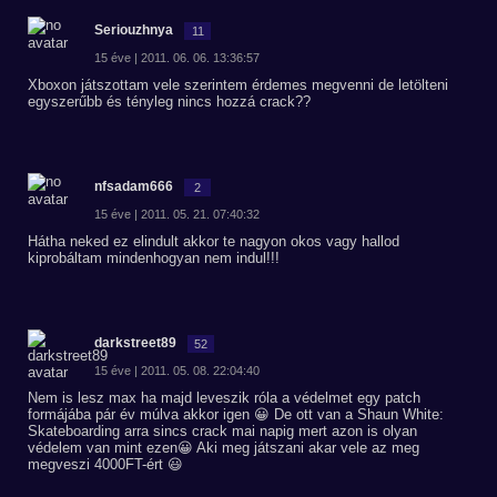
Seriouzhnya
11
15 éve | 2011. 06. 06. 13:36:57
Xboxon játszottam vele szerintem érdemes megvenni de letölteni
egyszerűbb és tényleg nincs hozzá crack??
nfsadam666
2
15 éve | 2011. 05. 21. 07:40:32
Hátha neked ez elindult akkor te nagyon okos vagy hallod
kiprobáltam mindenhogyan nem indul!!!
darkstreet89
52
15 éve | 2011. 05. 08. 22:04:40
Nem is lesz max ha majd leveszik róla a védelmet egy patch
formájába pár év múlva akkor igen 😀 De ott van a Shaun White:
Skateboarding arra sincs crack mai napig mert azon is olyan
védelem van mint ezen😀 Aki meg játszani akar vele az meg
megveszi 4000FT-ért 😃