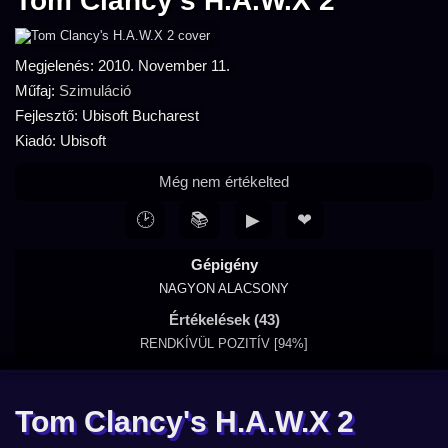
Tom Clancy's H.A.W.X 2
Megjelenés: 2010. November 11.
Műfaj:
Szimuláció
Fejlesztő: Ubisoft Bucharest
Kiadó: Ubisoft
Még nem értékelted
🕑
📚
▶
❤
Gépigény
NAGYON ALACSONY
Értékelések (43)
RENDKÍVÜL POZITÍV [94%]
Tom Clancy's H.A.W.X 2