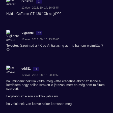
rkrisz98
1
12 éve | 2013. 10. 14. 16:06:54
Nvidia GeForce GT 430 1Gb az jó???
Vigilante
82
12 éve | 2013. 09. 10. 13:50:06
Tweeter
: Szerinted a 4X-es Antialiasing az mi, ha nem élsimítás!?
😊
eddi11
1
12 éve | 2013. 08. 13. 20:49:56
hali mindenkinek!Ha valkai meg vette eredetibe akkor az lenne a
kérdésem hogy online szokott-e játszani.mert én még nem találtam
szervert,
Legalább az elsön szoktak játszani.
ha valakinek van kedve akkor keressen meg.