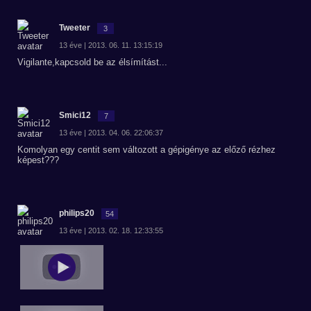
Tweeter
3
13 éve | 2013. 06. 11. 13:15:19
Vigilante,kapcsold be az élsímítást...
Smici12
7
13 éve | 2013. 04. 06. 22:06:37
Komolyan egy centit sem változott a gépigénye az előző rézhez
képest???
philips20
54
13 éve | 2013. 02. 18. 12:33:55