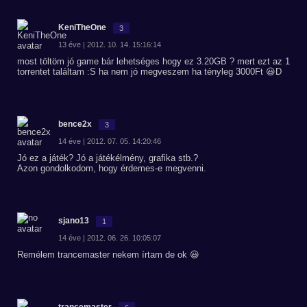
KeniTheOne
3
13 éve | 2012. 10. 14. 15:16:14
most töltöm jó game bár lehetséges hogy ez 3.20GB ? mert ezt az 1
torrentet találtam :S ha nem jó megveszem ha tényleg 3000Ft 😃D
bence2x
3
14 éve | 2012. 07. 05. 14:20:46
Jó ez a játék? Jó a játékélmény, grafika stb.?
Azon gondolkodom, hogy érdemes-e megvenni.
sjano13
1
14 éve | 2012. 06. 26. 10:05:07
Remélem trancemaster nekem írtam de ok 😃