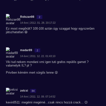
Rolszan98
2
14 éve | 2012. 01. 28. 20:17:22
Ez most megőrült? 100-100 aztán úgy szaggat hogy egyszerűen
játszhatatlan 😆
madar89
2
14 éve | 2011. 12. 22. 01:43:10
Vki tud nekem mondani vmi igen tuti grafos repülős gamet ?
valamelyik IL? pl ?
Priviben kérném mert sürgős lenne 😜
zelcsi
84
14 éve | 2011. 12. 09. 07:14:52
kevin0511: megérni megérné...csak nincs hozzá crack... 😕