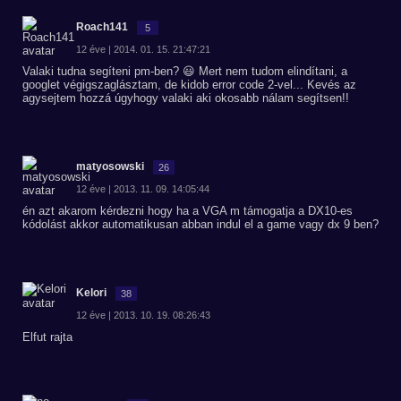
Roach141
5
12 éve | 2014. 01. 15. 21:47:21
Valaki tudna segíteni pm-ben? 😃 Mert nem tudom elindítani, a
googlet végigszaglásztam, de kidob error code 2-vel... Kevés az
agysejtem hozzá úgyhogy valaki aki okosabb nálam segítsen!!
matyosowski
26
12 éve | 2013. 11. 09. 14:05:44
én azt akarom kérdezni hogy ha a VGA m támogatja a DX10-es
kódolást akkor automatikusan abban indul el a game vagy dx 9 ben?
Kelori
38
12 éve | 2013. 10. 19. 08:26:43
Elfut rajta