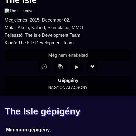
The Isle
Megjelenés: 2015. December 02.
Műfaj:
Akció
,
Kaland
,
Szimuláció
,
MMO
Fejlesztő: The Isle Development Team
Kiadó: The Isle Development Team
Még nem értékelted
🕑
📚
▶
❤
Gépigény
NAGYON ALACSONY
The Isle gépigény
Minimum gépigény: