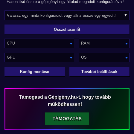
Hasonlítsd össze a gépigényt egy általad megadott konfigurációval!
CPU
RAM
GPU
OS
Konfig mentése
További beállítások
Támogasd a Gépigény.hu-t, hogy tovább
működhessen!
TÁMOGATÁS