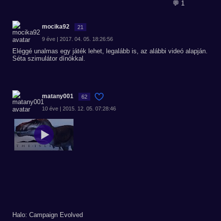
💬 1
mocika92
21
9 éve | 2017. 04. 05. 18:26:56
Eléggé unalmas egy játék lehet, legalább is, az alábbi videó alapján.
Séta szimulátor dínókkal.
matany001
62
10 éve | 2015. 12. 05. 07:28:46
Halo: Campaign Evolved