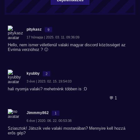
pitykasz
9
17 hónapja | 2025. 03. 11. 09:36:09
Hello, nem ismer véletlenül valaki magyar discord közösséget az
Evrima verzióhoz ? 🙂
kyubby
2
3 éve | 2023. 02. 15. 19:54:03
hali nyomja valaki? mehetnénk többen is :D
💬 1
Jimmmy862
1
6 éve | 2020. 06. 22. 00:53:38
Sziasztok! Játszik vele valaki mostanában? Mennyire kell hozzá
erős gép?