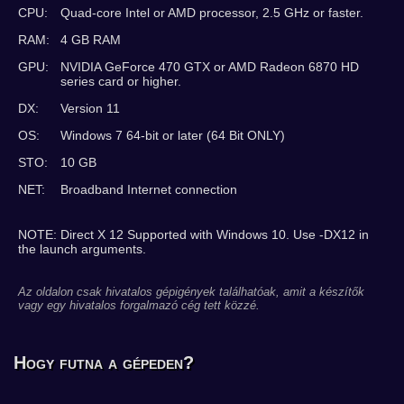
CPU:
Quad-core Intel or AMD processor, 2.5 GHz or faster.
RAM:
4 GB RAM
GPU:
NVIDIA GeForce 470 GTX or AMD Radeon 6870 HD
series card or higher.
DX:
Version 11
OS:
Windows 7 64-bit or later (64 Bit ONLY)
STO:
10 GB
NET:
Broadband Internet connection
NOTE: Direct X 12 Supported with Windows 10. Use -DX12 in
the launch arguments.
Az oldalon csak hivatalos gépigények találhatóak, amit a készítők
vagy egy hivatalos forgalmazó cég tett közzé.
Hogy futna a gépeden?