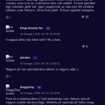
country zene szól az számomra nem volt odaillő. Szóval igazából
egy zseniális játék lett, igazi negatívnak az oda nem illő zenéket
tudnám csak felhozni. Sima 9-es játék. Erősen ajánlott kategória.
💬 15
1
Kings Bounty fan
60
16 hónapja | 2025. 04. 05. 06:43:00
4 nappal előre már lehet tolni? Mi a fene.
💬 6
jolvokw
8
16 hónapja | 2025. 04. 04. 19:00:21
Nagyon jól van optimalizálva nekem is nagyon adja :)
1
DoggyDog
69
16 hónapja | 2025. 04. 04. 18:16:00
Pont én is belekezdtem 2 órát beleraktam már. Nekem tetszik
nagyon a játék látványvilága. Mellette jól optimalizált fullon megy