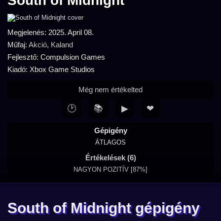
South of Midnight
Megjelenés: 2025. April 08.
Műfaj:
Akció
,
Kaland
Fejlesztő: Compulsion Games
Kiadó: Xbox Game Studios
Még nem értékelted
🕑
📚
▶
❤
Gépigény
ÁTLAGOS
Értékelések (6)
NAGYON POZITÍV [87%]
South of Midnight gépigény