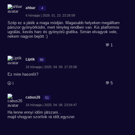
ahbar
4
6 hónapja | 2026. 01. 23. 23:26:58
Szép ez a játék a maga módján. Magasabb helyeken megálltam
párszor gyönyörködni, mert tényleg rendben van. Kis platformos
ugrálás, kevés harc és gyönyörű grafika. Simán elvagyok vele,
nekem nagyon bejött :)
💬 1
Liptik
86
16 hónapja | 2025. 04. 09. 17:25:58
Ez mire hasonlít?
💬 5
1
cabus26
51
16 hónapja | 2025. 04. 08. 23:54:47
Ha lenne ennyi időm játszani...
majd vhogyan szorítok rá időt,egyszer.