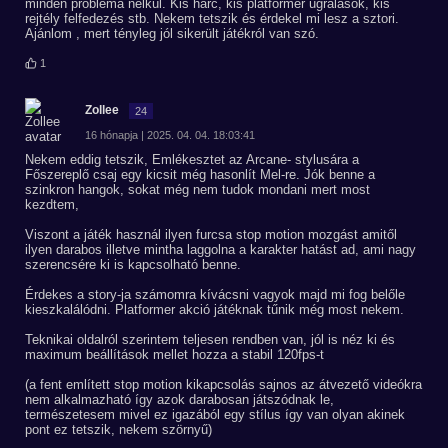
minden probléma nélkül. Kis harc, kis platformer ugrálások, kis
rejtély felfedezés stb. Nekem tetszik és érdekel mi lesz a sztori.
Ajánlom , mert tényleg jól sikerült játékról van szó.
1
Zollee
24
16 hónapja | 2025. 04. 04. 18:03:41
Nekem eddig tetszik, Emlékesztet az Arcane- stylusára a
Főszereplő csaj egy kicsit még hasonlít Mel-re. Jók benne a
szinkron hangok, sokat még nem tudok mondani mert most
kezdtem,
Viszont a játék használ ilyen furcsa stop motion mozgást amitől
ilyen darabos illetve mintha laggolna a karakter hatást ad, ami nagy
szerencsére ki is kapcsolható benne.
Érdekes a story-ja számomra kívácsni vagyok majd mi fog belőle
kieszkalálódni. Platformer akció játéknak tűnik még most nekem.
Teknikai oldalról szerintem teljesen rendben van, jól is néz ki és
maximum beállítások mellet hozza a stabil 120fps-t
(a fent említett stop motion kikapcsolás sajnos az átvezető videókra
nem alkalmazható így azok darabosan játszódnak le,
természetesem mivel ez igazából egy stílus így van olyan akinek
pont ez tetszik, nekem szörnyű)