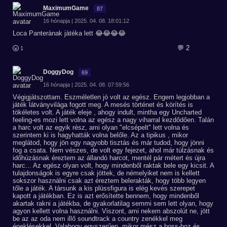
MaximumGame
87
16 hónapja | 2025. 04. 08. 18:01:12
Loca Panterànak jàtéka lett 😂😂😂😂
💬 2
1
DoggyDog
69
16 hónapja | 2025. 04. 08. 07:59:56
Végigjátszottam. Eszméletlen jó volt az egész. Engem legjobban a
játék látványvilága fogott meg. A mesés történet és körítés is
tökéletes volt. A játék eleje , ahogy indult, mintha egy Uncharted
feeling-es mozi lett volna az egész a nagy viharral kezdődően. Talán
a harc volt az egyik rész, ami olyan "elcsépelt" lett volna és
szerintem ki is hagyhatták volna belőle. Az a tipikus , mikor
meglátod, hogy jön egy nagyobb tisztás és már tudod, hogy jönni
fog a csata. Nem vészes, de volt egy fejezet, ahol már túlzásnak és
időhúzásnak éreztem az állandó harcot, mentél pár métert és újra
harc... Az egész olyan volt, hogy mindenből raktak bele egy kicsit. A
tulajdonságok is egyre csak jöttek, de némelyiket nem is kellett
sokszor használni csak azt éreztem belerakták, hogy több legyen
tőle a játék. A társunk a kis plüssfigura is elég kevés szerepet
kapott a játékban. Ez is azt erősítette bennem, hogy mindenből
akartak rakni a játékba, de gyakorlatilag semmi sem lett olyan, hogy
agyon kellett volna használni. Viszont, ami nekem abszolút ne, jött
be az az oda nem illő soundtrack a country zenékkel meg
éneklésekkel. Valahogy egyszerűen, mikor mész a boss-hoz és