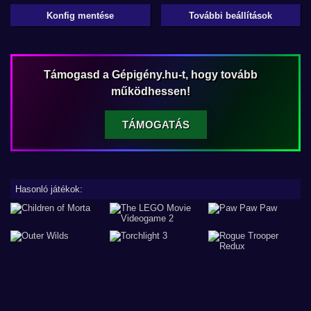
Konfig mentése
További beállítások
Támogasd a Gépigény.hu-t, hogy tovább
működhessen!
TÁMOGATÁS
Hasonló játékok: