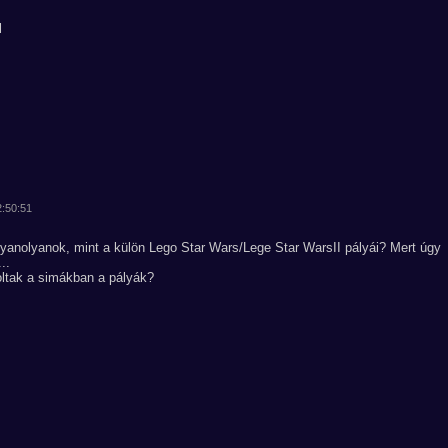
l
2:50:51
yanolyanok, mint a külön Lego Star Wars/Lege Star WarsII pályái? Mert úgy
..
ltak a simákban a pályák?