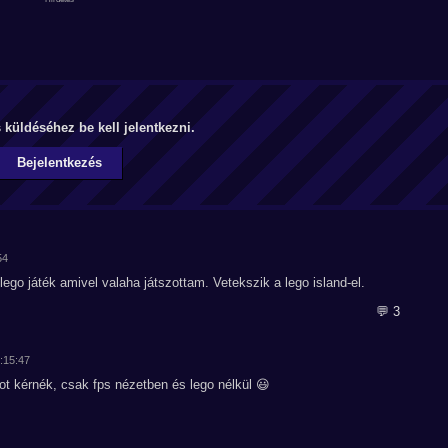
küldéséhez be kell jelentkezni.
Bejelentkezés
54
lego játék amivel valaha játszottam. Vetekszik a lego island-el.
💬 3
7:15:47
ot kérnék, csak fps nézetben és lego nélkül 😃