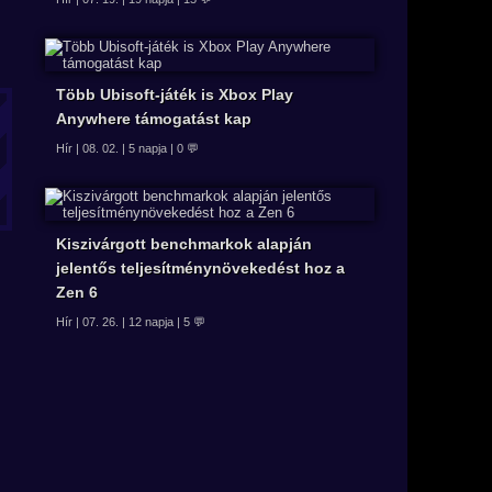
Több Ubisoft-játék is Xbox Play
Anywhere támogatást kap
Hír | 08. 02. | 5 napja | 0 💬
Kiszivárgott benchmarkok alapján
jelentős teljesítménynövekedést hoz a
Zen 6
Hír | 07. 26. | 12 napja | 5 💬