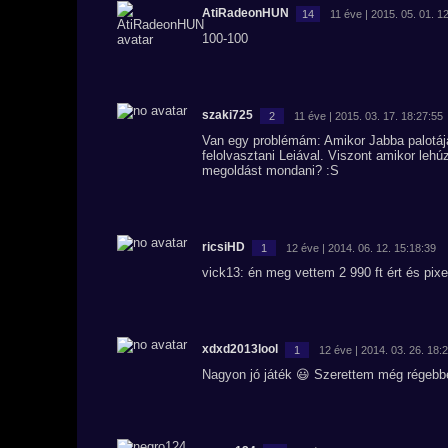
AtiRadeonHUN
14
11 éve | 2015. 05. 01. 1
100-100
szaki725
2
11 éve | 2015. 03. 17. 18:27:55
Van egy problémám: Amikor Jabba palotáj
felolvasztani Leiával. Viszont amikor leh
megoldást mondani? :S
ricsiHD
1
12 éve | 2014. 06. 12. 15:18:39
vick13: én meg vettem 2 990 ft ért és pixe
xdxd2013lool
1
12 éve | 2014. 03. 26. 18:
Nagyon jó játék 😃 Szerettem még régebb