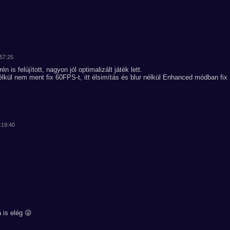
:57:25
n is felújított, nagyon jól optimalizált játék lett.
ül nem ment fix 60FPS-t, itt élsimítás és blur nélkül Enhanced módban fix
:19:40
is elég 😜