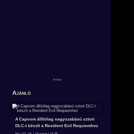
Ajánló
A Capcom állítólag nagyszabású sztori
DLC-t készít a Resident Evil Requiemhez
Hír | 07. 19. | 19 napja | 15 💬