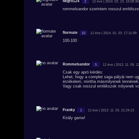
negro124
2
12 éve | 2014. 02. 23. 16:08:36
rommelsandor szerintem rosszul emlélsze
flormate
10
12 éve | 2014. 01. 03. 17:11:09
100-100
Rommelsandor
5
12 éve | 2013. 11. 05. 1
Csak egy apró kérdés:
Lehet, hogy a complet saga pályái nem ug
érzékelem, mintha másmilyenek lennének.
Vagy csak rosszul emlékszek milyenek vo
Franky
1
12 éve | 2013. 11. 03. 21:24:13
Király game!