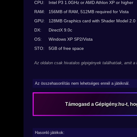
CPU:
Intel P3 1.0GHz or AMD Athlon XP or higher
RAM:
156MB of RAM, 512MB required for Vista
GPU:
128MB Graphics card with Shader Model 2.0 
DX:
DirectX 9.0c
OS:
Windows XP SP2/Vista
STO:
5GB of free space
Az oldalon csak hivatalos gépigények találhatóak, amit a
Az összehasonlítás nem lehetséges ennél a játéknál.
Támogasd a Gépigény.hu-t, h
Hasonló játékok: