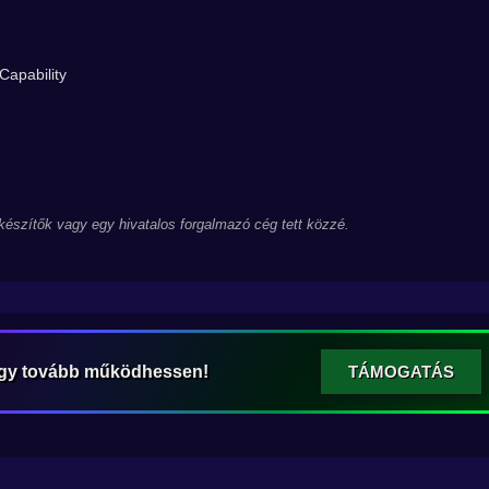
Capability
 készítők vagy egy hivatalos forgalmazó cég tett közzé.
ogy tovább működhessen!
TÁMOGATÁS