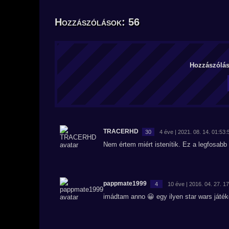
Hozzászólások: 56
Hozzászólás 
TRACERHD
30
4 éve | 2021. 08. 14. 01:53:
Nem értem miért istenítik. Ez a legfosabb 
pappmate1999
4
10 éve | 2016. 04. 27. 1
imádtam anno 😀 egy ilyen star wars játék