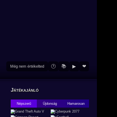
🕑
📚
▶
❤
Még nem értékelted
Játékajánló
Népszerű
Újdonság
Hamarosan