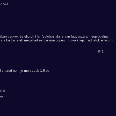
2:47:13
ában vagyok és eljutok Han Solohoz aki le van fagyasztva megpróbálnám
úzz a kart a játék megakad és pár másodperc múlva kilép. Tudnátok erre vmi
💬 1
l shared nem jó mert csak 1.6 os -.-
29:33
en