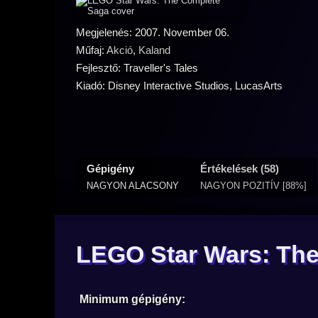
Megjelenés: 2007. November 06.
Műfaj:
Akció
,
Kaland
Fejlesztő: Traveller's Tales
Kiadó: Disney Interactive Studios, LucasArts
Gépigény
Értékelések (58)
NAGYON ALACSONY
NAGYON POZITÍV [88%]
LEGO Star Wars: Th
Minimum gépigény: