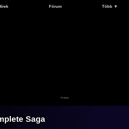
Hírek
Fórum
Több
▼
mplete Saga