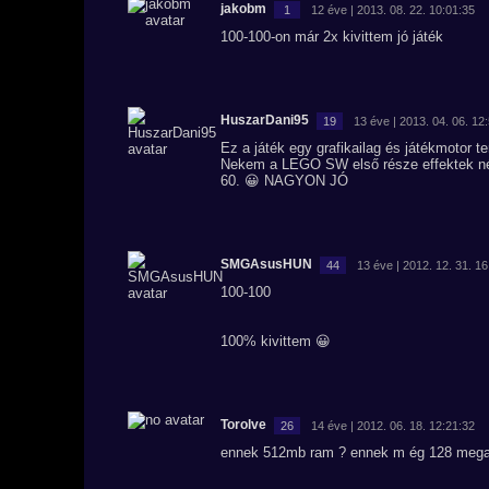
jakobm
1
12 éve | 2013. 08. 22. 10:01:35
100-100-on már 2x kivittem jó játék
HuszarDani95
19
13 éve | 2013. 04. 06. 12
Ez a játék egy grafikailag és játékmotor teré
Nekem a LEGO SW első része effektek nélk
60. 😀 NAGYON JÓ
SMGAsusHUN
44
13 éve | 2012. 12. 31. 16
100-100
100% kivittem 😀
Torolve
26
14 éve | 2012. 06. 18. 12:21:32
ennek 512mb ram ? ennek m ég 128 mega 