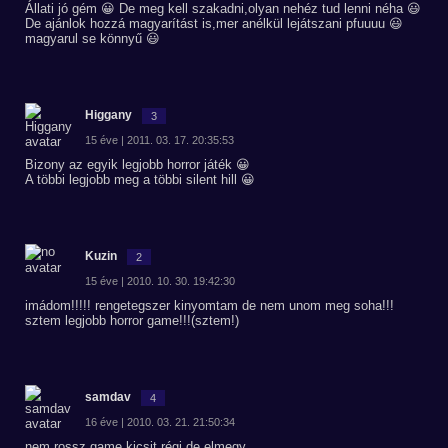
Állati jó gém 😀 De meg kell szakadni,olyan nehéz tud lenni néha 😃
De ajánlok hozzá magyarítást is,mer anélkül lejátszani pfuuuu 😃
magyarul se könnyű 😃
Higgany
3
15 éve | 2011. 03. 17. 20:35:53
Bizony az egyik legjobb horror játék 😀
A többi legjobb meg a többi silent hill 😀
Kuzin
2
15 éve | 2010. 10. 30. 19:42:30
imádom!!!!! rengetegszer kinyomtam de nem unom meg soha!!!
sztem legjobb horror game!!!(sztem!)
samdav
4
16 éve | 2010. 03. 21. 21:50:34
nem rossz game kicsit régi de elmegy