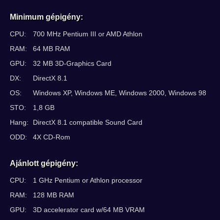
Minimum gépigény:
CPU:
700 MHz Pentium III or AMD Athlon
RAM:
64 MB RAM
GPU:
32 MB 3D-Graphics Card
DX:
DirectX 8.1
OS:
Windows XP, Windows ME, Windows 2000, Windows 98
STO:
1,8 GB
Hang:
DirectX 8.1 compatible Sound Card
ODD:
4X CD-Rom
Ajánlott gépigény:
CPU:
1 GHz Pentium or Athlon processor
RAM:
128 MB RAM
GPU:
3D accelerator card w/64 MB VRAM