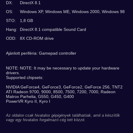
DX:
DirectX 8.1
OS:
Windows XP, Windows ME, Windows 2000, Windows 98
STO:
1,8 GB
Hang:
DirectX 8.1 compatible Sound Card
ODD:
8X CD-ROM drive
Ajánlott periféria: Gamepad controller
NOTE: NOTE: It may be necessary to update your hardware
drivers.
Supported chipsets:
NVIDIA GeForce4, GeForce3, GeForce2, GeForce 256, TNT2
ATI Radeon 9700, 9000, 8500, 7500, 7200, 7000, Radeon
Matrox Parhelia, G550, G450, G400
PowerVR Kyro II, Kyro I
Az oldalon csak hivatalos gépigények találhatóak, amit a készítők
vagy egy hivatalos forgalmazó cég tett közzé.