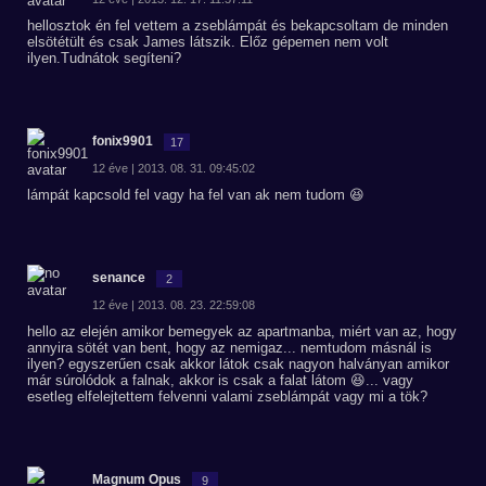
hellosztok én fel vettem a zseblámpát és bekapcsoltam de minden
elsötétült és csak James látszik. Előz gépemen nem volt
ilyen.Tudnátok segíteni?
fonix9901
17
12 éve | 2013. 08. 31. 09:45:02
lámpát kapcsold fel vagy ha fel van ak nem tudom 😆
senance
2
12 éve | 2013. 08. 23. 22:59:08
hello az elején amikor bemegyek az apartmanba, miért van az, hogy
annyira sötét van bent, hogy az nemigaz... nemtudom másnál is
ilyen? egyszerűen csak akkor látok csak nagyon halványan amikor
már súrolódok a falnak, akkor is csak a falat látom 😆... vagy
esetleg elfelejtettem felvenni valami zseblámpát vagy mi a tök?
Magnum Opus
9