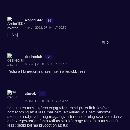
Andor1997
56
4 éve | 2022. 07. 04. 17:20:51
[LINK]
💬 2
desireclair
2
10 éve | 2016. 05. 16. 16:27:53
Pedig a Homecoming szerintem a legjobb rész.
gtavok
2
10 éve | 2015. 09. 09. 22:03:58
hát igen én most nyáron végig vitem mind jók voltak (kivéve
homecoming az a rész már nem lett valami jó a harc rendszer
szerintem ratyi volt meg maga úgy a történet is elég szar volt) de ez
a rész egyszerűen fantasztikus volt kár hogy törölték a mostani új
részt pedig kojima prudoction az tud