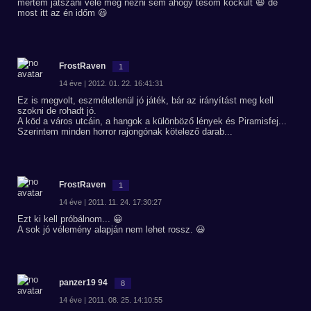
mertem játszani vele még nézni sem ahogy tesóm kockult 😆 de
most itt az én időm 😃
FrostRaven
1
14 éve | 2012. 01. 22. 16:41:31
Ez is megvolt, eszméletlenül jó játék, bár az irányítást meg kell
szokni de rohadt jó.
A köd a város utcáin, a hangok a különböző lények és Piramisfej...
Szerintem minden horror rajongónak kötelező darab...
FrostRaven
1
14 éve | 2011. 11. 24. 17:30:27
Ezt ki kell próbálnom... 😀
A sok jó vélemény alapján nem lehet rossz. 😃
panzer19 94
8
14 éve | 2011. 08. 25. 14:10:55