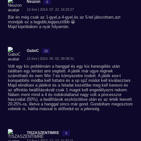
Neuzon
6
12 éve | 2014. 07. 22. 16:33:27
Bár én még csak az 1-gyel,a 4-gyel,és az 5-tel játszottam,azt
mondják ez a legjobb,legijesztőbb 😀
Majd kipróbálom a nyár folyamán.
GaboC
16
12 éve | 2014. 05. 02. 09:38:31
Volt egy kis problémám a hanggal és egy kis keresgélés után
találtam egy leírást ami segitett. A játék már ugye réginek
számitható és nem Win 7-es környezetre írodott. A játék exe-t
kompatibilis módba kell futtatni és a xp sp2 módot kell kiválasztani.
Majd elinditani a játékot és a feladat kezelőbe meg kell keresni és
az affinitás beállításoknál csak 1 magot kell engedélyezni nekem.
Nálam ment mind a 4 és indokolatlanul nagy volt a processzor
használat (50%), a beállítások eszközölése után ez az érték leesett
20-25%-ra, illetve a hanggal sincs már gond. Gondoltam megosztom
veletek is, hátha mással is előfordul ez a jelenség.
TISZASZENTIMRE
3
12 éve | 2013. 12. 17. 11:37:11