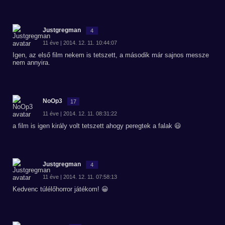
Justgregman
4
11 éve | 2014. 12. 11. 10:44:07
Igen, az első film nekem is tetszett, a második már sajnos messze
nem annyira.
NoOp3
17
11 éve | 2014. 12. 11. 08:31:22
a film is igen király volt tetszett ahogy peregtek a falak 😃
Justgregman
4
11 éve | 2014. 12. 11. 07:58:13
Kedvenc túlélőhorror játékom! 😀