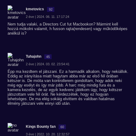
kmetovics
92
2 éve | 2024. 06. 11. 17:17:24
Nem tudja valaki, a Directors Cut fut Macbookon? Mármint kell
hozzá mókolni valamit, h fusson rajta(rendesen) vagy működőképes
anélkül is?
Tuhajohn
45
2 éve | 2024. 03. 02. 23:54:41
Épp ma kezdtem el játszani. Ez a harmadik alkalom, hogy nekiállok.
Eddig az irányítása miatt hagytam abba már az első fél órában
kétszer is. De mióta van kontrollerem gondoltam, hogy adok neki
még egy esélyt és így már jobb. A harc még mindig fura és a
kamera kezelés, de az egyik kedvenc játékom úgy, hogy kétszer
játszottam vele fél órát. Ne kérdezzétek, hogy ez hogyan
lehetséges. De ma elég sokáig elvittem és valóban hatalmas
élmény játszani vele ennyi idő után.
Kings Bounty fan
60
3 éve | 2022. 10. 20. 12:32:57