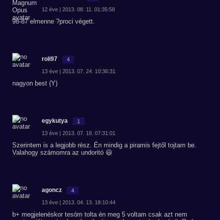
12 éve | 2013. 08. 11. 01:35:58
98-87 elmenne ?proci végett.
roli97
4
13 éve | 2013. 07. 24. 10:36:31
nagyon best (Y)
egykutya
1
13 éve | 2013. 07. 18. 07:31:01
Szerintem is a legjobb rész. Én mindig a piramis fejtől tojtam be.
Valahogy számomra az undoritó 😃
agoncz
4
13 éve | 2013. 04. 13. 18:10:44
b+ megjelenéskor tesóm tolta én meg 5 voltam csak azt nem