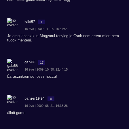
lelki07
1
16 éve | 2009. 11. 18. 18:51:55
Jo oreg klasszikus.Magyarul tenyleg jo.Csak nem ertem miert nem
tudok menteni.
gabi86
17
16 éve | 2009. 10. 30. 22:44:15
És aszinkron se rossz hozzá!
panzer19 94
8
16 éve | 2009. 08. 21. 16:38:26
állati game