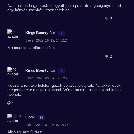
Na ma írták hogy a ps5 el együtt jön a pc s, de a gépigénye miatt
egy hányás zacskót készítsetek be.
💬 2
Kings Bounty fan
60
3 éve | 2022. 10. 19. 14:52:24
Ma indul is az előrendelése.
💬 2
Kings Bounty fan
60
3 éve | 2022. 09. 04. 17:22:38
Készül a remake belőle. Igazak voltak a pletykák. Na akkor csak
megemberelte magát a konami. Végre megjött az eszük mi kell a
népnek.
1
Liptik
86
4 éve | 2022. 07. 05. 07:40:28
Álítólag lesz új rész.