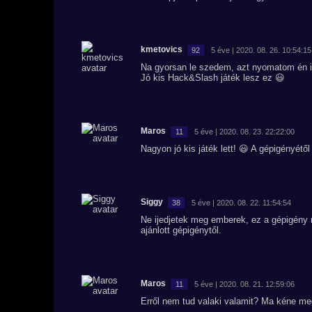
kmetovics
92
5 éve | 2020. 08. 26. 10:54:15
Na gyorsan le szedem, azt nyomatom én is.
Jó kis Hack&Slash játék lesz ez 😃
Maros
11
5 éve | 2020. 08. 23. 22:22:00
Nagyon jó kis játék lett! 😃 A gépigényétő
Siggy
38
5 éve | 2020. 08. 22. 11:54:54
Ne ijedjetek meg emberek, ez a gépigény
ajánlott gépigénytől.
Maros
11
5 éve | 2020. 08. 21. 12:59:06
Erről nem tud valaki valamit? Ma kéne me