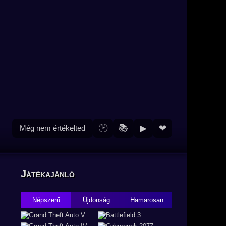
🕑
📚
▶
❤
Még nem értékelted
Játékajánló
Népszerű
Újdonság
Hamarosan