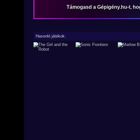
Támogasd a Gépigény.hu-t, h
Hasonló játékok: