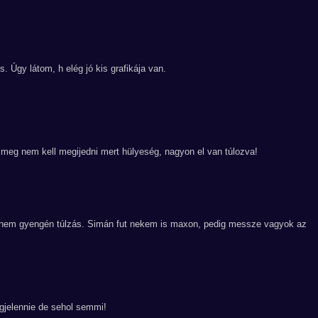
 Úgy látom, h elég jó kis grafikája van.
l meg nem kell megijedni mert hülyeség, nagyon el van túlozva!
 nem gyengén túlzás. Simán fut nekem is maxon, pedig messze vagyok az
gjelennie de sehol semmi!