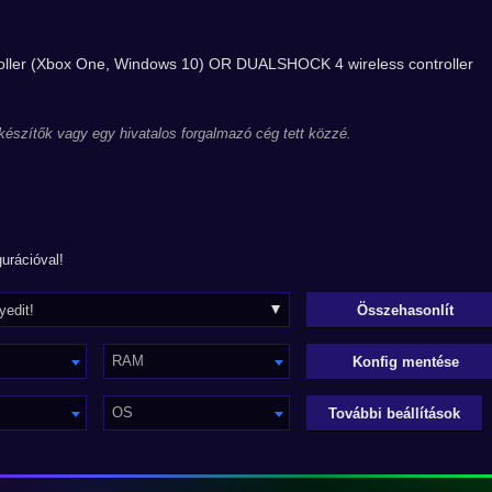
roller (Xbox One, Windows 10) OR DUALSHOCK 4 wireless controller
 készítők vagy egy hivatalos forgalmazó cég tett közzé.
urációval!
RAM
Konfig mentése
OS
További beállítások