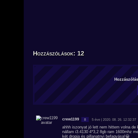
Hozzászólások: 12
Hozzászólás 
crew1199
8
5 éve | 2020. 08. 26. 12:32:37
ahhh iszonyat jó lett nem hittem volna de 
nállam i3.4130 4*3,2 8gb ram 1600mhz meg
két dropja és pillanatnyi befagyása!😀