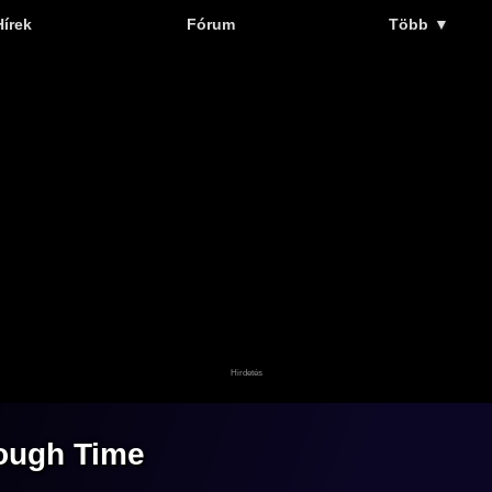
Hírek
Fórum
Több
▼
rough Time