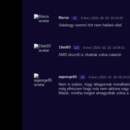
Maros
11
6 éve | 2020. 08. 04. 15:14:43
Valahogy semmi hírt nem hallani róla!
19ati93
113
6 éve | 2020. 02. 29. 18:39:21
AMD részről is írhattak volna valamit.
wgeorge85
16
6 éve | 2020. 02. 29. 05:24:0
Nem is tudom, hogy átlagosnak mondható 
még elhiszem hogy már nem akkora nagy d
Másik, mintha megint elnagyolták volna a 