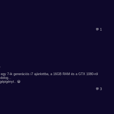
💬 1
7
egy 7-ik generációs i7 ajánlottba, a 16GB RAM és a GTX 1080-ról
olog...
gépigényt.. 😀
💬 3