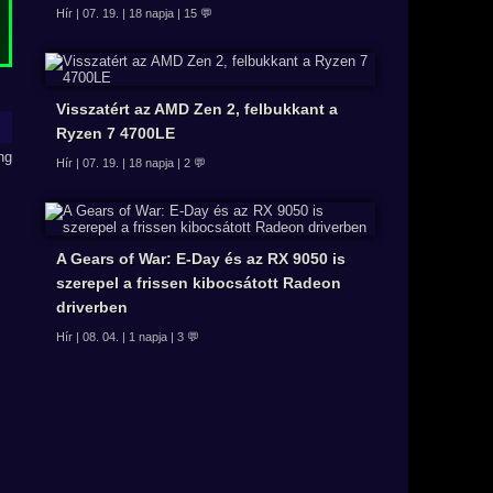
Hír | 07. 19. | 18 napja | 15 💬
Visszatért az AMD Zen 2, felbukkant a
Ryzen 7 4700LE
Hír | 07. 19. | 18 napja | 2 💬
A Gears of War: E-Day és az RX 9050 is
szerepel a frissen kibocsátott Radeon
driverben
Hír | 08. 04. | 1 napja | 3 💬