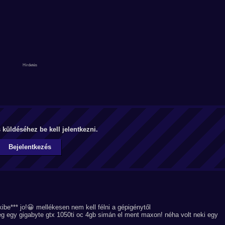
küldéséhez be kell jelentkezni.
Bejelentkezés
kibe*** jo!😀 mellékesen nem kell félni a gépigénytől
 egy gigabyte gtx 1050ti oc 4gb simán el ment maxon! néha volt neki egy