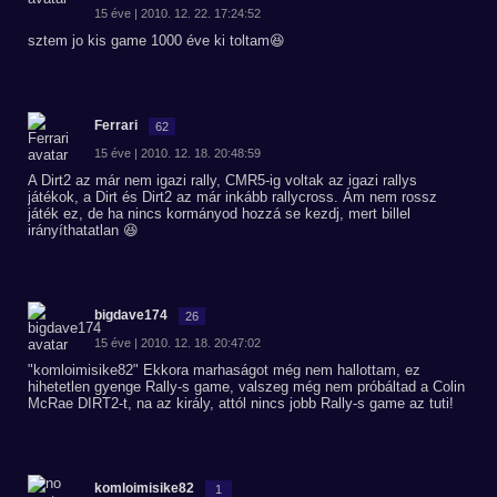
15 éve | 2010. 12. 22. 17:24:52
sztem jo kis game 1000 éve ki toltam😆
Ferrari
62
15 éve | 2010. 12. 18. 20:48:59
A Dirt2 az már nem igazi rally, CMR5-ig voltak az igazi rallys
játékok, a Dirt és Dirt2 az már inkább rallycross. Ám nem rossz
játék ez, de ha nincs kormányod hozzá se kezdj, mert billel
irányíthatatlan 😆
bigdave174
26
15 éve | 2010. 12. 18. 20:47:02
"komloimisike82" Ekkora marhaságot még nem hallottam, ez
hihetetlen gyenge Rally-s game, valszeg még nem próbáltad a Colin
McRae DIRT2-t, na az király, attól nincs jobb Rally-s game az tuti!
komloimisike82
1