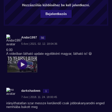
Hozzászólás küldéséhez be kell jelentkezni.
Bejelentkezés
Andor1997
56
5 éve | 2021. 02. 12. 18:04:36
6:00
A videóban látható update egyébként magyar, látható is! 😃
darkshadows
1
7 éve | 2018. 11. 24. 18:00:45
irányithatatlan szar messze kerülendő csak jobbrakanyarodni enged
nemhiába bukott meg