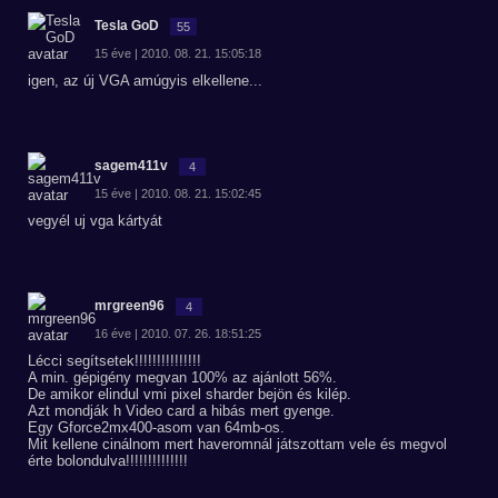
Tesla GoD
55
15 éve | 2010. 08. 21. 15:05:18
igen, az új VGA amúgyis elkellene...
sagem411v
4
15 éve | 2010. 08. 21. 15:02:45
vegyél uj vga kártyát
mrgreen96
4
16 éve | 2010. 07. 26. 18:51:25
Lécci segítsetek!!!!!!!!!!!!!!!
A min. gépigény megvan 100% az ajánlott 56%.
De amikor elindul vmi pixel sharder bejön és kilép.
Azt mondják h Video card a hibás mert gyenge.
Egy Gforce2mx400-asom van 64mb-os.
Mit kellene cinálnom mert haveromnál játszottam vele és megvol
érte bolondulva!!!!!!!!!!!!!!