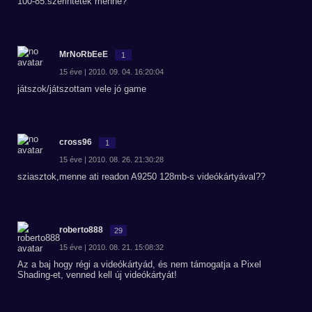
100-85.szerintetek menne?
MrNoRbEeE
1
15 éve | 2010. 09. 04. 16:20:04
játszok/játszottam vele jó game
cross96
1
15 éve | 2010. 08. 26. 21:30:28
sziasztok,menne ati readon A9250 128mb-s videókártyával??
roberto888
29
15 éve | 2010. 08. 21. 15:08:32
Az a baj hogy régi a videókártyád, és nem támogatja a Pixel
Shading-et, venned kell új videókártyát!