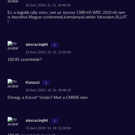
15 éve | 2010. 11. 21. 10:46:29
Ez a legjobb rally simu.,veri az összes CMR-t!A WRC 2010-ről nem
is beszélve.Magyar szinkronnal,kormánnyal,nehéz fokozaton,ÁLLAT
!
alexracing94
1
15 éve | 2010. 10. 31. 12:50:40
100-85 szerintetek?
Kistaszi
1
15 éve | 2010. 10. 21. 09:46:19
Elmegy a Köcsö* Vistán? Mert a CMR05 nem
alexracing94
1
15 éve | 2010. 10. 18. 21:18:04