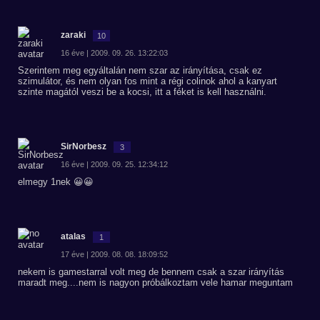
zaraki
10
16 éve | 2009. 09. 26. 13:22:03
Szerintem meg egyáltalán nem szar az irányítása, csak ez
szimulátor, és nem olyan fos mint a régi colinok ahol a kanyart
szinte magától veszi be a kocsi, itt a féket is kell használni.
SirNorbesz
3
16 éve | 2009. 09. 25. 12:34:12
elmegy 1nek 😀😀
atalas
1
17 éve | 2009. 08. 08. 18:09:52
nekem is gamestarral volt meg de bennem csak a szar irányítás
maradt meg....nem is nagyon próbálkoztam vele hamar meguntam