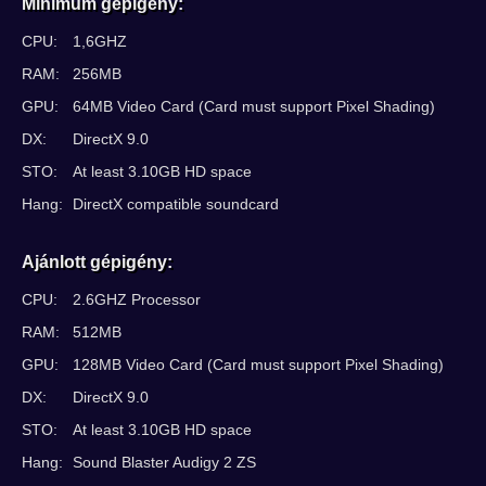
Minimum gépigény:
CPU:
1,6GHZ
RAM:
256MB
GPU:
64MB Video Card (Card must support Pixel Shading)
DX:
DirectX 9.0
STO:
At least 3.10GB HD space
Hang:
DirectX compatible soundcard
Ajánlott gépigény:
CPU:
2.6GHZ Processor
RAM:
512MB
GPU:
128MB Video Card (Card must support Pixel Shading)
DX:
DirectX 9.0
STO:
At least 3.10GB HD space
Hang:
Sound Blaster Audigy 2 ZS