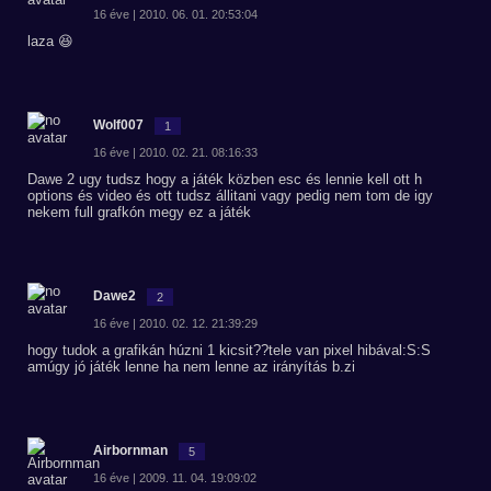
16 éve | 2010. 06. 01. 20:53:04
laza 😆
Wolf007
1
16 éve | 2010. 02. 21. 08:16:33
Dawe 2 ugy tudsz hogy a játék közben esc és lennie kell ott h
options és video és ott tudsz állitani vagy pedig nem tom de igy
nekem full grafkón megy ez a játék
Dawe2
2
16 éve | 2010. 02. 12. 21:39:29
hogy tudok a grafikán húzni 1 kicsit??tele van pixel hibával:S:S
amúgy jó játék lenne ha nem lenne az irányítás b.zi
Airbornman
5
16 éve | 2009. 11. 04. 19:09:02