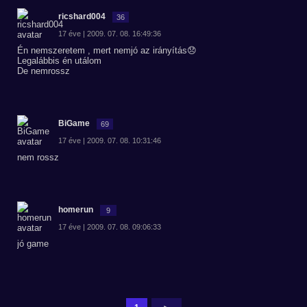
ricshard004
36
17 éve | 2009. 07. 08. 16:49:36
Én nemszeretem , mert nemjó az irányítás😞
Legalábbis én utálom
De nemrossz
BiGame
69
17 éve | 2009. 07. 08. 10:31:46
nem rossz
homerun
9
17 éve | 2009. 07. 08. 09:06:33
jó game