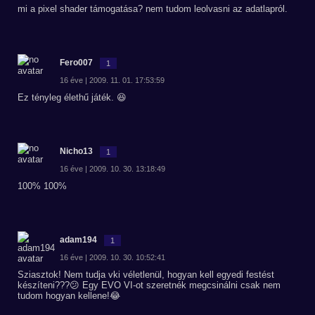
mi a pixel shader támogatása? nem tudom leolvasni az adatlapról.
Fero007
1
16 éve | 2009. 11. 01. 17:53:59
Ez tényleg élethű játék. 😆
Nicho13
1
16 éve | 2009. 10. 30. 13:18:49
100% 100%
adam194
1
16 éve | 2009. 10. 30. 10:52:41
Sziasztok! Nem tudja vki véletlenül, hogyan kell egyedi festést
készíteni???😕 Egy EVO VI-ot szeretnék megcsinálni csak nem
tudom hogyan kellene!😂