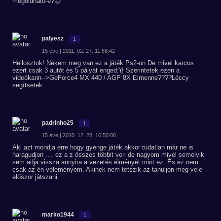
megoldható-e?😊
palyesz
1
15 éve | 2011. 02. 27. 11:58:42
Hellosztok! Nekem meg van ez a játék Ps2-ön De mivel karcos
ezért csak 3 autót és 5 pályát enged:'(! Szerintetek ezen a
videókarin-->GeForce4 MX 440 / AGP 8X Elmenne????Léccy
segítsetek
padrinho25
1
15 éve | 2010. 12. 28. 16:50:08
Aki azt mondja erre hogy gyenge játék akkor tudatlan már ne is
haragudjon .... ez a z összes többit veri de nagyom mivel semelyik
sem adja vissza annyira a vezetés élményét mint ez. És ez nem
csak az én véleményem. Akinek nem tetszik az tanuljon meg vele
először játszani
marko1944
1