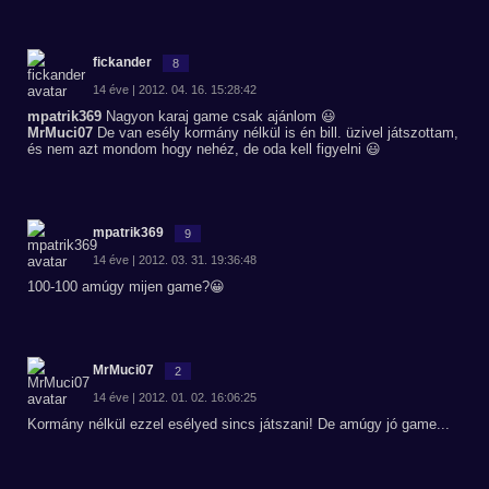
fickander
8
14 éve | 2012. 04. 16. 15:28:42
mpatrik369
Nagyon karaj game csak ajánlom 😃
MrMuci07
De van esély kormány nélkül is én bill. üzivel játszottam,
és nem azt mondom hogy nehéz, de oda kell figyelni 😃
mpatrik369
9
14 éve | 2012. 03. 31. 19:36:48
100-100 amúgy mijen game?😀
MrMuci07
2
14 éve | 2012. 01. 02. 16:06:25
Kormány nélkül ezzel esélyed sincs játszani! De amúgy jó game...