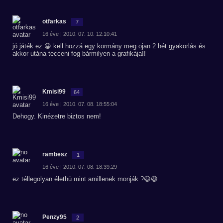
otfarkas
7
16 éve | 2010. 07. 10. 12:10:41
jó játék ez 😀 kell hozzá egy kormány meg ojan 2 hét gyakorlás és
akkor utána tecceni fog bármilyen a grafikája!!
Kmisi99
64
16 éve | 2010. 07. 08. 18:55:04
Dehogy. Kinézetre biztos nem!
rambesz
1
16 éve | 2010. 07. 08. 18:39:29
ez téllegolyan élethü mint amillenek monják ?😃😆
Penzy95
2