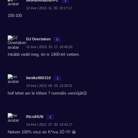
INoHaveGamerPC
3
12 éve | 2013. 11. 30. 19:17:17
100-100
DJ Overtaken
5
12 éve | 2013. 10. 17. 18:46:20
Inkább vedd meg, én is 1400-ért vettem.
benike980310
1
13 éve | 2013. 05. 23. 13:30:21
holl lehet am le tölteni ? normális verzióját😉
RicsiHUN
1
14 éve | 2012. 07. 30. 19:41:17
Nekem 100% viszi és K*rva JÓ !!!! 😀