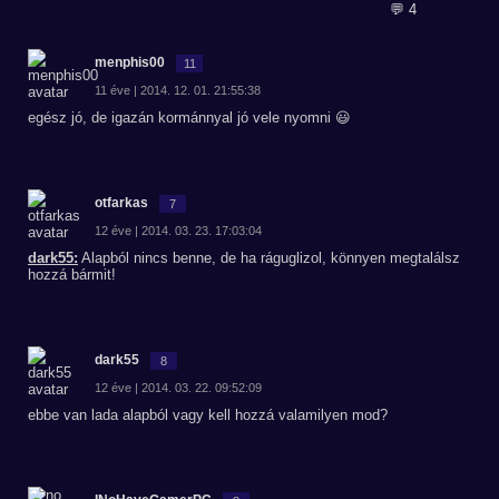
💬 4
menphis00
11
11 éve | 2014. 12. 01. 21:55:38
egész jó, de igazán kormánnyal jó vele nyomni 😃
otfarkas
7
12 éve | 2014. 03. 23. 17:03:04
dark55:
Alapból nincs benne, de ha ráguglizol, könnyen megtalálsz
hozzá bármit!
dark55
8
12 éve | 2014. 03. 22. 09:52:09
ebbe van lada alapból vagy kell hozzá valamilyen mod?