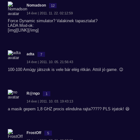
Nomadson
12
14 éve | 2011. 11. 22. 02:12:59
Force Dynamic simulator? Valakinek tapasztalat?
LADA Mod-ok:
[img][LINK][/img]
adta
7
14 éve | 2011. 10. 05. 21:56:43
100-100 Amúgy játszok is vele bár elég ritkán. Attól jó game. 😉
R@ngo
1
14 éve | 2011. 10. 03. 19:43:13
a masik gepem 1,8 GHZ procis elindulna rajta????? PLS irjatok! 😆
FrostOff
5