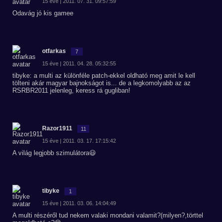
15 éve | 2011. 07. 31. 09:57:59
Odavág jó kis gamee
otfarkas
7
15 éve | 2011. 04. 28. 05:32:55
tibyke: a multi az különféle patch-ekkel oldható meg amit le kell
tölteni akár magyar bajnokságot is... de a legkomolyabb az az
RSRBR2011 jelenleg, keress rá gugliban!
Razor1911
11
15 éve | 2011. 03. 17. 17:15:42
A világ legjobb szimulátora😃
tibyke
1
15 éve | 2011. 03. 06. 14:04:49
A multi részéről tud nekem valaki mondani valamit?(milyen?,törttel