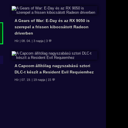
A Gears of War: E-Day és az RX 9050 is
szerepel a frissen kibocsátott Radeon
driverben
Hír | 08. 04. | 3 napja | 3 💬
A Capcom állítólag nagyszabású sztori
DLC-t készít a Resident Evil Requiemhez
Hír | 07. 19. | 19 napja | 15 💬