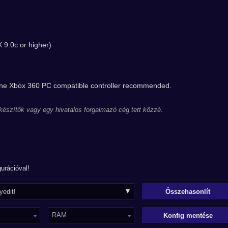
 9.0c or higher)
uine Xbox 360 PC compatible controller recommended.
 készítők vagy egy hivatalos forgalmazó cég tett közzé.
urációval!
RAM
Konfig mentése