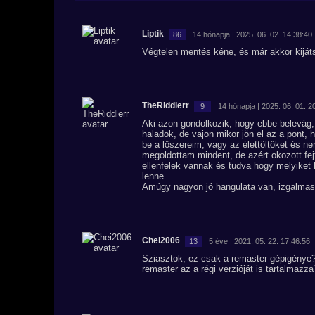
Liptik
86
14 hónapja | 2025. 06. 02. 14:38:40
Végtelen mentés kéne, és már akkor kijá
TheRiddlerr
9
14 hónapja | 2025. 06. 01. 2
Aki azon gondolkozik, hogy ebbe belevág, 
haladok, de vajon mikor jön el az a pont,
be a lőszereim, vagy az élettöltőket és n
megoldottam mindent, de azért okozott fejf
ellenfelek vannak és tudva hogy melyiket
lenne.
Amúgy nagyon jó hangulata van, izgalmas
Chei2006
13
5 éve | 2021. 05. 22. 17:46:56
Sziasztok, ez csak a remaster gépigénye?
remaster az a régi verzióját is tartalmazza