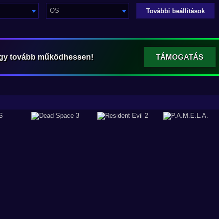
OS
További beállítások
ogy tovább működhessen!
TÁMOGATÁS