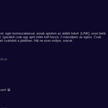
et, egér testreszabással, annak ajánlom az alábbi linket: [LINK], ezen belül
. Igazából csak egy apró trükk kell hozzá, 2 másodperc az egész. Csak
iatt csalódott a játékban. Hát ne ezen múljon, srácok.
:42:14
com! 😀