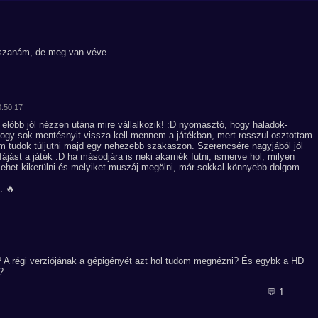
tszanám, de meg van véve.
0:50:17
előbb jól nézzen utána mire vállalkozik! :D nyomasztó, hogy haladok-
 hogy sok mentésnyit vissza kell mennem a játékban, mert rosszul osztottam
em tudok túljutni majd egy nehezebb szakaszon. Szerencsére nagyjából jól
ájást a játék :D ha másodjára is neki akarnék futni, ismerve hol, milyen
 lehet kikerülni és melyiket muszáj megölni, már sokkal könnyebb dolgom
. 🔥
 A régi verziójának a gépigényét azt hol tudom megnézni? És egybk a HD
?
💬 1