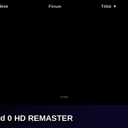
Hírek
Fórum
Több
▼
zard 0 HD REMASTER