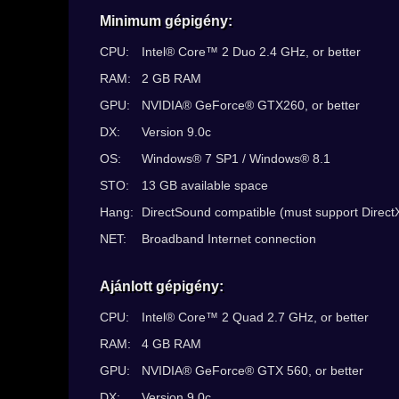
Minimum gépigény:
CPU:
Intel® Core™ 2 Duo 2.4 GHz, or better
RAM:
2 GB RAM
GPU:
NVIDIA® GeForce® GTX260, or better
DX:
Version 9.0c
OS:
Windows® 7 SP1 / Windows® 8.1
STO:
13 GB available space
Hang:
DirectSound compatible (must support DirectX
NET:
Broadband Internet connection
Ajánlott gépigény:
CPU:
Intel® Core™ 2 Quad 2.7 GHz, or better
RAM:
4 GB RAM
GPU:
NVIDIA® GeForce® GTX 560, or better
DX:
Version 9.0c