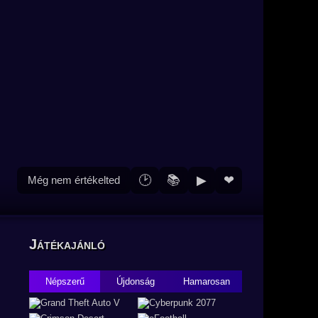
🕑
📚
▶
❤
Még nem értékelted
Játékajánló
Népszerű
Újdonság
Hamarosan