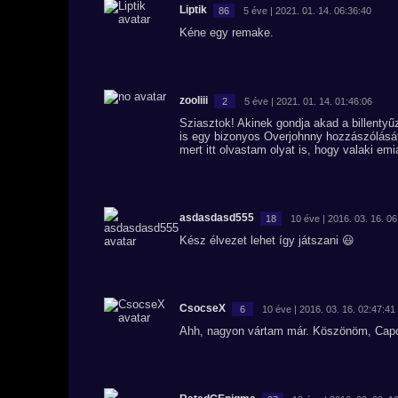
Liptik
86
5 éve | 2021. 01. 14. 06:36:40
Kéne egy remake.
zooliii
2
5 éve | 2021. 01. 14. 01:46:06
Sziasztok! Akinek gondja akad a billentyűz
is egy bizonyos Overjohnny hozzászólását
mert itt olvastam olyat is, hogy valaki em
asdasdasd555
18
10 éve | 2016. 03. 16. 06
Kész élvezet lehet így játszani 😃
CsocseX
6
10 éve | 2016. 03. 16. 02:47:41
Ahh, nagyon vártam már. Köszönöm, Cap