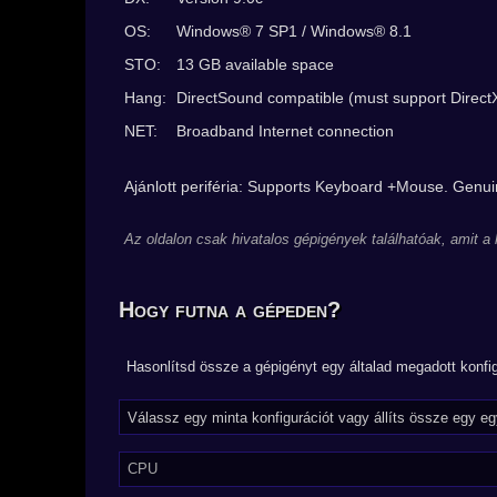
OS:
Windows® 7 SP1 / Windows® 8.1
STO:
13 GB available space
Hang:
DirectSound compatible (must support DirectX
NET:
Broadband Internet connection
Ajánlott periféria: Supports Keyboard +Mouse. Gen
Az oldalon csak hivatalos gépigények találhatóak, amit a
Hogy futna a gépeden?
Hasonlítsd össze a gépigényt egy általad megadott konfig
CPU