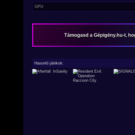
GPU
Támogasd a Gépigény.hu-t, h
Hasonló játékok: