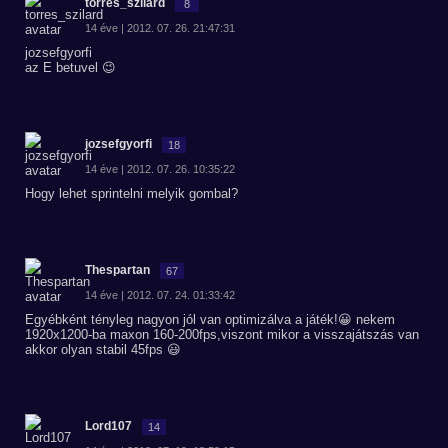
torres_szilard
8
14 éve | 2012. 07. 26. 21:47:31
jozsefgyorfi
az E betuvel 😉
jozsefgyorfi
18
14 éve | 2012. 07. 26. 10:35:22
Hogy lehet sprintelni melyik gombal?
Thespartan
67
14 éve | 2012. 07. 24. 01:33:42
Egyébként tényleg nagyon jól van optimizálva a játék!😀 nekem
1920x1200-ba maxon 160-200fps,viszont mikor a visszajátszás van
akkor olyan stabil 45fps 😃
Lord107
14