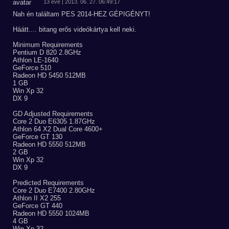
13 éve | 2013. 06. 27. 06:49:17
Nah én találtam PES 2014-HEZ GÉPIGÉNYT!
Háátt.... bitang erős videókártya kell neki.
Minimum Requirements
Pentium D 820 2.8GHz
Athlon LE-1640
GeForce 510
Radeon HD 5450 512MB
1 GB
Win Xp 32
DX 9
GD Adjusted Requirements
Core 2 Duo E6305 1.87GHz
Athlon 64 X2 Dual Core 4600+
GeForce GT 130
Radeon HD 5550 512MB
2 GB
Win Xp 32
DX 9
Predicted Requirements
Core 2 Duo E7400 2.80GHz
Athlon II X2 255
GeForce GT 440
Radeon HD 5550 1024MB
4 GB
Win Xp 32