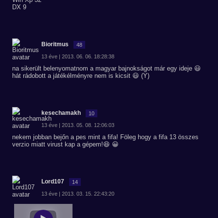
DX 9
Bioritmus
48
13 éve | 2013. 06. 06. 18:28:38
na sikerült belenyomatnom a magyar bajnokságot már egy ideje 😃
hát rádobott a játékélményre nem is kicsit 😃 (Y)
kesechamakh
10
13 éve | 2013. 05. 08. 12:06:03
nekem jobban bejőn a pes mint a fifa! Föleg hogy a fifa 13 összes
verzio miatt virust kap a gépem!😆 😀
Lord107
14
13 éve | 2013. 03. 15. 22:43:20