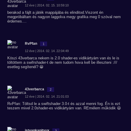
12 éve | 2014. 02. 15. 10:59:10
berakod a fájlt a játék mappájába és elinditod.Viszont én
megpróbáltam és nagyon laggolva megy grafika meg 0 szóval nem
érdemes....
RvPfan
1
12 éve | 2014. 02. 14. 22:04:49
Köszi 43verbarca nekem is 2.0 shader-es vidikártyám van és le is
töltöttem a swifrshader-t de nem tudom hova kell be illeszteni :///
esetleg segítenél? 😀
43verbarca
2
12 éve | 2014. 02. 14. 21:01:03
RvPfan: Töltsd le a swiftshader 3.0-t és azzal menni fog. Én is ezt
teszem mivel 2.0shader-es vidikártyám van. REmélem működik 😃
istvankapityux
3