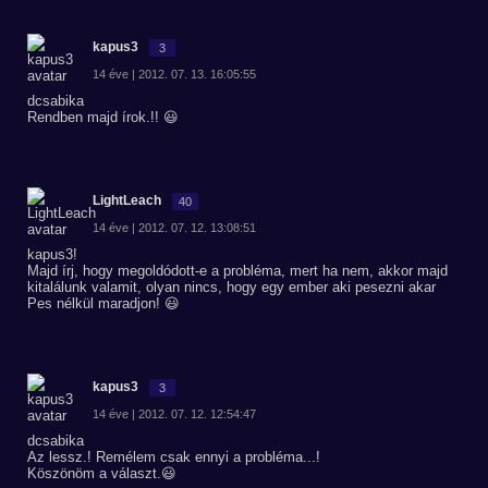
kapus3
3
14 éve | 2012. 07. 13. 16:05:55
dcsabika
Rendben majd írok.!! 😃
LightLeach
40
14 éve | 2012. 07. 12. 13:08:51
kapus3!
Majd írj, hogy megoldódott-e a probléma, mert ha nem, akkor majd
kitalálunk valamit, olyan nincs, hogy egy ember aki pesezni akar
Pes nélkül maradjon! 😃
kapus3
3
14 éve | 2012. 07. 12. 12:54:47
dcsabika
Az lessz.! Remélem csak ennyi a probléma...!
Köszönöm a választ.😃