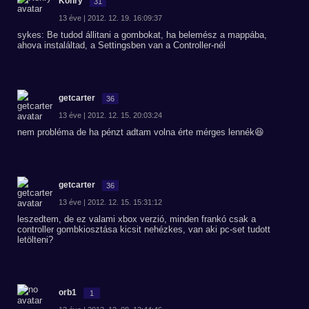
Konry
31
13 éve | 2012. 12. 19. 16:09:37
sykes: Be tudod állitani a gombokat, ha belemész a mappába,
ahova instaláltad, a Settingsben van a Controller-nél
getcarter
36
13 éve | 2012. 12. 15. 20:03:24
nem probléma de ha pénzt adtam volna érte mérges lennék😆
getcarter
36
13 éve | 2012. 12. 15. 15:31:12
leszedtem, de ez valami xbox verzió, minden frankó csak a
controller gombkiosztása kicsit nehézkes, van aki pc-set tudott
letölteni?
orb1
1