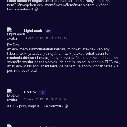
ebből adódóan negatívumok is akadnak, de hát melyik játéknak
nem? lényegében egy személyes véleményre voltam kíváncsi,
köszi a választ! 😀
LightLeach
40
14 éve | 2012. 08. 03. 13:30:36
DreDox!
ez egy megválaszolhatatlan kérdés, mindkét játéknak van egy
tábora, akik (általában) szidják a másik játékot, tehát szerintem
mindenki döntse el maga, hogy melyik játék tetszik neki jobban, én
személy szerint peses vagyok, de semmi bajom sincsen a FIFA-val,
az is egy jó kis foci szimulátor, de nekem valahogy jobban tetszik a
pes már évek óta!
DreDox
3
14 éve | 2012. 08. 03. 11:10:39
a PES jobb, vagy a FIFA sorozat? 😲