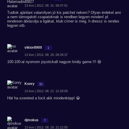
13 éve | 2012. 08. 31. 08:47:01
Tudtok ajánlani valamilyen jó kis patchet nekem? Olyan érdekel ami
a nem támogatott csapatoknak is rendben legyen minden! pl.
rendesen ábrázolja a ligákat, klub címer is meg, h dressz is rendes
legyen stb.
viktor8900
1
13 éve | 2012. 08. 26. 08:28:37
100-100-al nyomom joystickall nagyon király game !!! 😆
Konry
31
13 éve | 2012. 08. 21. 12:28:09
Hát ha szereted a focit akk mindenképp! 😀
djmokus
7
13 éve | 2012. 08. 20. 21:12:50