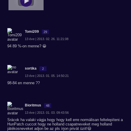
Tomi209
29
13 éve | 2013. 02. 26. 11:21:08
94 89 %-on menne? 😀
sortika
2
13 éve | 2013. 01. 05. 14:50:21
98-84 en menne ??
Bioritmus
48
13 éve | 2013. 01. 03. 09:43:56
Srácok ha valaki vágja hogy hogy kell erre normálisan feltelepíteni a
HunPatch cuccot hogy ne holland csapatneveket meg holland
játékosneveket adjon be az pls írjon privát üzit!😃