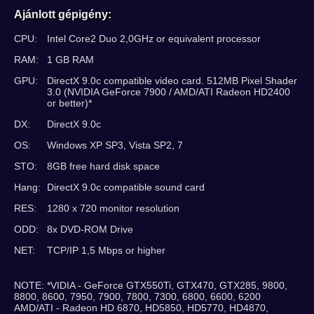
Ajánlott gépigény:
CPU:
Intel Core2 Duo 2,0GHz or equivalent processor
RAM:
1 GB RAM
GPU:
DirectX 9.0c compatible video card. 512MB Pixel Shader
3.0 (NVIDIA GeForce 7900 / AMD/ATI Radeon HD2400
or better)*
DX:
DirectX 9.0c
OS:
Windows XP SP3, Vista SP2, 7
STO:
8GB free hard disk space
Hang:
DirectX 9.0c compatible sound card
RES:
1280 x 720 monitor resolution
ODD:
8x DVD-ROM Drive
NET:
TCP/IP 1,5 Mbps or higher
NOTE: *VIDIA - GeForce GTX550Ti, GTX470, GTX285, 9800,
8800, 8600, 7950, 7900, 7800, 7300, 6800, 6600, 6200
AMD/ATI - Radeon HD 6870, HD5850, HD5770, HD4870,