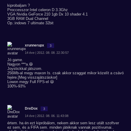
kiprobaljam ?
Proccesszor:Intel celeron D 3.3Ghz
VGA:Nvidia GeForce 210 1gb Dx 10 shader 4.1
3GB RAM Dual Channel
Op.:indows 7 ultimate 32bit
xrunnerupx
3
14 éve | 2012. 08. 08. 22:30:57
Jó game.
Nagyon ***a.😆
Joystickkal játszom.
256Mb-al megy maxon Is. csak akkor szaggat mikor közelít a csávó
fejére.[Meg visszajátszáskor]
Lowon megy Full FPS-el 😃
100%-93%
DreDox
3
14 éve | 2012. 08. 06. 11:43:08
értem. ha én ezt kipróbálom, nekem akkor sem lesz utált szoftver
ez sem, és a FIFA sem. minden játéknak vannak pozitívumai..