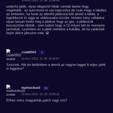
13 éve | 2012. 12. 08. 13:44:46
undorító játék, olyan idegesítő hibák vannak benne hogy
megőrülök.. az auto-move ki van kapcsolva de csak megy a labdára
az emberem, ha futok az ellenfél játékosa felé akinél a labda, a
legtöbbször ki rúgja az oldalvonalon kívülre. hirtelen irány váltáskor
olyan lassan fordul meg a játékos hogy az gáz. a játékosok
borzasztóan idióták.. nem tudom hogy a 13 milyen lett és mennyire
javítottak, szerintem ez a játék mehetne a kukába. de ha valakinek
bejön akkor játsszon vele. 😀
csabi0502
2
13 éve | 2012. 11. 06. 18:16:57
Szisztok..Hát én letöltöttem a demót,az nagyon laggol.A teljes játék
is laggolna?
markucikus0
15
13 éve | 2012. 10. 20. 15:55:14
Ehhez nincs magyarítás,patch vagy vmi?