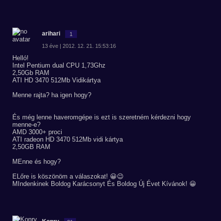
arihari
1
13 éve | 2012. 12. 21. 15:53:16
Helló!
Intel Pentium dual CPU 1,73Ghz
2,50Gb RAM
ATI HD 3470 512Mb Vidikártya
Menne rajta? ha igen hogy?
És még lenne haveromgépe is ezt is szeretném kérdezni hogy
menne-e?
AMD 3000+ proci
ATI radeon HD 3470 512Mb vidi kártya
2,50GB RAM
MEnne és hogy?
ELőre is köszönöm a válaszokat! 😀😉
MIndenkinek Boldog Karácsonyt És Boldog Új Évet Kívánok! 😀