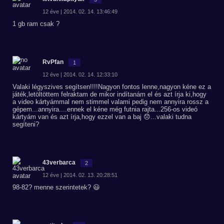
12 éve | 2014. 02. 14. 13:46:49
1 gb ram csak ?
RvPfan
1
12 éve | 2014. 02. 14. 12:33:10
Valaki légyszives segítsen!!!!Nagyon fontos lenne,nagyon kéne ez a
játék,letöltöttem felraktam de mikor indítanám el és azt írja ki,hogy
a video kártyámmal nem stimmel valami pedig nem annyira rossz a
gépem...annyira....ennek el kéne még futnia rajta...256-os videó
kártyám van és azt írja,hogy ezzel van a baj 😞...valaki tudna
segíteni?
43verbarca
2
12 éve | 2014. 02. 13. 20:28:51
98-82? menne szerintetek? 😃