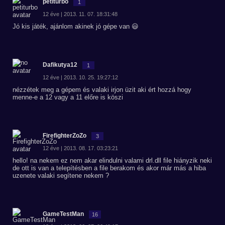
petiturbo
1
12 éve | 2013. 11. 07. 18:31:48
Jó kis játék, ajánlom akinek jó gépe van 😃
Dafikutya12
1
12 éve | 2013. 10. 25. 19:27:12
nézzétek meg a gépem és valaki irjon üzit aki ért hozzá hogy
menne-e a 12 vagy a 11 előre is köszi
FirefighterZoZo
3
12 éve | 2013. 08. 17. 03:23:21
hello! na nekem ez nem akar elindulni valami drl.dll file hiányzik neki
de ott is van a telepítésben a file berakom és akor már más a hiba
uzenete valaki segítene nekem ?
GameTestMan
16