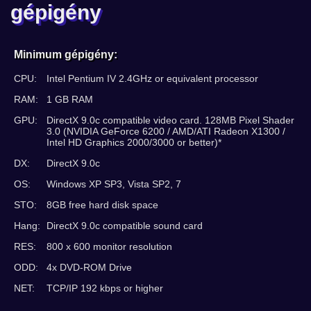
gépigény
Minimum gépigény:
CPU:
Intel Pentium IV 2.4GHz or equivalent processor
RAM:
1 GB RAM
GPU:
DirectX 9.0c compatible video card. 128MB Pixel Shader
3.0 (NVIDIA GeForce 6200 / AMD/ATI Radeon X1300 /
Intel HD Graphics 2000/3000 or better)*
DX:
DirectX 9.0c
OS:
Windows XP SP3, Vista SP2, 7
STO:
8GB free hard disk space
Hang:
DirectX 9.0c compatible sound card
RES:
800 x 600 monitor resolution
ODD:
4x DVD-ROM Drive
NET:
TCP/IP 192 kbps or higher