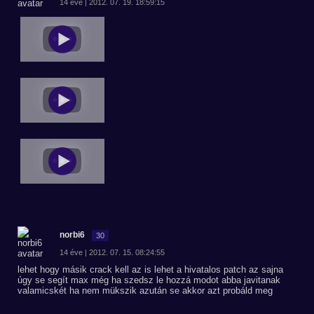
14 éve | 2012. 07. 19. 18:59:15
norbi6
30
14 éve | 2012. 07. 15. 08:24:55
lehet hogy másik crack kell az is lehet a hivatalos patch az sajna
úgy se segít max még ha szedsz le hozzá modot abba javitanak
valamicskét ha nem mükszik azután se akkor azt probáld meg