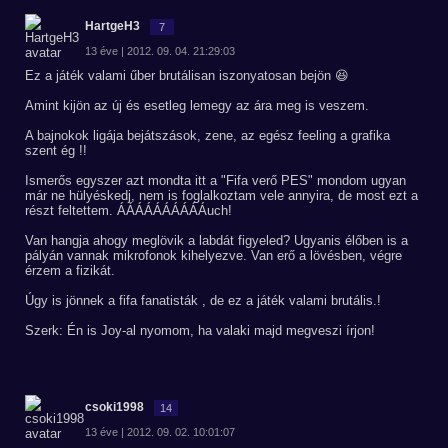
HartgeH3
7
13 éve | 2012. 09. 04. 21:29:03
Ez a játék valami űber brutálisan iszonyatosan bejön 😆
Amint kijön az új és esetleg lemegy az ára meg is veszem.
A bajnokok ligája bejátszások, zene, az egész feeling a grafika
szent ég !!
Ismerős egyszer azt mondta itt a "Fifa verő PES" mondom ugyan
már ne hülyéskedj, nem is foglalkoztam vele annyira, de most ezt a
részt feltettem. ÁÁÁÁÁÁÁÁÁÁuch!
Van hangja ahogy meglövik a labdát figyeled? Ugyanis élőben is a
pályán vannak mikrofonok kihelyezve. Van erő a lövésben, végre
érzem a fizikát.
Úgy is jönnek a fifa fanatisták , de ez a játék valami brutális.!
Szerk: Én is Joy-al nyomom, ha valaki majd megveszi írjon!
csoki1998
14
13 éve | 2012. 09. 02. 10:01:07