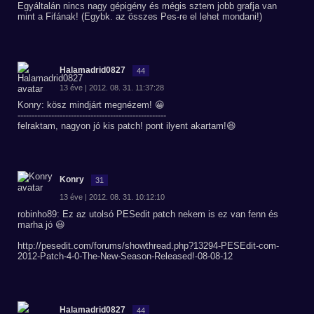
Egyáltalán nincs nagy gépigény és mégis sztem jobb grafja van
mint a Fifának! (Egybk. az összes Pes-re el lehet mondani!)
Halamadrid0827
44
13 éve | 2012. 08. 31. 11:37:28
Konry: kösz mindjárt megnézem! 😀
-----------------------------------------------------
felraktam, nagyon jó kis patch! pont ilyent akartam!😆
Konry
31
13 éve | 2012. 08. 31. 10:12:10
robinho89: Ez az utolsó PESedit patch nekem is ez van fenn és
marha jó 😃
http://pesedit.com/forums/showthread.php?13294-PESEdit-com-
2012-Patch-4-0-The-New-Season-Released!-08-08-12
Halamadrid0827
44