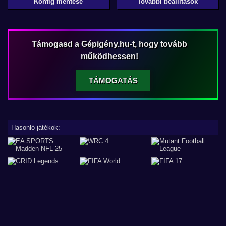
Konfig mentése
További beállítások
Támogasd a Gépigény.hu-t, hogy tovább
működhessen!
TÁMOGATÁS
Hasonló játékok: