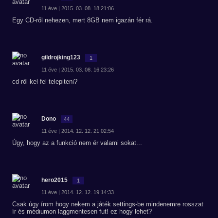
11 éve | 2015. 03. 08. 18:21:06
Egy CD-ről nehezen, mert 8GB nem igazán fér rá.
gildrojking123
1
11 éve | 2015. 03. 08. 16:23:26
cd-ről kel fel telepiteni?
Dono
44
11 éve | 2014. 12. 12. 21:02:54
Úgy, hogy az a funkció nem ér valami sokat...
hero2015
1
11 éve | 2014. 12. 12. 19:14:33
Csak úgy írom hogy nekem a játék settings-be mindenemre rosszat
ír és médiumon laggmentesen fut! ez hogy lehet?