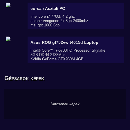
corsair
Asztali PC
intel core i7 7700k 4.2 ghz
corsair vengance 2x 8gb 2400mhz
msi gtx 1060 6gb
Asus ROG gl752vw t4015d
Laptop
Intel® Core™ i7-6700HQ Processor Skylake
8GB DDR4 2133Mhz
nVidia GeForce GTX960M 4GB
Gépsarok képek
Nincsenek képek