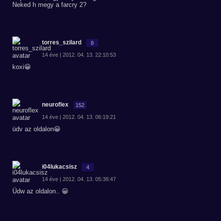
Neked h megy a farcry 2?
torres_szilard
8
14 éve | 2012. 04. 13. 22:10:53
koxi😀
neuroflex
152
14 éve | 2012. 04. 13. 06:19:21
üdv az oldalon😀
i04lukacsisz
4
14 éve | 2012. 04. 13. 05:38:47
Üdw az oldalon.. 😀