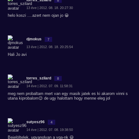
torres_szilard
8
13 éve | 2012. 08. 18. 20:27:30
helo koszi ....azert nem ojan jo 😀
djmokus
7
13 éve | 2012. 08. 18. 20:25:54
Hali Jo avi
torres_szilard
8
14 éve | 2012. 07. 09. 11:58:31
meg nem probaltam mert van egy masik jatek es ki akarom vinni s
utana kiprobalom😉 de ugy halottam hogy menne eleg jol
sutyesz96
4
14 éve | 2012. 07. 08. 19:38:50
Bejelöltelek, ugyanolyan a vga-nk 😃