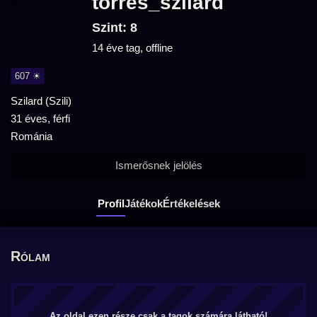
torres_szilard
Szint: 8
14 éve tag, offline
607 ☀
Szilard (Szili)
31 éves, férfi
Románia
Ismerősnek jelölés
Profil
Játékok
Értékelések
Rólam
Az oldal ezen része csak a tagok számára látható!