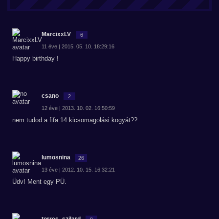
MarcixxLV
6
11 éve | 2015. 05. 10. 18:29:16
Happy birthday !
csano
2
12 éve | 2013. 10. 02. 16:50:59
nem tudod a fifa 14 kicsomagolási kogyát??
lumosnina
26
13 éve | 2012. 10. 15. 16:32:21
Üdv! Ment egy PÜ.