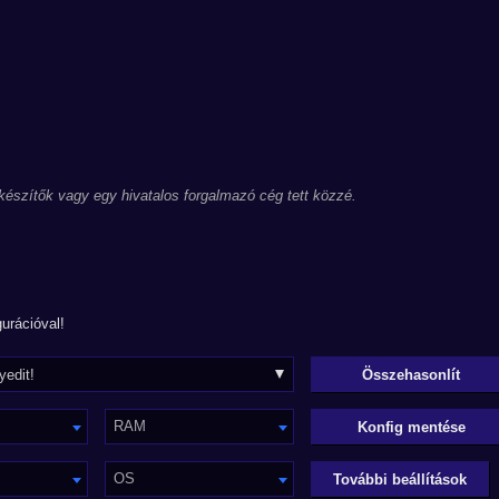
 készítők vagy egy hivatalos forgalmazó cég tett közzé.
urációval!
RAM
Konfig mentése
OS
További beállítások