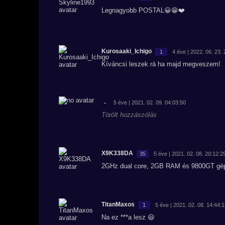
Legnagyobb POSTAL😀😁❤️
Kurosaaki_Ichigo
1
4 éve | 2022. 06. 23.
Kíváncsi leszek rá ha majd megveszem!
-
5 éve | 2021. 02. 09. 04:03:50
Törölt hozzászólás
X9K338DA
35
5 éve | 2021. 02. 08. 20:12:2
2GHz dual core, 2GB RAM és 9800GT gép
TitanMaxos
1
5 éve | 2021. 02. 08. 14:44:
Na ez ***a lesz 😃