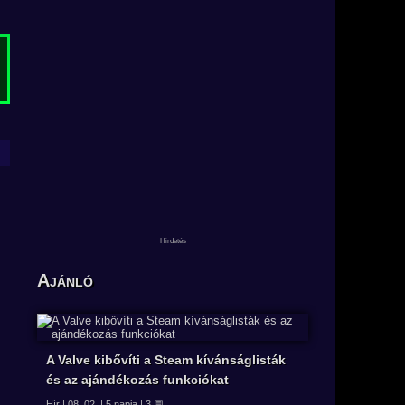
Ajánló
A Valve kibővíti a Steam kívánságlisták
és az ajándékozás funkciókat
Hír | 08. 02. | 5 napja | 3 💬