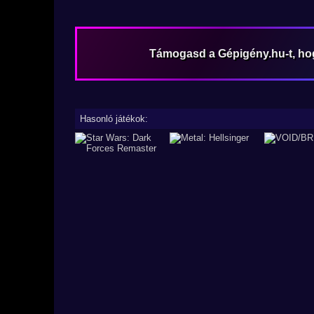
Támogasd a Gépigény.hu-t, h
Hasonló játékok: