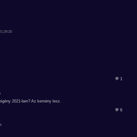
 21:29:20
💬 1
9
igény 2021-ben? Az kemény lesz.
💬 6
14