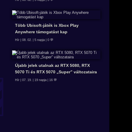
Több Ubisoft-játék is Xbox Play
Anywhere támogatást kap
Hír | 08. 02. | 5 napja | 0 💬
Újabb jelek utalnak az RTX 5080, RTX
5070 Ti és RTX 5070 „Super” változataira
Hír | 07. 19. | 19 napja | 16 💬