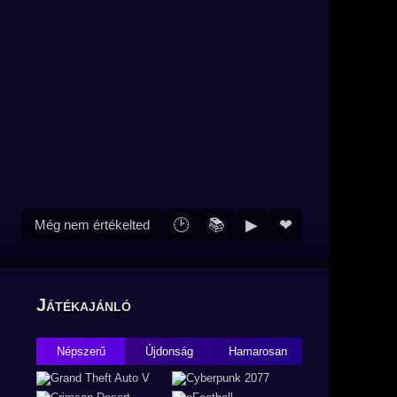
🕑
📚
▶
❤
Még nem értékelted
Játékajánló
Népszerű
Újdonság
Hamarosan