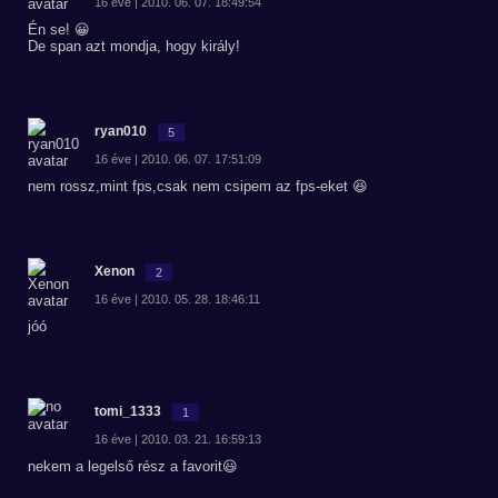
16 éve | 2010. 06. 07. 18:49:54
Én se! 😀
De span azt mondja, hogy király!
ryan010
5
16 éve | 2010. 06. 07. 17:51:09
nem rossz,mint fps,csak nem csipem az fps-eket 😆
Xenon
2
16 éve | 2010. 05. 28. 18:46:11
jóó
tomi_1333
1
16 éve | 2010. 03. 21. 16:59:13
nekem a legelső rész a favorit😃