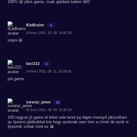
100% 😃 jókis game, csak ajánlani tudom 😃D
iEatBrainz
9
14 éve | 2011. 10. 29. 19:42:26
isteni 😃
baci222
8
14 éve | 2011. 09. 11. 16:29:26
joh game
suranyi_janos
19
15 éve | 2011. 08. 09. 22:35:29
100 nagyon jó game el lehet vele lenni juj régen mennyit játszottam
az ilyesmi játékokkal kár hogy azoknak nem tom a címét de azok is
ilyesmik voltak mint ez 😀