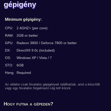
gépigény
Minimum gépigény:
CPU:
2.4GHZ+ (per core)
RAM:
2GB or better
GPU:
Radeon 3800 / Geforce 7800 or better
DX:
DirectX® 9.0c (included)
OS:
Windows XP / Vista / 7
STO:
6GB
Hang:
Required
Az oldalon csak hivatalos gépigények találhatóak, amit a készítők
vagy egy hivatalos forgalmazó cég tett közzé.
Hogy futna a gépeden?