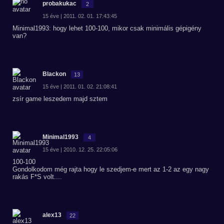
probakukac
2
15 éve | 2011. 02. 01. 17:43:45
Minimal1993: hogy lehet 100-100, mikor csak minimális gépigény
van?
Blackon
13
15 éve | 2011. 01. 02. 21:08:41
zsír game leszedem majd sztem
Minimal1993
4
15 éve | 2010. 12. 25. 22:05:06
100-100
Gondolkodom még rajta hogy le szedjem-e mert az 1-2 az egy nagy
rakás F*S volt....
alex13
22