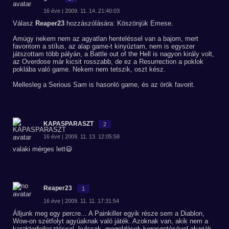
16 éve | 2009. 11. 14. 21:40:03
Válasz
Reaper23
hozzászólására: Köszönjük Emese.
Amúgy nekem nem az agyatlan henteléssel van a bajom, mert
favoritom a stílus, az alap game-t kinyúztam, nem is egyszer
játszottam több pályán, a Battle out of the Hell is nagyon király volt,
az Overdose már kicsit rosszabb, de ez a Resurrection a poklok
poklába való game. Nekem nem tetszik, oszt kész.
Mellesleg a Serious Sam is hasonló game, és az örök favorit.
KAPASPARASZT
2
16 éve | 2009. 11. 13. 12:05:58
valaki mérges lett😃
Reaper23
1
16 éve | 2009. 11. 11. 17:31:54
Álljunk meg egy percre... A Painkiller egyik része sem a Diablon,
Wow-on szétfolyt agyúaknak való játék. Azoknak van, akik nem a
karakterfejlesztéssel, kulcsok, megoldások keresgetésével akarják