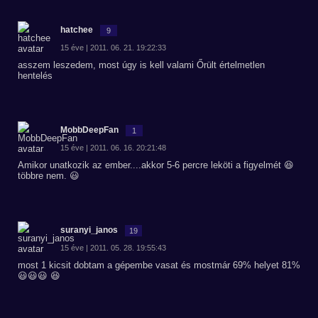
hatchee
9
15 éve | 2011. 06. 21. 19:22:33
asszem leszedem, most úgy is kell valami Őrült értelmetlen
hentelés
MobbDeepFan
1
15 éve | 2011. 06. 16. 20:21:48
Amikor unatkozik az ember....akkor 5-6 percre leköti a figyelmét 😆
többre nem. 😃
suranyi_janos
19
15 éve | 2011. 05. 28. 19:55:43
most 1 kicsit dobtam a gépembe vasat és mostmár 69% helyet 81%
😃😃😃 😆