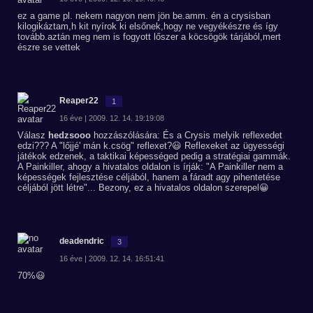
ez a game pl. nekem nagyon nem jön be.amm. én a crysisban
kilogikáztam,h kit nyírok ki elsőnek,hogy ne vegyékészre és így
tovább.aztán meg nem is fogyott lőszer a köcsögök tárjából,mert
észre se vettek
Reaper22
1
16 éve | 2009. 12. 14. 19:19:08
Válasz
hedzsooo
hozzászólására: És a Crysis melyik reflexedet
edzi??? A "lőjjé' mán k.csög" reflexet?😃 Reflexeket az ügyességi
játékok edzenek, a taktikai képességed pedig a stratégiai gammák.
A Painkiller, ahogy a hivatalos oldalon is írják: "A Painkiller nem a
képességek fejlesztése céljából, hanem a fáradt agy pihentetése
céljából jött létre"... Bezony, ez a hivatalos oldalon szerepel😀
deadendric
3
16 éve | 2009. 12. 14. 16:51:41
70%😃