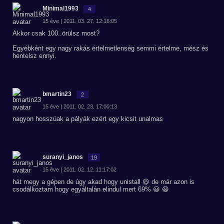
Minimal1993
4
15 éve | 2011. 03. 27. 12:16:05
Akkor csak 100..örülsz most?
Egyébként egy nagy rakás értelmetlenség semmi értelme, mész és
hentelsz ennyi.
bmartin23
2
15 éve | 2011. 02. 23. 17:00:13
nagyon hosszúak a pályák ezért egy kicsit unalmas
suranyi_janos
19
15 éve | 2011. 02. 12. 11:17:02
hát megy a gépen de úgy akad hogy unistall 😃 de már azon is
csodálkoztam hogy egyáltalán elindul mert 69% 😃 😆