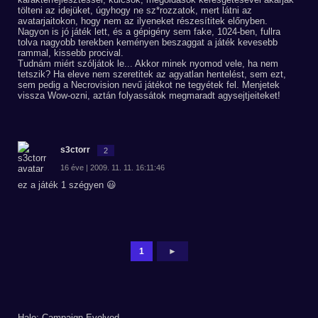
tölteni az idejüket, úgyhogy ne sz*rozzatok, mert látni az
avatarjaitokon, hogy nem az ilyeneket részesítitek előnyben.
Nagyon is jó játék lett, és a gépigény sem fake, 1024-ben, fullra
tolva nagyobb terekben keményen beszaggat a játék kevesebb
rammal, kissebb procival.
Tudnám miért szóljátok le... Akkor minek nyomod vele, ha nem
tetszik? Ha eleve nem szeretitek az agyatlan hentelést, sem ezt,
sem pedig a Necrovision nevű játékot ne tegyétek fel. Menjetek
vissza Wow-ozni, aztán folyassátok megmaradt agysejtjeiteket!
s3ctorr
2
16 éve | 2009. 11. 11. 16:11:46
ez a játék 1 szégyen 😃
1
►
Halo: Campaign Evolved