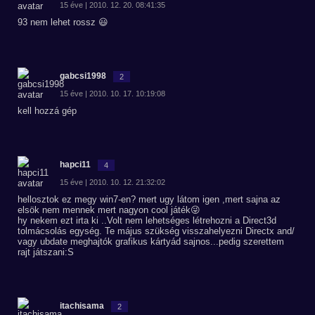
15 éve | 2010. 12. 20. 08:41:35
93 nem lehet rossz 😃
gabcsi1998
2
15 éve | 2010. 10. 17. 10:19:08
kell hozzá gép
hapci11
4
15 éve | 2010. 10. 12. 21:32:02
hellosztok ez megy win7-en? mert ugy látom igen ,mert sajna az
elsök nem mennek mert nagyon cool játék😜
hy nekem ezt irta ki ..Volt nem lehetséges létrehozni a Direct3d
tolmácsolás egység. Te május szükség visszahelyezni Directx and/
vagy ubdate meghajtók grafikus kártyád sajnos...pedig szerettem
rajt játszani:S
itachisama
2