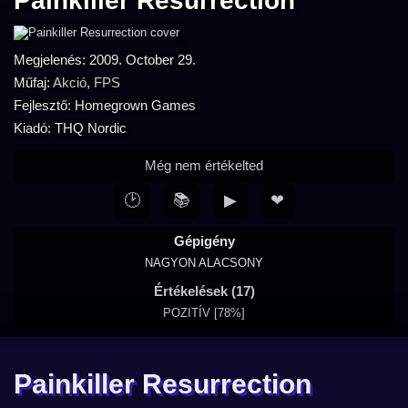
Painkiller Resurrection
Megjelenés: 2009. October 29.
Műfaj:
Akció
,
FPS
Fejlesztő: Homegrown Games
Kiadó: THQ Nordic
Még nem értékelted
🕑
📚
▶
❤
Gépigény
NAGYON ALACSONY
Értékelések (17)
POZITÍV [78%]
Painkiller Resurrection