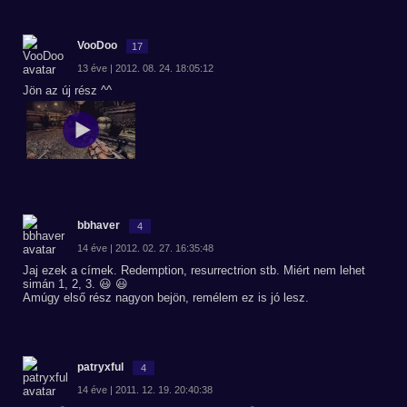
VooDoo
17
13 éve | 2012. 08. 24. 18:05:12
Jön az új rész ^^
bbhaver
4
14 éve | 2012. 02. 27. 16:35:48
Jaj ezek a címek. Redemption, resurrectrion stb. Miért nem lehet
simán 1, 2, 3. 😃 😃
Amúgy első rész nagyon bejön, remélem ez is jó lesz.
patryxful
4
14 éve | 2011. 12. 19. 20:40:38