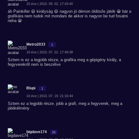
15 éve | 2010. 09. 02. 17:43:40
áh Painkiller 😃 királyság 😃 nagyon jó démon öldösős játék 😀 bár a
grafikára nem tudok mit mondani de akkor is nagyon be tud fosatni
néha 😀
Metro2033
1
16 éve | 2010. 07. 22. 17:49:38
Sztem is ez a legjobb része, a grafika meg a gépigény király, a
fegyverekről nem is beszélve
Blupi
1
16 éve | 2010. 07. 19. 21:16:44
Sztem ez a legjobb része. jobb a grafi, meg a fegyverek, meg a
játékélmény
bigdave174
26