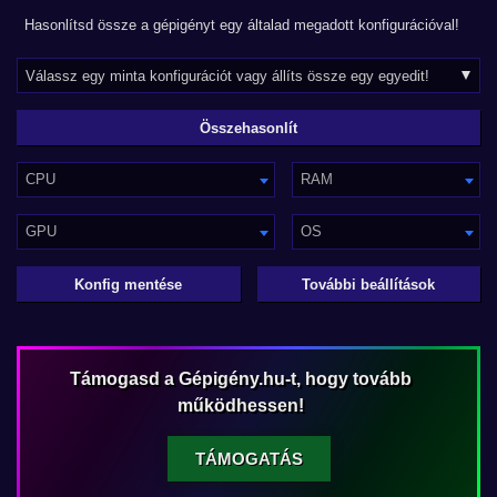
Hasonlítsd össze a gépigényt egy általad megadott konfigurációval!
CPU
RAM
GPU
OS
Konfig mentése
További beállítások
Támogasd a Gépigény.hu-t, hogy tovább
működhessen!
TÁMOGATÁS