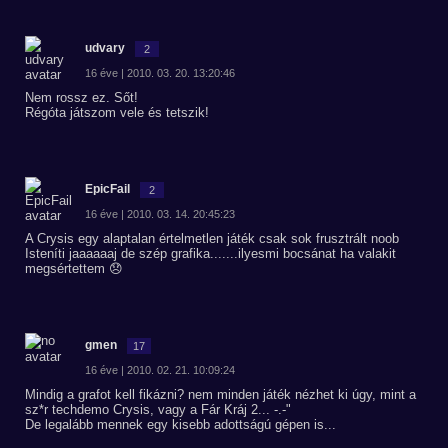
udvary
2
16 éve | 2010. 03. 20. 13:20:46
Nem rossz ez. Sőt!
Régóta játszom vele és tetszik!
EpicFail
2
16 éve | 2010. 03. 14. 20:45:23
A Crysis egy alaptalan értelmetlen játék csak sok frusztrált noob
Isteníti jaaaaaaj de szép grafika.......ilyesmi bocsánat ha valakit
megsértettem 😞
gmen
17
16 éve | 2010. 02. 21. 10:09:24
Mindig a grafot kell fikázni? nem minden játék nézhet ki úgy, mint a
sz*r techdemo Crysis, vagy a Fár Kráj 2... -.-"
De legalább mennek egy kisebb adottságú gépen is...