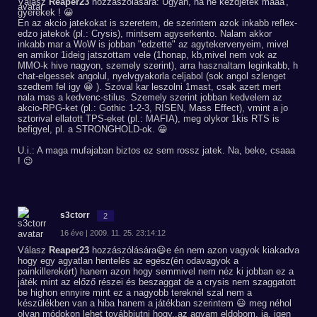
Válasz
Reaper23
hozzászólására: Ugyan, na ne kezdjetek maaa',
gyerekek ! 😀
En az akcio jatekokat is szeretem, de szerintem azok inkabb reflex-
edzo jatekok (pl.: Crysis), mintsem agyserkento. Nalam akkor
inkabb mar a WoW is jobban "edzette" az agytekervenyeim, mivel
en amikor 1ideig jatszottam vele (1honap, kb,mivel nem vok az
MMO-k hive nagyon, szemely szerint), arra hasznaltam leginkabb, h
chat-elgessek angolul, nyelvgyakorla celjabol (sok angol szlenget
szedtem fel igy 😀 ). Szoval kar leszolni 1mast, csak azert mert
nala mas a kedvenc-stilus. Szemely szerint jobban kedvelem az
akcio-RPG-ket (pl.: Gothic 1-2-3, RISEN, Mass Effect), vmint a jo
sztorival ellatott TPS-eket (pl.: MAFIA), meg olykor 1kis RTS is
befigyel, pl. a STRONGHOLD-ok. 😀
U.i.: A maga mufajaban biztos ez sem rossz jatek. Na, beke, csaaa
! 😉
s3ctorr
2
16 éve | 2009. 11. 25. 23:14:12
Válasz
Reaper23
hozzászólására😃e én nem azon vagyok kiakadva
hogy egy agyatlan hentelés az egész(én odavagyok a
painkillerekért) hanem azon hogy semmivel nem néz ki jobban ez a
játék mint az előző részei és beszaggat de a crysis nem szaggatott
be highon ennyire mint ez a nagyobb tereknél szal nem a
készülékben van a hiba hanem a játékban szerintem 😃 meg néhol
olyan módokon lehet továbbjutni hogy..az agyam eldobom. ja, igen