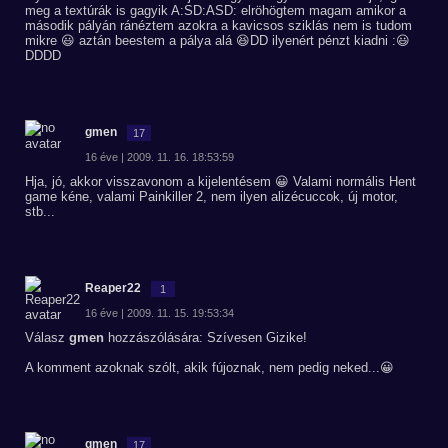
meg a textúrák is gagyik A:SD:ASD: elröhögtem magam amikor a
második pályán ránéztem azokra a kavicsos sziklás nem is tudom
mikre 😃 aztán beestem a pálya alá 😆DD ilyenért pénzt kiadni :😃
DDDD
gmen
17
16 éve | 2009. 11. 16. 18:53:59
Hja, jó, akkor visszavonom a kijelentésem 😀 Valami normális Hent
game kéne, valami Painkiller 2, nem ilyen alizécuccok, új motor,
stb...
Reaper22
1
16 éve | 2009. 11. 15. 19:53:34
Válasz
gmen
hozzászólására: Szívesen Gizike!
A komment azoknak szólt, akik fújoznak, nem pedig neked...😀
gmen
17