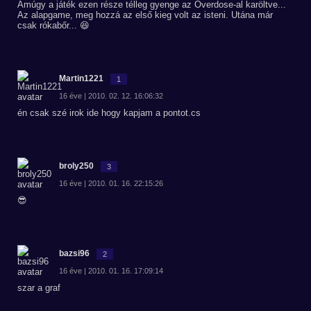
Amúgy a játék ezen része télleg gyenge az Overdose-al karöltve...
Az alapgame, meg hozzá az első kieg volt az isteni. Utána már
csak rókabőr... 😆
Martin1221
1
16 éve | 2010. 02. 12. 16:06:32
én csak szé irok ide hogy kapjam a pontot.cs
broly250
3
16 éve | 2010. 01. 16. 22:15:26
😎
bazsi96
2
16 éve | 2010. 01. 16. 17:09:14
szar a graf