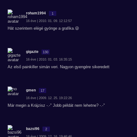
roham1994
1
16 éve | 2010. 01. 09. 12:12:57
Hát szerintem elégé gyönge a grafika.😜
gigazte
130
16 éve | 2010. 01. 03. 16:35:15
Az első painkiller simán veri. Nagyon gyengére sikeredett
gmen
17
16 éve | 2009. 12. 25. 19:22:26
Már megin a Krájzisz -.-" Jobb példát nem lehetne? -.-"
bazsi96
2
16 éve | 2009. 12. 16. 19:46:46