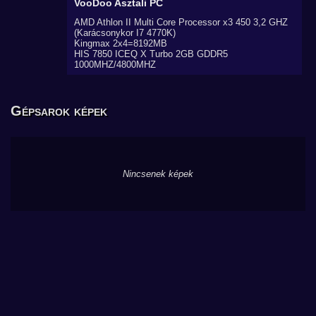
VooDoo
Asztali PC
AMD Athlon II Multi Core Processor x3 450 3,2 GHZ
(Karácsonykor I7 4770K)
Kingmax 2x4=8192MB
HIS 7850 ICEQ X Turbo 2GB GDDR5
1000MHZ/4800MHZ
Gépsarok képek
Nincsenek képek