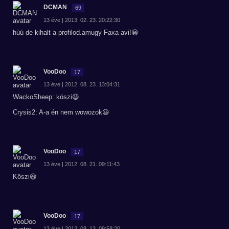
DCMAN
69
13 éve | 2013. 02. 23. 20:22:30
húú de kihalt a profilod.amugy Faxa avi!😀
VooDoo
17
13 éve | 2012. 08. 23. 13:04:31
WackoSheep: köszi😃
Crysis2: A-a én nem wowozok😃
VooDoo
17
13 éve | 2012. 08. 21. 09:11:43
Köszi😃
VooDoo
17
13 éve | 2012. 08. 13. 09:58:20