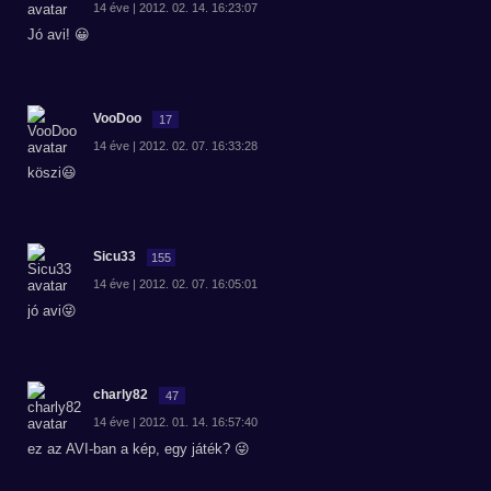
14 éve | 2012. 02. 14. 16:23:07
Jó avi! 😀
VooDoo
17
14 éve | 2012. 02. 07. 16:33:28
köszi😃
Sicu33
155
14 éve | 2012. 02. 07. 16:05:01
jó avi😜
charly82
47
14 éve | 2012. 01. 14. 16:57:40
ez az AVI-ban a kép, egy játék? 😜