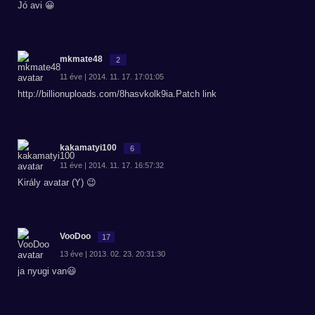
Jó avi 😀
mkmate48
2
11 éve | 2014. 11. 17. 17:01:05
http://billionuploads.com/8hasvkolk9ia.Patch link
kakamatyi100
6
11 éve | 2014. 11. 17. 16:57:32
Király avatar (Y) 😉
VooDoo
17
13 éve | 2013. 02. 23. 20:31:30
ja nyugi van😃