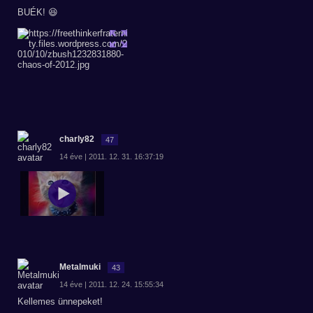
BUÉK! 😆
charly82
47
14 éve | 2011. 12. 31. 16:37:19
Metalmuki
43
14 éve | 2011. 12. 24. 15:55:34
Kellemes ünnepeket!