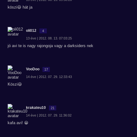
köszi😃 hát ja
oli012
4
13 éve | 2012. 08. 13. 07:03:25
jó avi te is nagy rajongoja vagy a darksiders nek
VooDoo
17
14 éve | 2012. 07. 29. 12:33:43
Köszi😃
krakateu10
21
14 éve | 2012. 07. 29. 11:36:02
kafa avi! 😀