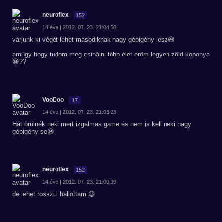
neuroflex
152
14 éve | 2012. 07. 23. 21:04:58
várjunk ki végét lehet másodiknak nagy gépigény lesz😃
amúgy hogy tudom meg csinálni több élet erőm legyen zöld koponya
😀??
VooDoo
17
14 éve | 2012. 07. 23. 21:03:23
Hát örülnék neki mert izgalmas game és nem is kell neki nagy
gépigény se😃
neuroflex
152
14 éve | 2012. 07. 23. 21:00:09
de lehet rosszul hallottam 😃