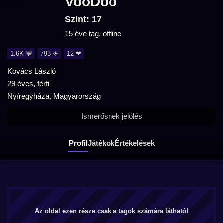
VooDoo
Szint: 17
15 éve tag, offline
1.6K 💬
793 ☀
12 ❤
Kovács László
29 éves, férfi
Nyíregyháza, Magyarország
Ismerősnek jelölés
Profil
Játékok
Értékelések
Az oldal ezen része csak a tagok számára látható!