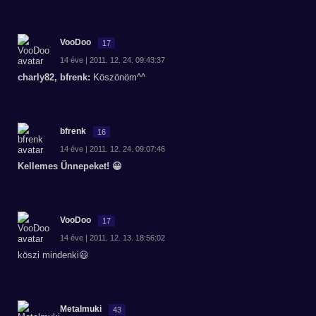
VooDoo
17
14 éve | 2011. 12. 24. 09:43:37
charly82, bfrenk:
Köszönöm^^
bfrenk
16
14 éve | 2011. 12. 24. 09:07:46
Kellemes Ünnepeket! 😀
VooDoo
17
14 éve | 2011. 12. 13. 18:56:02
köszi mindenki😃
Metalmuki
43