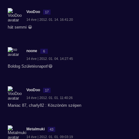
VooDoo
17
14 éve | 2012. 01. 14. 16:41:20
hát semmi 😀
noone
6
14 éve | 2012. 01. 04. 14:27:45
Boldog Születésnapot!😆
VooDoo
17
14 éve | 2012. 01. 01. 11:40:26
Maniac 87, charly82 : Köszönöm szépen
Metalmuki
43
14 éve | 2012. 01. 01. 09:03:19