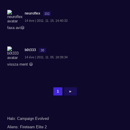
neuroflex
152
14 éve | 2011. 11. 15. 14:40:32
faxa avi😃
b0t333
38
14 éve | 2011. 11. 05. 18:39:34
vissza ment 😃
1
►
Halo: Campaign Evolved
Aliens: Fireteam Elite 2