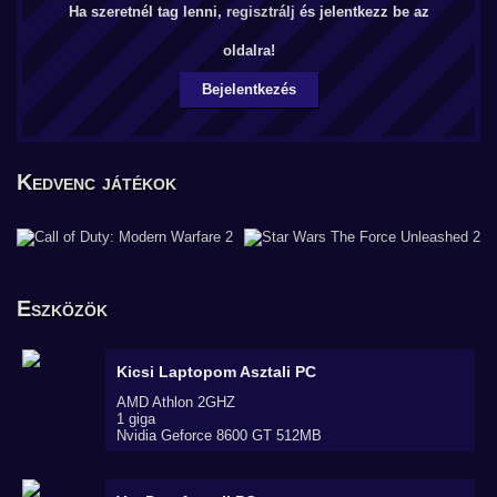
Ha szeretnél tag lenni,
regisztrálj
és jelentkezz be az
oldalra!
Bejelentkezés
Kedvenc játékok
Eszközök
Kicsi Laptopom
Asztali PC
AMD Athlon 2GHZ
1 giga
Nvidia Geforce 8600 GT 512MB