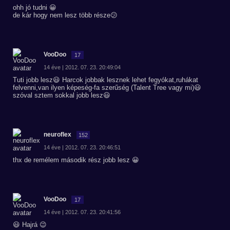
ohh jó tudni 😀
de kár hogy nem lesz több része😕
VooDoo
17
14 éve | 2012. 07. 23. 20:49:04
Tuti jobb lesz😃 Harcok jobbak lesznek lehet fegyókat,ruhákat
felvenni,van ilyen képeség-fa szerűség (Talent Tree vagy mi)😃
szóval sztem sokkal jobb lesz😃
neuroflex
152
14 éve | 2012. 07. 23. 20:46:51
thx de remélem második rész jobb lesz 😀
VooDoo
17
14 éve | 2012. 07. 23. 20:41:56
😃 Hajrá 😉