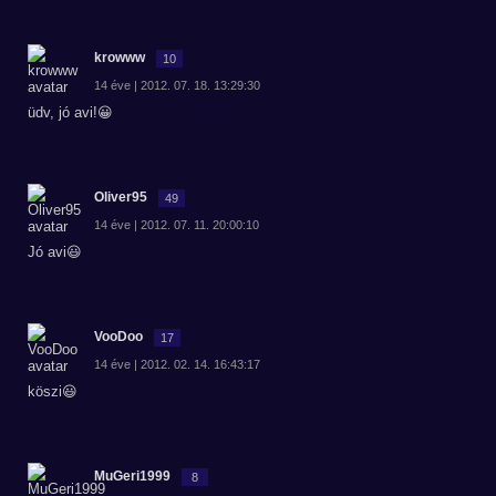
krowww
10
14 éve | 2012. 07. 18. 13:29:30
üdv, jó avi!😀
Oliver95
49
14 éve | 2012. 07. 11. 20:00:10
Jó avi😃
VooDoo
17
14 éve | 2012. 02. 14. 16:43:17
köszi😃
MuGeri1999
8