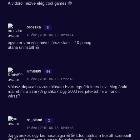
A vidórol nézve elég cool games 😃
oroszka
8
16 éve | 2010. 06. 13. 18:30:14
egyszer vmi iylesmivel játszottam... 10 percig
utána uninstall 😃
Kmisi99
64
16 éve | 2010. 06. 13. 17:22:43
Válasz
dejazz
hozzászólására:Ez is egy értelmes hsz. Meg áruld
már el mi a szar? A grafika? Egy 2000 res játéktól mi a francit
vársz?
ro_oland
2
16 éve | 2010. 06. 13. 16:49:46
Jaj gyerekek egy kis nosztalgia 😃😃 Első játékaim között szerepelt