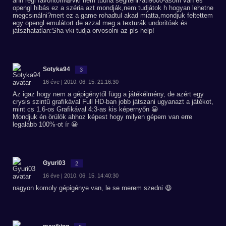
áhh régi favoritom😃vki nem tudna segiteni?ati9600-asom van és
opengl hibás ez a széria azt mondják,nem tudjátok h hogyan lehetne
megcsinálni?mert ez a game rohadtul akad miatta,mondjuk feltettem
egy opengl emulátort de azzal meg a texturák undoritóak és
játszhatatlan:Sha vki tudja orvosolni az pls help!
Sotyka94
3
16 éve | 2010. 06. 15. 21:16:30
Az igaz hogy nem a gépigénytől függ a játékélmény, de azért egy
crysis szintű grafikával Full HD-ban jobb játszani ugyanazt a játékot,
mint cs 1.6-os Grafikával 4:3-as kis képernyőn 😀
Mondjuk én örülök ahhoz képest hogy milyen gépem van erre
legalább 100%-ot ír 😀
Gyuri03
2
16 éve | 2010. 06. 15. 14:40:30
nagyon komoly gépigénye van, le se merem szedni 😆