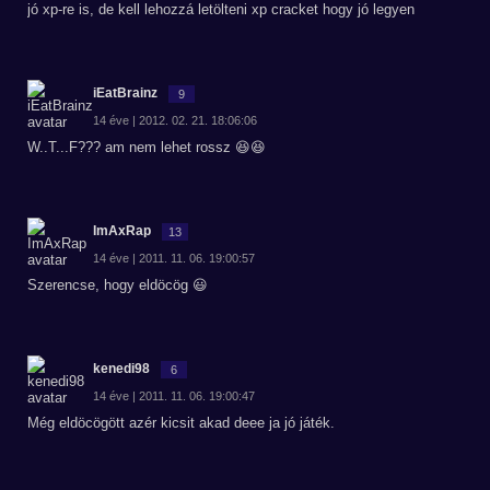
jó xp-re is, de kell lehozzá letölteni xp cracket hogy jó legyen
iEatBrainz
9
14 éve | 2012. 02. 21. 18:06:06
W..T...F??? am nem lehet rossz 😆😆
ImAxRap
13
14 éve | 2011. 11. 06. 19:00:57
Szerencse, hogy eldöcög 😃
kenedi98
6
14 éve | 2011. 11. 06. 19:00:47
Még eldöcögött azér kicsit akad deee ja jó játék.