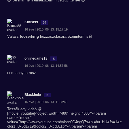
😃 De már nem emlékszem h végigvittem-e 😆
Kmisi99
64
16 éve | 2010. 06. 13. 15:17:19
Válasz
looserking
hozzászólására:Szerintem is😆
onlinegame18
5
16 éve | 2010. 06. 13. 14:57:56
nem annyira rosz
Blackhole
3
16 éve | 2010. 06. 13. 11:58:46
Tessék egy videó 😀
[movie=youtube]<object width="480" height="385"><param
name="movie"
value="http://www.youtube.com/v/hen0G4ngQ7s&hl=hu_HU&fs=1&c
olor1=0x5d1719&color2=0xcd311b"></param><param