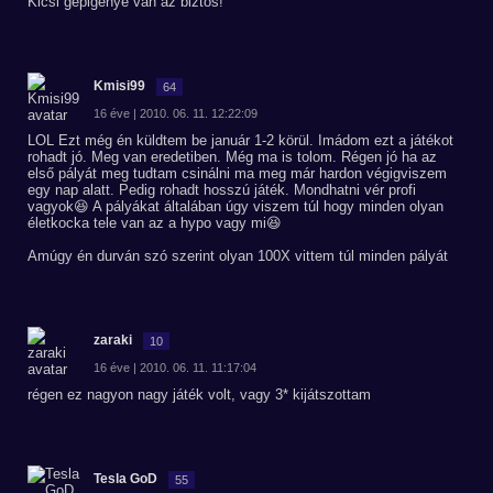
Kicsi gépigénye van az biztos!
Kmisi99
64
16 éve | 2010. 06. 11. 12:22:09
LOL Ezt még én küldtem be január 1-2 körül. Imádom ezt a játékot
rohadt jó. Meg van eredetiben. Még ma is tolom. Régen jó ha az
első pályát meg tudtam csinálni ma meg már hardon végigviszem
egy nap alatt. Pedig rohadt hosszú játék. Mondhatni vér profi
vagyok😆 A pályákat általában úgy viszem túl hogy minden olyan
életkocka tele van az a hypo vagy mi😆
Amúgy én durván szó szerint olyan 100X vittem túl minden pályát
zaraki
10
16 éve | 2010. 06. 11. 11:17:04
régen ez nagyon nagy játék volt, vagy 3* kijátszottam
Tesla GoD
55