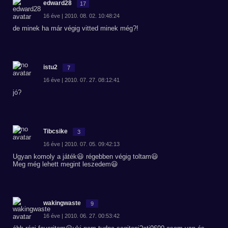
edward28
17
16 éve | 2010. 08. 02. 10:48:24
de minek ha már végig vitted minek még?!
istu2
7
16 éve | 2010. 07. 27. 08:12:41
jó?
Tibcsike
3
16 éve | 2010. 07. 05. 09:42:13
Ugyan komoly a játék😃 régebben végig toltam😃
Meg még lehett megint leszedem😃
wakingwaste
9
16 éve | 2010. 06. 27. 00:53:42