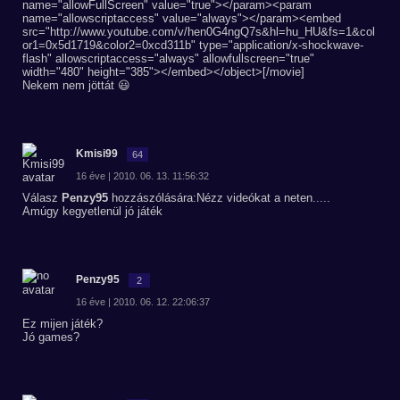
name="allowFullScreen" value="true"></param><param
name="allowscriptaccess" value="always"></param><embed
src="http://www.youtube.com/v/hen0G4ngQ7s&hl=hu_HU&fs=1&col
or1=0x5d1719&color2=0xcd311b" type="application/x-shockwave-
flash" allowscriptaccess="always" allowfullscreen="true"
width="480" height="385"></embed></object>[/movie]
Nekem nem jöttát 😃
Kmisi99
64
16 éve | 2010. 06. 13. 11:56:32
Válasz
Penzy95
hozzászólására:Nézz videókat a neten.....
Amúgy kegyetlenül jó játék
Penzy95
2
16 éve | 2010. 06. 12. 22:06:37
Ez mijen játék?
Jó games?