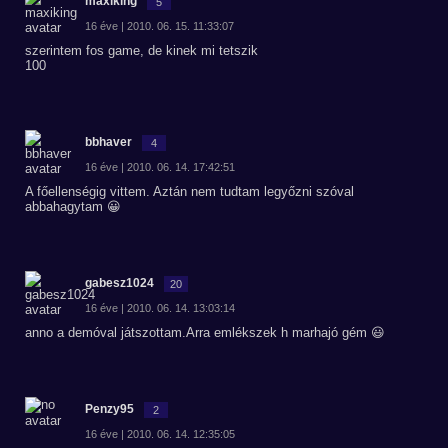
maxiking
5
16 éve | 2010. 06. 15. 11:33:07
szerintem fos game, de kinek mi tetszik
100
bbhaver
4
16 éve | 2010. 06. 14. 17:42:51
A főellenségig vittem. Aztán nem tudtam legyőzni szóval
abbahagytam 😀
gabesz1024
20
16 éve | 2010. 06. 14. 13:03:14
anno a demóval játszottam.Arra emlékszek h marhajó gém 😃
Penzy95
2
16 éve | 2010. 06. 14. 12:35:05