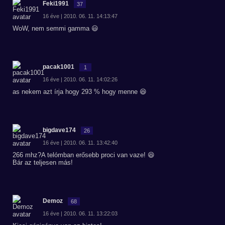
Feki1991
37
16 éve | 2010. 06. 11. 14:13:47
WoW, nem semmi gamma 😃
pacak1001
1
16 éve | 2010. 06. 11. 14:02:26
as nekem azt írja hogy 293 % hogy menne 😆
bigdave174
26
16 éve | 2010. 06. 11. 13:42:40
266 mhz?A telómban erősebb proci van vaze! 😆
Bár az teljesen más!
Demoz
68
16 éve | 2010. 06. 11. 13:22:03