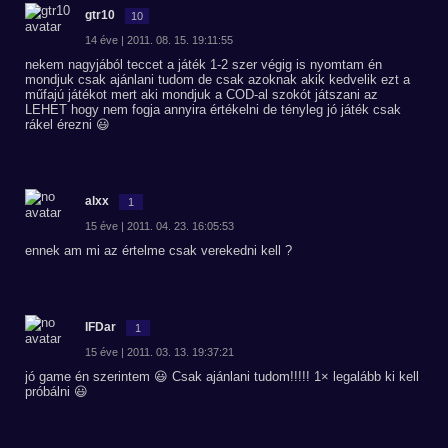
gtr10
10
14 éve | 2011. 08. 15. 19:11:55
nekem nagyjából teccet a játék 1-2 szer végig is nyomtam én
mondjuk csak ajánlani tudom de csak azoknak akik kedvelik ezt a
műfajú játékot mert aki mondjuk a COD-al szokót játszani az
LEHET hogy nem fogja annyira értékelni de tényleg jó játék csak
rákel érezni 😃
alxx
1
15 éve | 2011. 04. 23. 16:05:53
ennek am mi az értelme csak verekedni kell ?
IFDar
1
15 éve | 2011. 03. 13. 19:37:21
jó game én szerintem 😃 Csak ajánlani tudom!!!!! 1× legalább ki kell
próbálni 😃