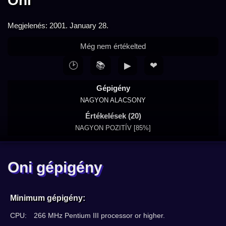
Oni
Megjelenés: 2001. January 28.
Még nem értékelted
🕑
📚
▶
❤
Gépigény
NAGYON ALACSONY
Értékelések (20)
NAGYON POZITÍV [85%]
Oni gépigény
Minimum gépigény:
CPU:
266 MHz Pentium III processor or higher.