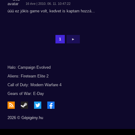
16 éve | 2010. 06. 11. 10:47:22
úúú ez jókis game volt, kedvet is kaptam hozzá...
1
►
Halo: Campaign Evolved
Aliens: Fireteam Elite 2
Call of Duty: Modern Warfare 4
Gears of War: E-Day
2026 © Gépigény.hu