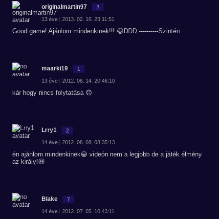
originalmartin97
2
13 éve | 2013. 02. 16. 23:11:51
Good game! Ajánlom mindenkinek!!! 😃DDD ----------Szintén
maarki19
1
13 éve | 2012. 08. 14. 20:46:10
kár hogy nincs folytatása 😞
Lrry1
2
14 éve | 2012. 08. 08. 08:35:13
én ajánlom mindenkinek😀 videón nem a legjobb de a játék élmény
az király!😃
Blake
7
14 éve | 2012. 07. 05. 10:43:11