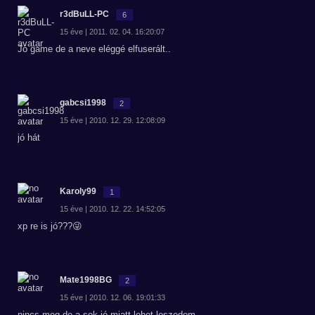
r3dBuLL-PC
6
15 éve | 2011. 02. 04. 16:20:07
Jó game de a neve eléggé elfuserált..
gabcsi1998
2
15 éve | 2010. 12. 29. 12:08:09
jó hát
Karoly99
1
15 éve | 2010. 12. 22. 14:52:05
xp re is jó???😜
Mate1998BG
2
15 éve | 2010. 12. 06. 19:01:33
nincs meg de a sok jó miatt lehet leszedem