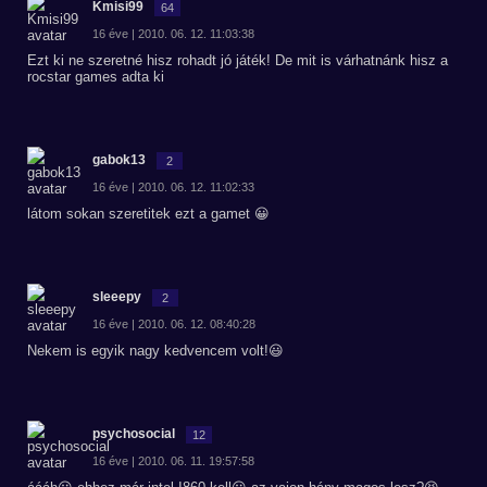
Kmisi99
64
16 éve | 2010. 06. 12. 11:03:38
Ezt ki ne szeretné hisz rohadt jó játék! De mit is várhatnánk hisz a
rocstar games adta ki
gabok13
2
16 éve | 2010. 06. 12. 11:02:33
látom sokan szeretitek ezt a gamet 😀
sleeepy
2
16 éve | 2010. 06. 12. 08:40:28
Nekem is egyik nagy kedvencem volt!😃
psychosocial
12
16 éve | 2010. 06. 11. 19:57:58