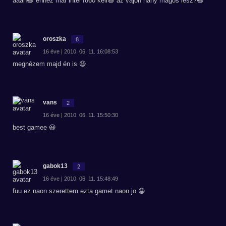
áááh😃 ehhez már intel I860 kell😃 az vajon hány magos lesz?😆
oroszka
8
16 éve | 2010. 06. 11. 16:08:53
megnézem majd én is 😃
vans
2
16 éve | 2010. 06. 11. 15:50:30
best gamee 😃
gabok13
2
16 éve | 2010. 06. 11. 15:48:49
fuu ez naon szerettem ezta gamet naon jo 😀