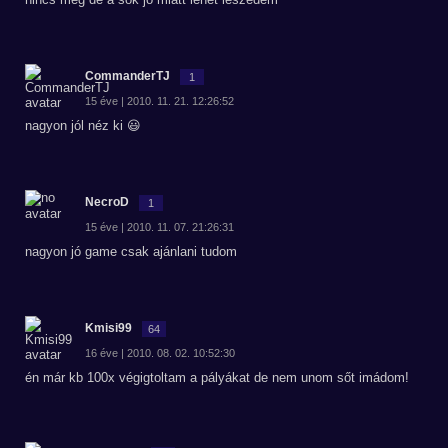
CommanderTJ
1
15 éve | 2010. 11. 21. 12:26:52
nagyon jól néz ki 😃
NecroD
1
15 éve | 2010. 11. 07. 21:26:31
nagyon jó game csak ajánlani tudom
Kmisi99
64
16 éve | 2010. 08. 02. 10:52:30
én már kb 100x végigtoltam a pályákat de nem unom sőt imádom!