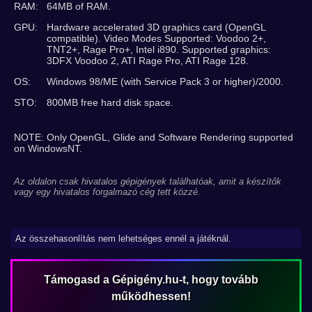
RAM:
64MB of RAM.
GPU:
Hardware accelerated 3D graphics card (OpenGL
compatible). Video Modes Supported: Voodoo 2+,
TNT2+, Rage Pro+, Intel i890. Supported graphics:
3DFX Voodoo 2, ATI Rage Pro, ATI Rage 128.
OS:
Windows 98/ME (with Service Pack 3 or higher)/2000.
STO:
800MB free hard disk space.
NOTE: Only OpenGL, Glide and Software Rendering supported
on WindowsNT.
Az oldalon csak hivatalos gépigények találhatóak, amit a készítők
vagy egy hivatalos forgalmazó cég tett közzé.
Az összehasonlítás nem lehetséges ennél a játéknál.
Támogasd a Gépigény.hu-t, hogy tovább
működhessen!