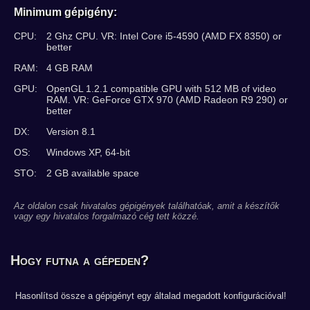
Minimum gépigény:
CPU:
2 Ghz CPU. VR: Intel Core i5-4590 (AMD FX 8350) or
better
RAM:
4 GB RAM
GPU:
OpenGL 1.2.1 compatible GPU with 512 MB of video
RAM. VR: GeForce GTX 970 (AMD Radeon R9 290) or
better
DX:
Version 8.1
OS:
Windows XP, 64-bit
STO:
2 GB available space
Az oldalon csak hivatalos gépigények találhatóak, amit a készítők
vagy egy hivatalos forgalmazó cég tett közzé.
Hogy futna a gépeden?
Hasonlítsd össze a gépigényt egy általad megadott konfigurációval!