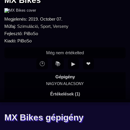
MX Bikes
Megjelenés: 2019. October 07.
Műfaj:
Szimuláció
,
Sport
,
Verseny
Fejlesztő: PiBoSo
Kiadó: PiBoSo
Még nem értékelted
🕑
📚
▶
❤
Gépigény
NAGYON ALACSONY
Értékelések (1)
MX Bikes gépigény