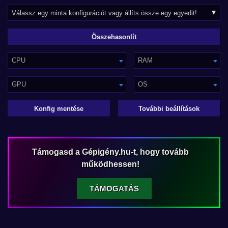
CPU
RAM
GPU
OS
Konfig mentése
További beállítások
Támogasd a Gépigény.hu-t, hogy tovább
működhessen!
TÁMOGATÁS