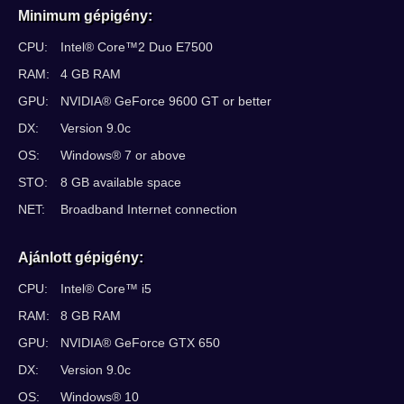
Minimum gépigény:
CPU:
Intel® Core™2 Duo E7500
RAM:
4 GB RAM
GPU:
NVIDIA® GeForce 9600 GT or better
DX:
Version 9.0c
OS:
Windows® 7 or above
STO:
8 GB available space
NET:
Broadband Internet connection
Ajánlott gépigény:
CPU:
Intel® Core™ i5
RAM:
8 GB RAM
GPU:
NVIDIA® GeForce GTX 650
DX:
Version 9.0c
OS:
Windows® 10