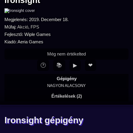
Ironsight
Megjelenés: 2019. December 18.
Műfaj:
Akció
,
FPS
Fejlesztő: Wiple Games
Kiadó: Aeria Games
Még nem értékelted
🕑
📚
▶
❤
Gépigény
NAGYON ALACSONY
Értékelések (2)
Ironsight gépigény