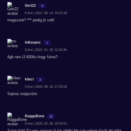
Geri22
5
5 éve | 2021. 06. 14. 19:22:18
megszünt? *** pedig jó volt!
lolkaopsz
1
5 éve | 2021. 01. 20. 11:32:36
4gb ram i3 6006u hogy futna?
kilaci
3
5 éve | 2020. 08. 18. 17:32:53
Sajnos megszűnt.
RaggaBone
11
6 éve | 2020. 02. 06. 20:03:01
Sziasztok! Ez egy nagyon jó kis játék! Ha van rajtam kívül aki tolja