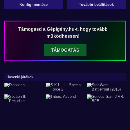
Konfig mentése
További beállítások
Támogasd a Gépigény.hu-t, hogy tovább
működhessen!
TÁMOGATÁS
Hasonló játékok: