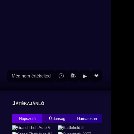
🕑
📚
▶
❤
Még nem értékelted
Játékajánló
Népszerű
Újdonság
Hamarosan