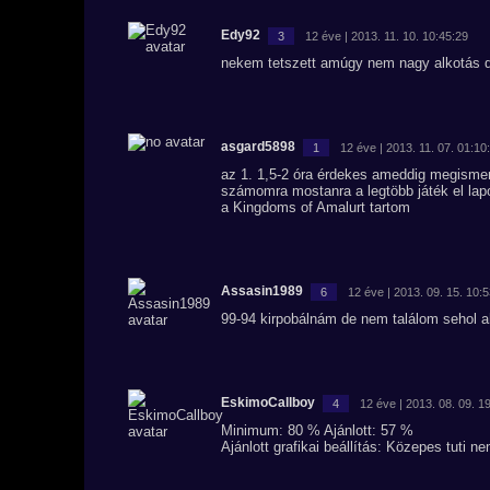
Edy92
3
12 éve | 2013. 11. 10. 10:45:29
nekem tetszett amúgy nem nagy alkotás d
asgard5898
1
12 éve | 2013. 11. 07. 01:10
az 1. 1,5-2 óra érdekes ameddig megisme
számomra mostanra a legtöbb játék el lap
a Kingdoms of Amalurt tartom
Assasin1989
6
12 éve | 2013. 09. 15. 10:
99-94 kirpobálnám de nem találom sehol ah
EskimoCallboy
4
12 éve | 2013. 08. 09. 1
Minimum: 80 % Ajánlott: 57 %
Ajánlott grafikai beállítás: Közepes tuti 