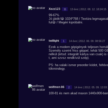
Xezz123
11
13 éve | 2012. 08. 12. 18:24:15
99-67%
Jó játék!😀 1024*768 / Textúra legmagasa
fut😃 / Megéri kipróbálni.
twillight
1
14 éve | 2012. 06. 09. 08:56:27
Ezek a modern gépigények teljesen hom
Személy szerint friss géppel, tehát 500 G
nélkül (értsd: integrált kártya van csak) 
t, ami szvsz rendkívül szép).
PS: ha valaki ismer preorder kódot, felté
tökmindegy.
wolfmen 86
2
14 éve | 2012. 05. 09. 12:03
100-81 és nem akad maxon 1440x900-ban 