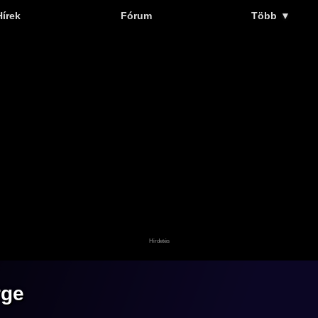
Hírek
Fórum
Több
▼
rge