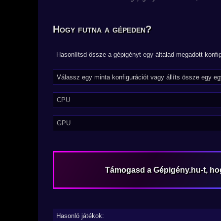
Hogy futna a gépeden?
Hasonlítsd össze a gépigényt egy általad megadott konfig
CPU
GPU
Támogasd a Gépigény.hu-t, h
Hasonló játékok: