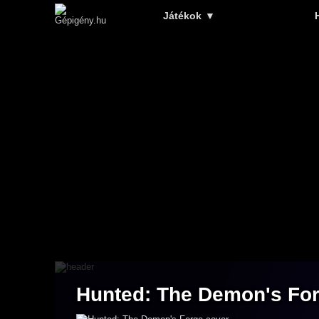
Játékok
▼
Hunted: The Demon's Fo