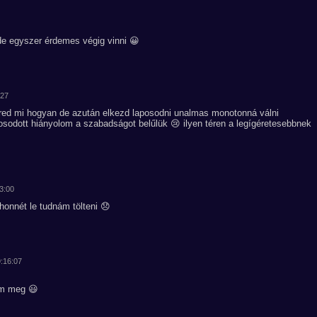
e egyszer érdemes végig vinni 😀
:27
red mi hogyan de azután elkezd laposodni unalmas monotonná válni
osodott hiányolom a szabadságot belűlük 😢 ilyen téren a legígéretesebbnek
53:00
onnét le tudnám tölteni 😞
9:16:07
nem meg 😃