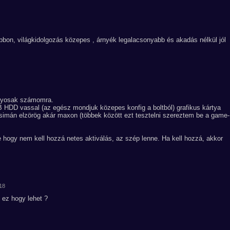
bbon, világkidolgozás közepes , árnyék legalacsonyabb és akadás nélkül jól
ályosak számomra.
B HDD vassal (az egész mondjuk közepes konfig a boltból) grafikus kártya
is simán elzörög akár maxon (többek között ezt tesztelni szereztem be a game-
ve hogy nem kell hozzá netes aktiválás, az szép lenne. Ha kell hozzá, akkor
:18
ez hogy lehet ?