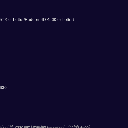
TX or better/Radeon HD 4830 or better)
5830
 készítők vagy egy hivatalos forgalmazó cég tett közzé.