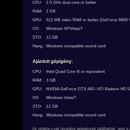
CPU:
2.0 GHz dual core or better
RAM:
2 GB
GPU:
512 MB video RAM or better (GeForce 9800 G
OS:
Windows XP/Vista/7
STO:
12 GB
Hang:
Windows compatible sound card
Ajánlott gépigény:
CPU:
Intel Quad Core i5 or equivalent
RAM:
3 GB
GPU:
NVIDIA GeForce GTX 460 / ATI Radeon HD 
OS:
Windows Vista/7
STO:
12 GB
Hang:
Windows compatible sound card
Az oldalon csak hivatalos gépigények találhatóak, amit a