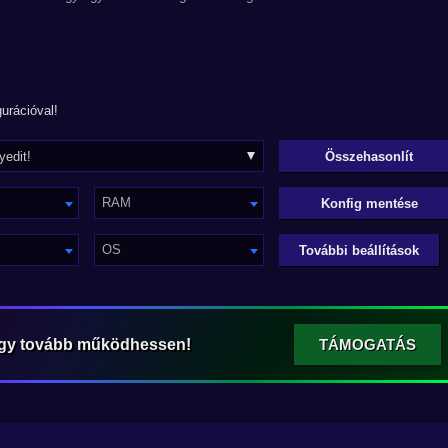
urációval!
RAM
Konfig mentése
OS
További beállítások
ogy tovább működhessen!
TÁMOGATÁS