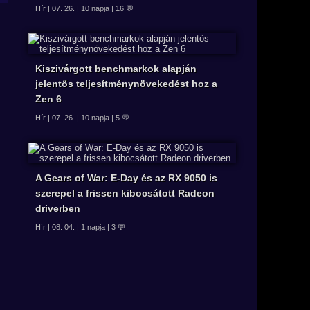
Hír | 07. 26. | 10 napja | 16 💬
Kiszivárgott benchmarkok alapján
jelentős teljesítménynövekedést hoz a
Zen 6
Hír | 07. 26. | 10 napja | 5 💬
A Gears of War: E-Day és az RX 9050 is
szerepel a frissen kibocsátott Radeon
driverben
Hír | 08. 04. | 1 napja | 3 💬