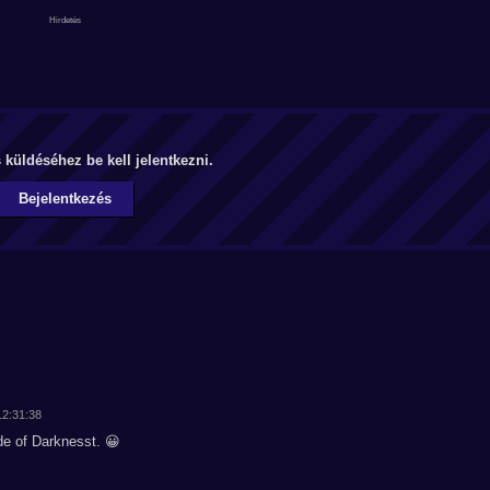
küldéséhez be kell jelentkezni.
Bejelentkezés
12:31:38
de of Darknesst. 😀