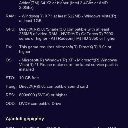
Athlon(TM) 64 X2 or higher (Intel 2.4Ghz or AMD
2.0Ghz)
RAM:
- Windows(R) XP : at least 512MB - Windows Vista(R) :
at least 1GB
GPU:
DirectX(R)9.0c/Shader3.0 compatible with at least
256MB of video RAM - NVIDIA(R) GeForce(R) 7900
series or higher - ATI Radeon(TM) HD 3850 or higher
DX:
This game requires Microsoft(R) DirectX(R) 9.0c or
higher
OS:
- Microsoft(R) Windows(R) XP - Microsoft(R) Windows
Vista(R) *1 Please make sure the latest service pack is
installed
STO:
10 GB free
Hang:
DirectX(R)9.0c compatible sound card
RES:
800x600 (SVGA) or higher
ODD:
DVD9 compatible Drive
Ajánlott gépigény: