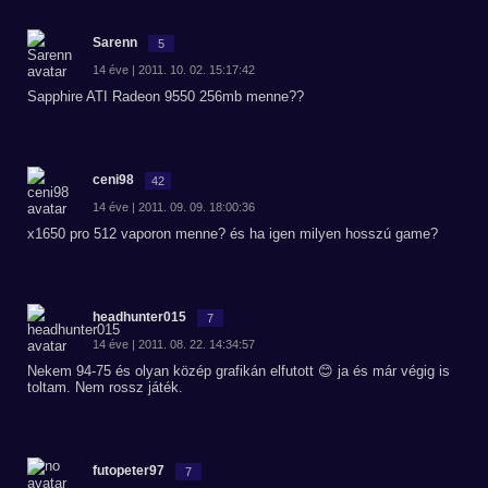
Sarenn
5
14 éve | 2011. 10. 02. 15:17:42
Sapphire ATI Radeon 9550 256mb menne??
ceni98
42
14 éve | 2011. 09. 09. 18:00:36
x1650 pro 512 vaporon menne? és ha igen milyen hosszú game?
headhunter015
7
14 éve | 2011. 08. 22. 14:34:57
Nekem 94-75 és olyan közép grafikán elfutott 😊 ja és már végig is
toltam. Nem rossz játék.
futopeter97
7