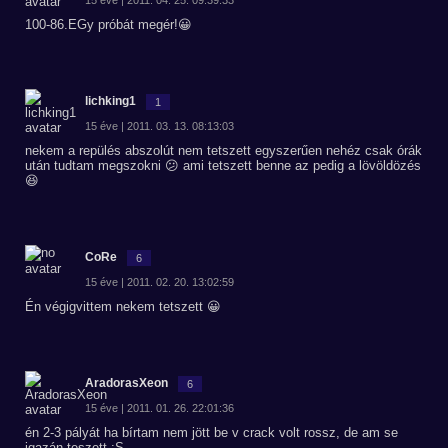
15 éve | 2011. 04. 25. 09:39:33
100-86.EGy próbát megér!😀
lichking1
1
15 éve | 2011. 03. 13. 08:13:03
nekem a repülés abszolút nem tetszett egyszerűen nehéz csak órák
után tudtam megszokni 😕 ami tetszett benne az pedig a lövöldözés
😆
CoRe
6
15 éve | 2011. 02. 20. 13:02:59
Én végigvittem nekem tetszett 😀
AradorasXeon
6
15 éve | 2011. 01. 26. 22:01:36
én 2-3 pályát ha bírtam nem jött be v crack volt rossz, de am se
igazán teszett :S