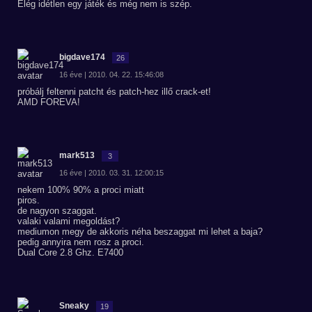
Elég idétlen egy játék és még nem is szép.
bigdave174
26
16 éve | 2010. 04. 22. 15:46:08
próbálj feltenni patcht és patch-hez illő crack-et!
AMD FOREVA!
mark513
3
16 éve | 2010. 03. 31. 12:00:15
nekem 100% 90% a proci miatt
piros.
de nagyon szaggat.
valaki valami megoldást?
mediumon megy de akkoris néha beszaggat mi lehet a baja?
pedig annyira nem rosz a proci.
Dual Core 2.8 Ghz. E7400
Sneaky
19