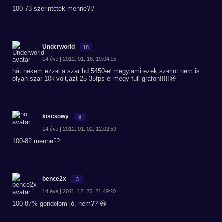
100-73 szerintetek menne?:/
Underworld
18
14 éve | 2012. 01. 16. 19:04:15
hát nekem ezzel a szar hd 5450-el megy,ami ezek szerint nem is
olyan szar 10k volt,azt 25-35fps-el megy full grafon!!!!!😃
kiscsowy
8
14 éve | 2012. 01. 02. 12:02:59
100-82 menne??
bence2x
3
14 éve | 2011. 12. 25. 21:49:20
100-87% gondolom jó, nem?? 😃