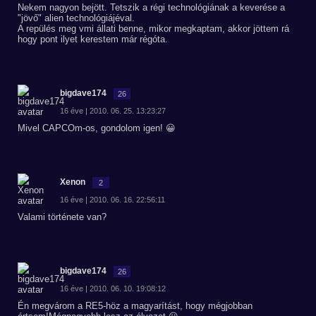
Nekem nagyon bejött. Tetszik a régi technológiának a keverése a
"jövő" alien technológiájéval.
A repülés meg vmi állati benne, mikor megkaptam, akkor jöttem rá
hogy pont ilyet kerestem már régóta.
bigdave174
26
16 éve | 2010. 06. 25. 13:23:27
Mivel CAPCOm-os, gondolom igen! 😀
Xenon
2
16 éve | 2010. 06. 16. 22:56:11
Valami története van?
bigdave174
26
16 éve | 2010. 06. 10. 19:08:12
Én megvárom a RE5-höz a magyarítást, hogy mégjobban