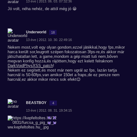
13 éve | 2013. 06. 03. 07:32:36
Jó volt, néha nehéz, de attól még jó 😀
Underworld
18
13 éve | 2012. 10. 30. 22:49:16
Nekem most,volt egy olyan gondom,ezzel játékkal,hogy fps,mikor
harca került sor,leugrott szépen fokozatosan 3fps-re,és akkor már
játszhatatlan lett, a game,mondom a gép miatt tuti nem,bőven
megvan konfig hozzá,és rájöttem,hogy ezt kelett felraknom
DarkVoidPhysXSS_patch
!
Nekem ez segített,és most már nem ugrál az fps, lazán tartja
harcnál is 50-60fps,van amikor 150et a fraps,de ez persze nem
harcnál,ez akkor mikor nincs sok efekt😉
BEASTBOY
4
13 éve | 2012. 08. 31. 19:34:15