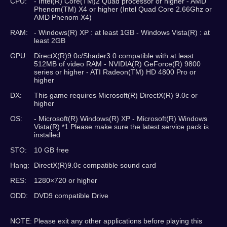
CPU:
- Intel(R) Core(TM)2 Quad processor or higher - AMD
Phenom(TM) X4 or higher (Intel Quad Core 2.66Ghz or
AMD Phenom X4)
RAM:
- Windows(R) XP : at least 1GB - Windows Vista(R) : at
least 2GB
GPU:
DirectX(R)9.0c/Shader3.0 compatible with at least
512MB of video RAM - NVIDIA(R) GeForce(R) 9800
series or higher - ATI Radeon(TM) HD 4800 Pro or
higher
DX:
This game requires Microsoft(R) DirectX(R) 9.0c or
higher
OS:
- Microsoft(R) Windows(R) XP - Microsoft(R) Windows
Vista(R) *1 Please make sure the latest service pack is
installed
STO:
10 GB free
Hang:
DirectX(R)9.0c compatible sound card
RES:
1280×720 or higher
ODD:
DVD9 compatible Drive
NOTE: Please exit any other applications before playing this