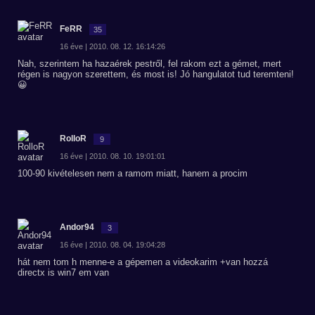
FeRR
35
16 éve | 2010. 08. 12. 16:14:26
Nah, szerintem ha hazaérek pestről, fel rakom ezt a gémet, mert
régen is nagyon szerettem, és most is! Jó hangulatot tud teremteni!
😀
RolloR
9
16 éve | 2010. 08. 10. 19:01:01
100-90 kivételesen nem a ramom miatt, hanem a procim
Andor94
3
16 éve | 2010. 08. 04. 19:04:28
hát nem tom h menne-e a gépemen a videokarim +van hozzá
directx is win7 em van