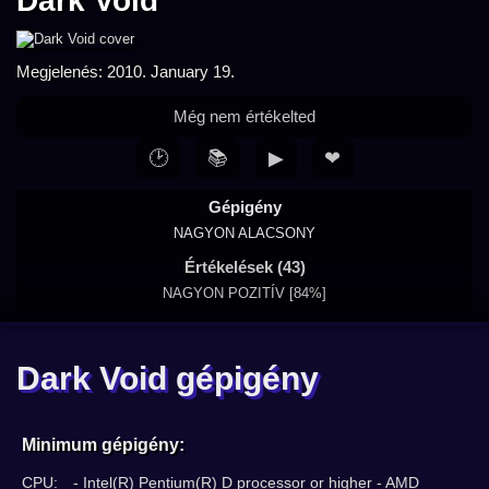
Dark Void
Megjelenés: 2010. January 19.
Még nem értékelted
🕑
📚
▶
❤
Gépigény
NAGYON ALACSONY
Értékelések (43)
NAGYON POZITÍV [84%]
Dark Void gépigény
Minimum gépigény:
CPU:
- Intel(R) Pentium(R) D processor or higher - AMD