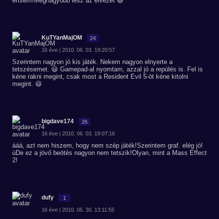
értsem!Mégnagyobb lesz az élvezet 😃
KuTYanMajOM
24
16 éve | 2010. 06. 03. 19:20:57
Szerintem nagyon jó kis játék. Nekem nagyon elnyerte a
tetszésemet. 😃 Gamepad-al nyomtam, azzal jó a repülés is. Fel is
kéne rakni megint, csak most a Resident Evil 5-öt kéne kitolni
megint. 😃
bigdave174
26
16 éve | 2010. 06. 03. 19:07:16
ááá, azt nem hiszem, hogy nem szép játék!Szerintem graf. elég jó!
úDe ez a jövő beötés nagyon nem tetszik!Olyan, mint a Mass Effect
2!
dufy
1
16 éve | 2010. 05. 30. 13:11:55