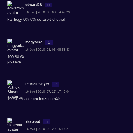
edward28
17
16 éve | 2010. 08. 03. 14:42:23
kár hogy 0% 0% de azért elfutna!
magyarka
1
16 éve | 2010. 08. 03. 08:53:43
100 88 😲
picsaba
Patrick Slayer
7
16 éve | 2010. 07. 27. 17:40:04
100/91😞 asszem leszedem😀
skateout
11
16 éve | 2010. 06. 29. 15:17:27