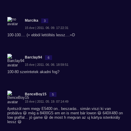
Marcika
3
15 éve | 2011. 06. 09. 17:22:31
100-100.... (= ebböl lettöltés lessz....=D
Barclay94
6
15 éve | 2011. 06. 06. 18:59:51
100-80 szerintetek akadni fog?
BenceBoy15
5
15 éve | 2011. 05. 19. 07:14:49
ilyetszól nem megy E5400 on.. beszarás.. simán viszi ki van
probálva 😃 még a 8400GS em en is ment bár lowon 😃 640X480 on
low graffal... jó game 😃 de most h megvan az uj kártya istenkirály
lessz 😃