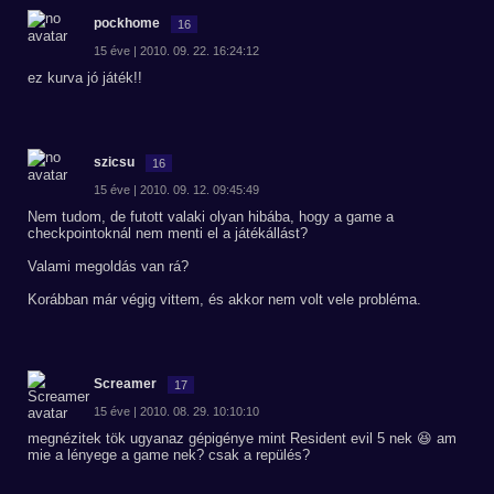
pockhome
16
15 éve | 2010. 09. 22. 16:24:12
ez kurva jó játék!!
szicsu
16
15 éve | 2010. 09. 12. 09:45:49
Nem tudom, de futott valaki olyan hibába, hogy a game a
checkpointoknál nem menti el a játékállást?
Valami megoldás van rá?
Korábban már végig vittem, és akkor nem volt vele probléma.
Screamer
17
15 éve | 2010. 08. 29. 10:10:10
megnézitek tök ugyanaz gépigénye mint Resident evil 5 nek 😆 am
mie a lényege a game nek? csak a repülés?