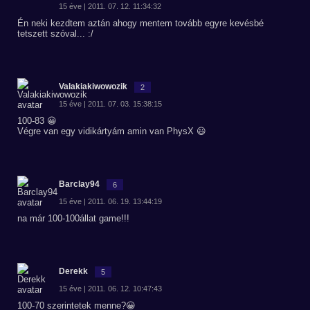
15 éve | 2011. 07. 12. 11:34:32
Én neki kezdtem aztán ahogy mentem tovább egyre kevésbé
tetszett szóval... :/
Valakiakiwowozik
2
15 éve | 2011. 07. 03. 15:38:15
100-83 😀
Végre van egy vidikártyám amin van PhysX 😃
Barclay94
6
15 éve | 2011. 06. 19. 13:44:19
na már 100-100állat game!!!
Derekk
5
15 éve | 2011. 06. 12. 10:47:43
100-70 szerintetek menne?😀