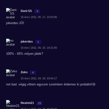
Dani-SS
3
15 éve | 2011. 05. 17. 14:53:05
jokerdes:JÓ!
jokerdes
1
15 éve | 2011. 05. 15. 19:21:56
100% - 65% milyen játék?
Zeko
4
15 éve | 2011. 04. 29. 20:04:17
not bad. végig vittem egyszer szerintem érdemes ki probálni!😜
Neaton21
23