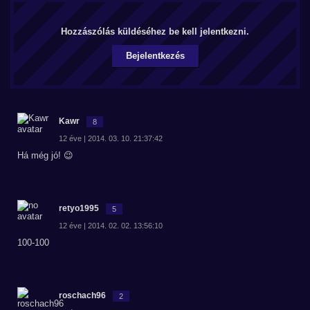
Hozzászólás küldéséhez be kell jelentkezni.
Bejelentkezés
Kawr
8
12 éve | 2014. 03. 10. 21:37:42
Há még jó! 😉
retyo1995
5
12 éve | 2014. 02. 02. 13:56:10
100-100
roschach96
2