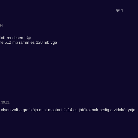
💬 1
24
ott rendesen ! 😃
nne 512 mb ramm és 128 mb vga
6:39:21
olyan volt a grafikája mint mostani 2k14 es játékoknak pedig a vidokártyája