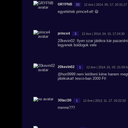
GRYFNB
33
12 éve | 2014. 05. 17. 20:31:17
egyetértek prince4-el! 😃
prince4
3
12 éve | 2014. 04. 15. 17:24:30
20kevin02: Ilyen szar játékra kár pazarol
legyenek boldogok vele
20kevin02
1
12 éve | 2014. 01. 02. 21:59:5
@hori9999 nem letölteni kéne hanem megv
játékukat! tesco-ban 2000 Ft!
30laci30
1
12 éve | 2013. 11. 17. 16:22:10
menne???