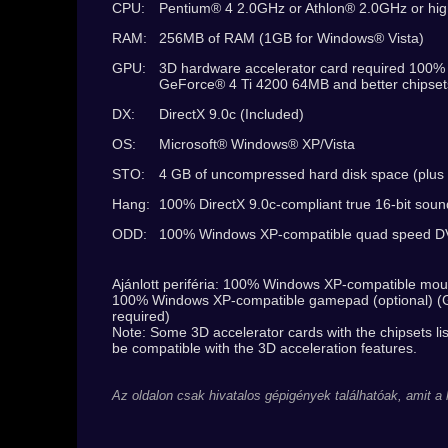
CPU:
Pentium® 4 2.0GHz or Athlon® 2.0GHz or hig
RAM:
256MB of RAM (1GB for Windows® Vista)
GPU:
3D hardware accelerator card required 100% 
GeForce® 4 Ti 4200 64MB and better chipset
DX:
DirectX 9.0c (Included)
OS:
Microsoft® Windows® XP/Vista
STO:
4 GB of uncompressed hard disk space (plus
Hang:
100% DirectX 9.0c-compliant true 16-bit soun
ODD:
100% Windows XP-compatible quad speed DVD
Ajánlott periféria: 100% Windows XP-compatible mou
100% Windows XP-compatible gamepad (optional) (Gam
required)
Note: Some 3D accelerator cards with the chipsets li
be compatible with the 3D acceleration features.
Az oldalon csak hivatalos gépigények találhatóak, amit a