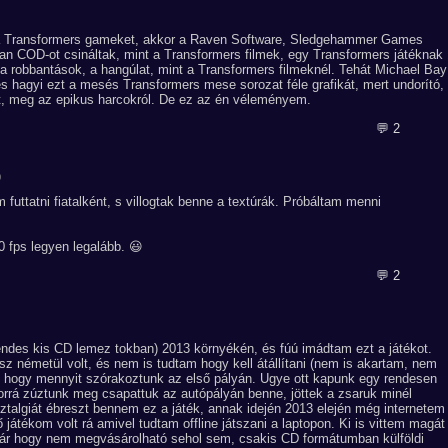
ja a Transformers gameket, akkor a Raven Software, Sledgehammer Games
yan COD-ot csináltak, mint a Transformers filmek, egy Transformers játéknak
 a robbantások, a hangúlat, mint a Transformers filmeknél. Tehát Michael Bay
s hagyi ezt a mesés Transformers mese sorozat féle grafikát, mert undorító,
lt, meg az epikus harcokról. De ez az én véleményem.
💬 2
0
futtatni fiatalként, s villogtak benne a textúrák. Próbáltam menni
 fps legyen legalább. 😃
💬 2
des kis CD lemez tokban) 2013 környékén, és fúú imádtam ezt a játékot.
sz németül volt, és nem is tudtam hogy kell átállítani (nem is akartam, nem
ek hogy mennyit szórakoztunk az első pályán. Ugye ott kapunk egy rendesen
orrá zúztunk meg csapattuk az autópályán benne, jöttek a zsaruk minél
ztalgiát ébreszt bennem ez a játék, annak idején 2013 elején még internetem
átékom volt rá amivel tudtam offline játszani a laptopon. Ki is vittem magát
. Kár hogy nem megvásárolható sehol sem, csakis CD formátumban külföldi