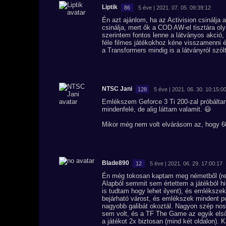
Liptik
86
5 éve | 2021. 07. 05. 09:39:12
Én azt ajánlom, ha az Activision csinál
csinálja, mert ők a COD AW-el tisztára ol
szerintem fontos lenne a látványos akció,
féle filmes játékokhoz kéne visszamenni é
a Transformers mindig is a látványról szó
NTSC Jani
128
5 éve | 2021. 06. 30. 10:15:0
Emlékszem Geforce 3 Ti 200-zal próbáltam 
mindenfelé, de alig láttam valamit. 😃
Mikor még nem volt elvárásom az, hogy 60
Blade890
12
5 éve | 2021. 06. 29. 17:00:17
Én még tokosan kaptam meg németből (ren
Alapból semmit sem értettem a játékból hi
is tudtam hogy lehet ilyent), és emléksz
bejárható várost, és emlékszek mindent p
nagyobb galibát okoztál. Nagyon szép nos
sem volt, és a TF The Game az egyik első j
a játékot 2x biztosan (mind két oldalon)