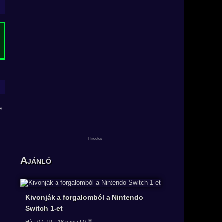
Ajánló
Kivonják a forgalomból a Nintendo
Switch 1-et
Hír | 07. 19. | 18 napja | 0 💬