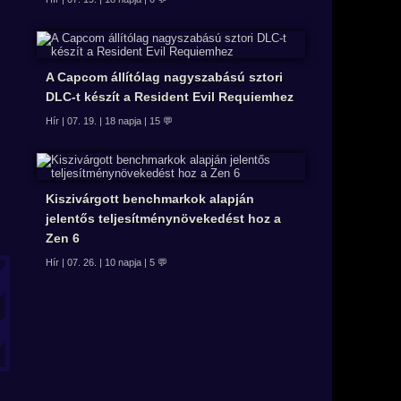
A Capcom állítólag nagyszabású sztori
DLC-t készít a Resident Evil Requiemhez
Hír | 07. 19. | 18 napja | 15 💬
Kiszivárgott benchmarkok alapján
jelentős teljesítménynövekedést hoz a
Zen 6
Hír | 07. 26. | 10 napja | 5 💬