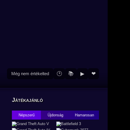
🕑
📚
▶
❤
Még nem értékelted
Játékajánló
Népszerű
Újdonság
Hamarosan