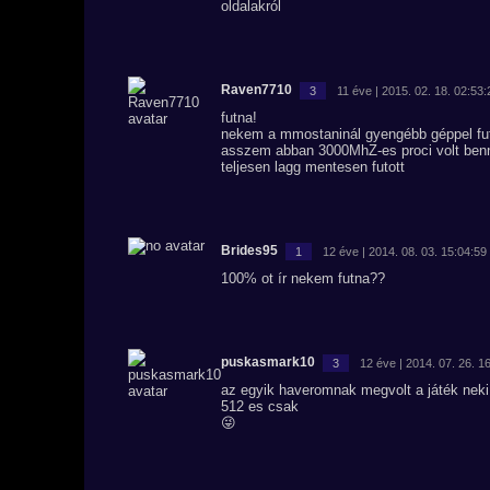
oldalakról
Raven7710
3
11 éve | 2015. 02. 18. 02:53:
futna!
nekem a mmostaninál gyengébb géppel fut
asszem abban 3000MhZ-es proci volt be
teljesen lagg mentesen futott
Brides95
1
12 éve | 2014. 08. 03. 15:04:59
100% ot ír nekem futna??
puskasmark10
3
12 éve | 2014. 07. 26. 1
az egyik haveromnak megvolt a játék neki 
512 es csak
😜