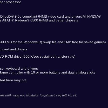
her processor
DirectX® 9.0c-compliant 64MB video card and drivers All NVIDIA®
s All ATI® Radeon® 8500 64MB and better chipsets
 300 MB for the Windows(R) swap file and 1MB free for saved games)
d card and drivers
-ROM drive (600 K/sec sustained transfer rate)
se, keyboard and drivers
e controller with 10 or more buttons and dual analog sticks
sted here may not
 készítők vagy egy hivatalos forgalmazó cég tett közzé.