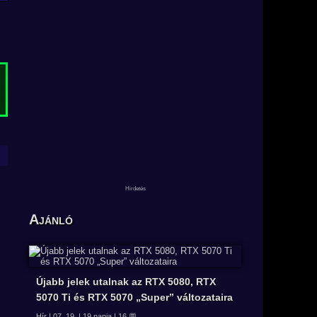
Ajánló
Újabb jelek utalnak az RTX 5080, RTX
5070 Ti és RTX 5070 „Super” változataira
Hír | 07. 19. | 19 napja | 16 💬