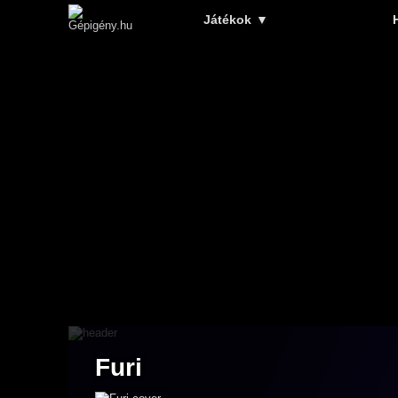
Játékok
▼
Furi