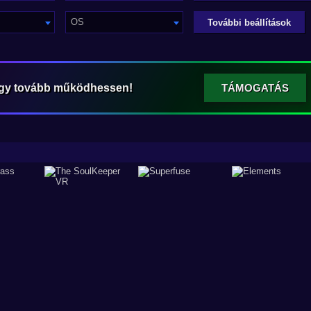
OS
További beállítások
ogy tovább működhessen!
TÁMOGATÁS