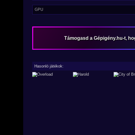
GPU
Támogasd a Gépigény.hu-t, h
Hasonló játékok: