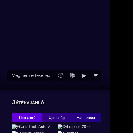
🕑
📚
▶
❤
Még nem értékelted
Játékajánló
Népszerű
Újdonság
Hamarosan