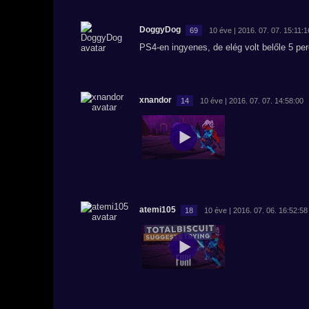
DoggyDog
69
10 éve | 2016. 07. 07. 15:11:1
PS4-en ingyenes, de elég volt belőle 5 pe
xnandor
14
10 éve | 2016. 07. 07. 14:58:00
atemi105
18
10 éve | 2016. 07. 06. 16:52:58