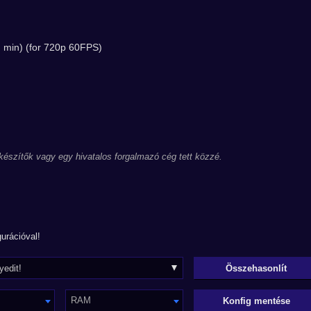
min) (for 720p 60FPS)
 készítők vagy egy hivatalos forgalmazó cég tett közzé.
urációval!
RAM
Konfig mentése