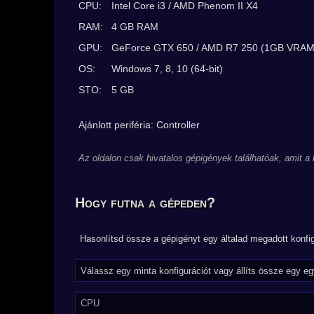
CPU:
Intel Core i3 / AMD Phenom II X4
RAM:
4 GB RAM
GPU:
GeForce GTX 650 / AMD R7 250 (1GB VRAM 
OS:
Windows 7, 8, 10 (64-bit)
STO:
5 GB
Ajánlott periféria: Controller
Az oldalon csak hivatalos gépigények találhatóak, amit a
Hogy futna a gépeden?
Hasonlítsd össze a gépigényt egy általad megadott konfig
CPU