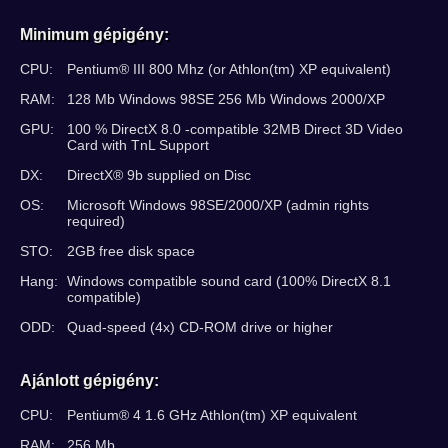
Minimum gépigény:
CPU:
Pentium® III 800 Mhz (or Athlon(tm) XP equivalent)
RAM:
128 Mb Windows 98SE 256 Mb Windows 2000/XP
GPU:
100 % DirectX 8.0 -compatible 32MB Direct 3D Video
Card with TnL Support
DX:
DirectX® 9b supplied on Disc
OS:
Microsoft Windows 98SE/2000/XP (admin rights
required)
STO:
2GB free disk space
Hang:
Windows compatible sound card (100% DirectX 8.1
compatible)
ODD:
Quad-speed (4x) CD-ROM drive or higher
Ajánlott gépigény:
CPU:
Pentium® 4 1.6 GHz Athlon(tm) XP equivalent
RAM:
256 Mb