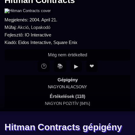
Hitman Contracts
Megjelenés: 2004. April 21.
Műfaj:
Akció
,
Lopakodó
Fejlesztő: IO Interactive
Kiadó: Eidos Interactive, Square Enix
Még nem értékelted
🕑
📚
▶
❤
Gépigény
NAGYON ALACSONY
Értékelések (118)
NAGYON POZITÍV [84%]
Hitman Contracts gépigény