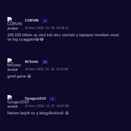
CORVIN
2
15 éve | 2011. 01. 04. 18:18:10
100-100 töltöm az első két rész süvített a laptopon remélem most
se fog szaggatni😀😂
MrSonic
19
15 éve | 2011. 01. 02. 11:52:50
good game 😀
Gyugyo1010
4
15 éve | 2010. 12. 27. 18:07:58
Nekem bejött ez a bérgyilkolósdi! 😃