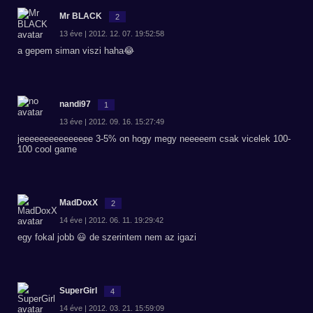
Mr BLACK
2
13 éve | 2012. 12. 07. 19:52:58
a gepem siman viszi haha😂
nandi97
1
13 éve | 2012. 09. 16. 15:27:49
jeeeeeeeeeeeeeee 3-5% on hogy megy neeeeem csak vicelek 100-
100 cool game
MadDoxX
2
14 éve | 2012. 06. 11. 19:29:42
egy fokal jobb 😃 de szerintem nem az igazi
SuperGirl
4
14 éve | 2012. 03. 21. 15:59:09