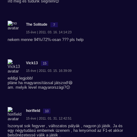
írd meg és tudunk segíteni😊
The Solitude
7
15 éve | 2011. 03. 16. 14:14:23
nekem menne 94%/72%-osan ??? pls help
Vick13
15
15 éve | 2011. 03. 15. 16:39:09
eddigi legjobb!
pláne ha magyarosítással játszod!😆
am. melyik level magyarországi?😕
horifield
10
15 éve | 2011. 01. 31. 12:42:51
Iszonyat sok fegyver , változatos pályák , nagyon jó játék. Ja és
egy négytudású embernek üzenem , ha lenyomod az F1-et akkor
belsőnézetessé válik a játék .