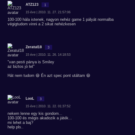
ATZ123
1
15 éve | 2010. 11. 27. 21:57:06
100-100 hála istenek, nagyon nehéz game 1 pályát normalba
végigtudom vinni a 2 sikat nehézkesen
Zeratul18
3
15 éve | 2010. 11. 26. 14:18:53
"van pesti pánya is Smiley
az biztos jó let"
Hát nem tudom 😆 Én azt spec pont utáltam 😆
LooL
3
15 éve | 2010. 11. 22. 01:37:52
nekem lenne egy kis gondom...
100-100 és mégis akadozik a játék...
mi lehet a baj?
help pls..