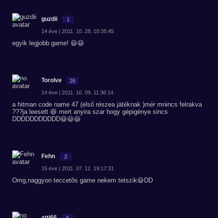
guzdii
1
14 éve | 2011. 10. 28. 10:35:45
egyik legjobb game! 😃😃
Torolve
26
14 éve | 2011. 10. 09. 11:36:14
a hitman code name 47 (első részea játéknak )mér mnincs felrakva
???ja leesett 😆 mert anyira szar hogy gépigénye sincs
DDDDDDDDDDD😃😃😃
Fehn
2
15 éve | 2011. 07. 12. 19:17:31
Omg,naggyon teccetős game nekem tetszik😃DD
atti66
5