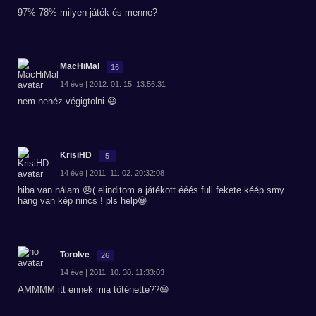
97% 78% milyen játék és menne?
MacHiMal
16
14 éve | 2012. 01. 15. 13:56:31
nem nehéz végigtolni 😃
KrisiHD
5
14 éve | 2011. 11. 02. 20:32:08
hiba van nálam 😞( elinditom a játékott ééés full fekete kéép smy
hang van kép nincs ! pls help😀
Torolve
26
14 éve | 2011. 10. 30. 11:33:03
AMMMM itt ennek mia töténette??😆