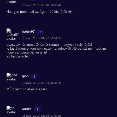
16 éve | 2010. 05. 28. 16:55:44
Hát igen meéri azt az 1gb-t. Jó kis játék 😃.
tpeter97
4
16 éve | 2010. 04. 27. 11:51:57
császtok! én most töltöm Szerintem nagyon király játék!
jó kis élményei vannak néztem a videokat! Hé de azt nem tudtam
hogy van pesti pánya is 😀
az biztos jó let
ipod
3
16 éve | 2010. 04. 24. 06:53:48
MÉrt nem fut el ez a szar?
adriks
1
16 éve | 2010. 03. 14. 17:09:06