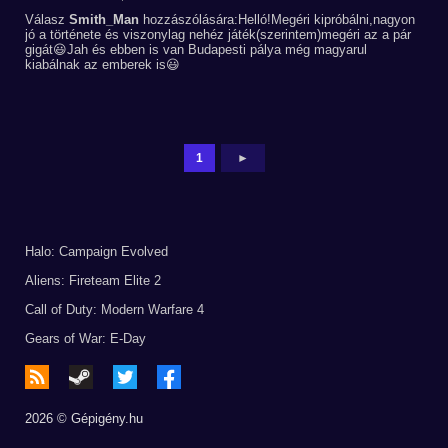
Válasz
Smith_Man
hozzászólására:Helló!Megéri kipróbálni,nagyon
jó a története és viszonylag nehéz játék(szerintem)megéri az a pár
gigát😃Jah és ebben is van Budapesti pálya még magyarul
kiabálnak az emberek is😃
1
►
Halo: Campaign Evolved
Aliens: Fireteam Elite 2
Call of Duty: Modern Warfare 4
Gears of War: E-Day
2026 © Gépigény.hu