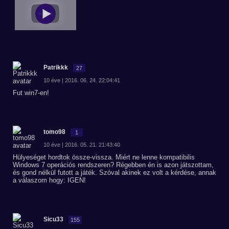
Patrikkk
27
10 éve | 2016. 06. 24. 22:04:41
Fut win7-en!
tomo98
1
10 éve | 2016. 05. 21. 21:43:40
Hülyeséget hordtok össze-vissza. Miért ne lenne kompatibilis
Windows 7 operációs rendszeren? Régebben én is azon játszottam,
és gond nélkül futott a játék. Szóval akinek ez volt a kérdése, annak
a válaszom hogy: IGEN!
Sicu33
155