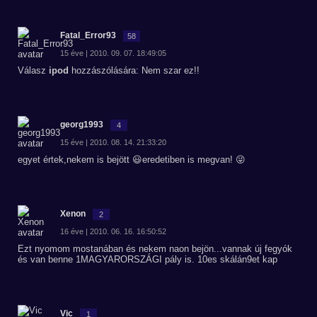
Fatal_Error93
58
15 éve | 2010. 09. 07. 18:49:05
Válasz
ipod
hozzászólására: Nem szar ez!!
georg1993
4
15 éve | 2010. 08. 14. 21:33:20
egyet értek,nekem is bejött 😃eredetiben is megvan! 😜
Xenon
2
16 éve | 2010. 06. 16. 16:50:52
Ezt nyomom mostanában és nekem naon bejön...vannak új fegyók
és van benne 1MAGYARORSZÁGI pály is. 10es skálán9et kap
Vic
1