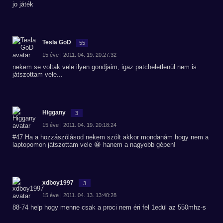
jo játék
Tesla GoD
55
15 éve | 2011. 04. 19. 20:27:32
nekem se voltak vele ilyen gondjaim, igaz patcheletlenül nem is
játszottam vele...
Higgany
3
15 éve | 2011. 04. 19. 20:18:24
#47 Ha a hozzászólásod nekem szólt akkor mondanám hogy nem a
laptopomon játszottam vele 😀 hanem a nagyobb gépen!
xdboy1997
3
15 éve | 2011. 04. 13. 13:40:28
88-74 help hogy menne csak a proci nem éri fel 1edül az 550mhz-s