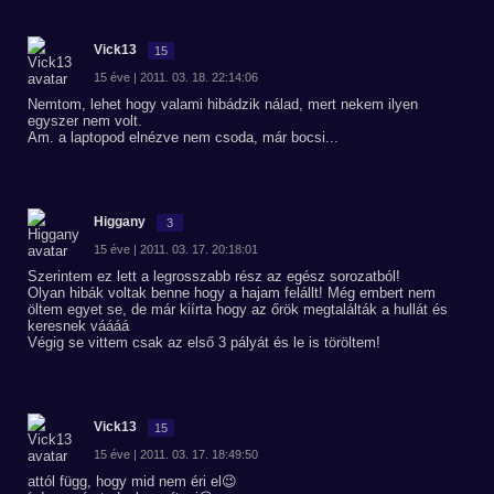
Vick13
15
15 éve | 2011. 03. 18. 22:14:06
Nemtom, lehet hogy valami hibádzik nálad, mert nekem ilyen
egyszer nem volt.
Am. a laptopod elnézve nem csoda, már bocsi...
Higgany
3
15 éve | 2011. 03. 17. 20:18:01
Szerintem ez lett a legrosszabb rész az egész sorozatból!
Olyan hibák voltak benne hogy a hajam felállt! Még embert nem
öltem egyet se, de már kiírta hogy az őrök megtalálták a hullát és
keresnek váááá
Végig se vittem csak az első 3 pályát és le is töröltem!
Vick13
15
15 éve | 2011. 03. 17. 18:49:50
attól függ, hogy mid nem éri el😉