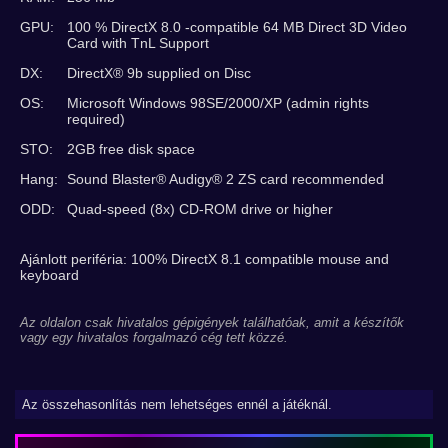
GPU:
100 % DirectX 8.0 -compatible 64 MB Direct 3D Video
Card with TnL Support
DX:
DirectX® 9b supplied on Disc
OS:
Microsoft Windows 98SE/2000/XP (admin rights
required)
STO:
2GB free disk space
Hang:
Sound Blaster® Audigy® 2 ZS card recommended
ODD:
Quad-speed (8x) CD-ROM drive or higher
Ajánlott periféria: 100% DirectX 8.1 compatible mouse and
keyboard
Az oldalon csak hivatalos gépigények találhatóak, amit a készítők
vagy egy hivatalos forgalmazó cég tett közzé.
Az összehasonlítás nem lehetséges ennél a játéknál.