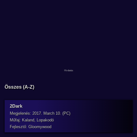
Összes (A-Z)
2Dark
Megjelenés: 2017. March 10. (PC)
Műfaj: Kaland, Lopakodó
Fejlesztő: Gloomywood