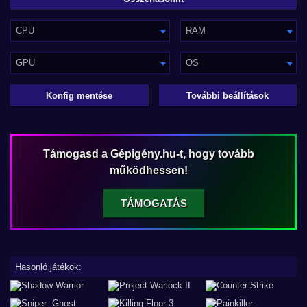
CPU
RAM
GPU
OS
Konfig mentése
További beállítások
Támogasd a Gépigény.hu-t, hogy tovább
működhessen!
TÁMOGATÁS
Hasonló játékok: