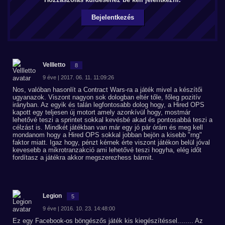
Bejelentkezés
Vellletto
8
9 éve | 2017. 06. 11. 11:09:26
Nos, valóban hasonlít a Contract Wars-ra a játék mivel a készítői
ugyanazok. Viszont nagyon sok dologban eltér tőle, főleg pozitív
irányban. Az egyik és talán legfontosabb dolog hogy, a Hired OPS
kapott egy teljesen új motort amely azonkívül hogy, mostmár
lehetővé teszi a sprintet sokkal kevésbé akad és pontosabbá teszi a
célzást is. Mindkét játékban van már egy jó pár órám és meg kell
mondanom hogy a Hired OPS sokkal jobban bejön a kisebb "rng"
faktor miatt. Igaz hogy, pénzt kérnek érte viszont játékon belül jóval
kevesebb a mikrotranzakció ami lehetővé teszi hogyha, elég időt
fordítasz a játékra akkor megszerezhess bármit.
Legion
5
9 éve | 2016. 10. 23. 14:48:00
Ez egy Facebook-os böngészős játék kis kiegészítéssel........ Az