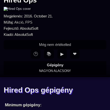
Hired Ops
Megjelenés: 2016. October 21.
Műfaj:
Akció
,
FPS
Fejlesztő: AbsolutSoft
Kiadó: AbsolutSoft
Még nem értékelted
🕑
📚
▶
❤
Gépigény
NAGYON ALACSONY
Hired Ops gépigény
Minimum gépigény: