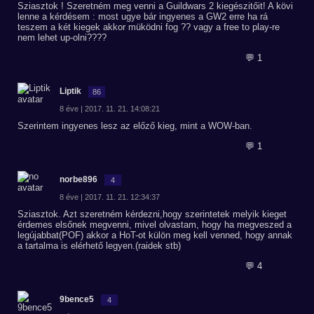
Sziasztok ! Szeretném meg venni a Guildwars 2 kiegészitőit! A kövi
lenne a kérdésem : most ugye bár ingyenes a GW2 erre ha rá
teszem a két kiegek akkor müködni fog ?? vagy a free to play-re
nem lehet up-olni????
💬 1
Liptik
86
8 éve | 2017. 11. 21. 14:08:21
Szerintem ingyenes lesz az előző kieg, mint a WOW-ban.
💬 1
norbe896
4
8 éve | 2017. 11. 21. 12:34:37
Sziasztok. Azt szeretném kérdezni,hogy szerintetek melyik kieget
érdemes elsőnek megvenni, mivel olvastam, hogy ha megveszed a
legújabbat(POF) akkor a HoT-ot külön meg kell venned, hogy annak
a tartalma is elérhető legyen.(raidek stb)
💬 4
9bence5
4