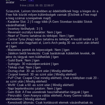
9 éve | 2016. 09. 03. 22:06:07
Sziasztok, Leírom tömörebben az édeklödőknek hogy a kieges és a
Free fiók között milyen külömbségek vannak (Elsőnek a Free majd
a kieg számai szerepelnek majd):
- Karakter Slot: 2 | 5 vagy több (A Gem Storeban további Slotok
vásárolhatóak)
- Invertory férőhelyek: 3 | 5
- Revenant osztályú karakter: Nem | Igen
-
Heart of Thorns
tartalmai és térképei: Nem | Igen
- Central Tyria (Alap) teljes tartalma és térképe: A kezdő terület a 10
-es szint után hagyható el, Lion's Arch pedig 30 -as szint után érhető
el | Igen
- Masteries pontok és képességek: Nem | Igen
- Játékon belűli levelezés: Csak barátoknak küldetőek levelek, de
pénz és tárgyak nem küldhetőek | Igen
- Guild Bank: Nem | Igen
- Suttogás: 30 másodpercenként | Igen
- Térkép chat: Nem | Igen
- Osztag chat: 30 -as szint után | Mindíg elérhető
- Csoport kereső: 30 -as szint után | Mindíg elérhető
- PvP Chat: Csapat Chat mindíg elérhető, chat a lobbyban csak 20 -
as szint után | Mindíg elérhető
- WvW: Csak a 60 -as szint után | Mindíg elérhető
- Napi bejelentkezési jutalom: Nem | Igen
- Gem Bolt: A Free usereknek használhatattlan tárgyak | Igen
- Pénzváltó: Gem Aranyra váltás elérhető, Arany Gemre váltása
elérhetettlen | Mindíg elérhető
- Kereskedő állomás: Csak korlátozott elemek vásárolhatóak és