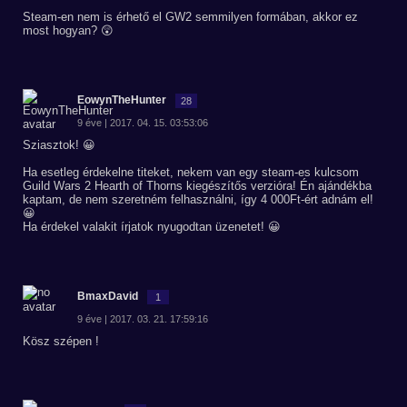
Steam-en nem is érhető el GW2 semmilyen formában, akkor ez
most hogyan? 😲
EowynTheHunter
28
9 éve | 2017. 04. 15. 03:53:06
Sziasztok! 😀
Ha esetleg érdekelne titeket, nekem van egy steam-es kulcsom
Guild Wars 2 Hearth of Thorns kiegészítős verzióra! Én ajándékba
kaptam, de nem szeretném felhasználni, így 4 000Ft-ért adnám el!
😀
Ha érdekel valakit írjatok nyugodtan üzenetet! 😀
BmaxDavid
1
9 éve | 2017. 03. 21. 17:59:16
Kösz szépen !