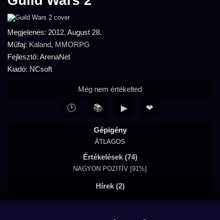
Guild Wars 2
Megjelenés: 2012. August 28.
Műfaj:
Kaland
,
MMORPG
Fejlesztő: ArenaNet
Kiadó: NCsoft
Még nem értékelted
🕑
📚
▶
❤
Gépigény
ÁTLAGOS
Értékelések (74)
NAGYON POZITÍV [91%]
Hírek (2)