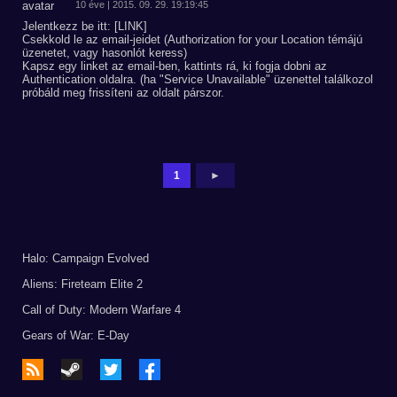
10 éve | 2015. 09. 29. 19:19:45
Jelentkezz be itt: [LINK]
Csekkold le az email-jeidet (Authorization for your Location témájú
üzenetet, vagy hasonlót keress)
Kapsz egy linket az email-ben, kattints rá, ki fogja dobni az
Authentication oldalra. (ha "Service Unavailable" üzenettel találkozol
próbáld meg frissíteni az oldalt párszor.
1
►
Halo: Campaign Evolved
Aliens: Fireteam Elite 2
Call of Duty: Modern Warfare 4
Gears of War: E-Day