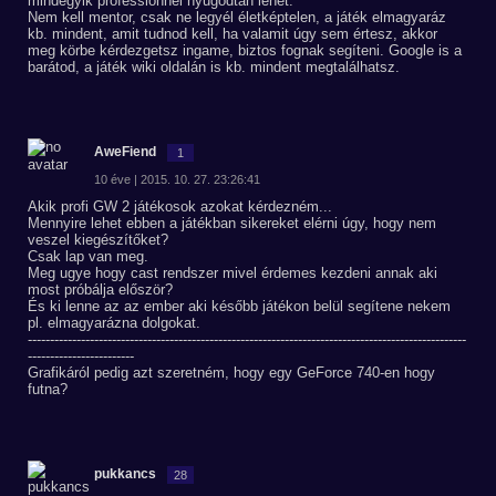
mindegyik professionnel nyugodtan lehet.
Nem kell mentor, csak ne legyél életképtelen, a játék elmagyaráz
kb. mindent, amit tudnod kell, ha valamit úgy sem értesz, akkor
meg körbe kérdezgetsz ingame, biztos fognak segíteni. Google is a
barátod, a játék wiki oldalán is kb. mindent megtalálhatsz.
AweFiend
1
10 éve | 2015. 10. 27. 23:26:41
Akik profi GW 2 játékosok azokat kérdezném...
Mennyire lehet ebben a játékban sikereket elérni úgy, hogy nem
veszel kiegészítőket?
Csak lap van meg.
Meg ugye hogy cast rendszer mivel érdemes kezdeni annak aki
most próbálja először?
És ki lenne az az ember aki később játékon belül segítene nekem
pl. elmagyarázna dolgokat.
---------------------------------------------------------------------------------------------------
------------------------
Grafikáról pedig azt szeretném, hogy egy GeForce 740-en hogy
futna?
pukkancs
28