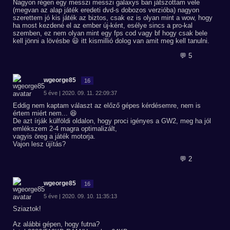
Nagyon régen egy messzi messzi galaxys ban játszottam vele
(megvan az alap játék eredeti dvd-s dobozos verzióba) nagyon
szerettem jó kis játék az biztos, csak ez is olyan mint a wow, hogy
ha most kezdené el az ember új-ként, esélye sincs a pro-kal
szemben, ez nem olyan mint egy fps cod vagy bf hogy csak bele
kell jönni a lövésbe 😃 itt kismillió dolog van amit meg kell tanulni.
💬 5
wgeorge85
16
5 éve | 2020. 09. 11. 22:09:37
Eddig nem kaptam választ az előző gépes kérdésemre, nem is
értem miért nem... 😆
De azt írják külföldi oldalon, hogy proci igényes a GW2, meg ha jól
emlékszem 2-4 magra optimalizált,
vagyis öreg a játék motorja.
Vajon lesz újítás?
💬 2
wgeorge85
16
5 éve | 2020. 09. 10. 11:35:13
Sziaztok!
Az alábbi gépen, hogy futna?