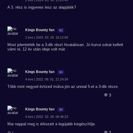
2 éve | 2024. 03. 30. 13:25:45
A 3. rész is ingyenes lesz az alapjáték?
Kings Bounty fan
60
2 éve | 2024. 03. 29. 19:12:59
Most jelentették be a 3-dik részt hivatalosan. Jó kurva sokat kellett
várni rá. 12 év után ideje volt már.
Kings Bounty fan
60
4 éve | 2022. 08. 01. 21:24:34
Több mint negyed évtized múlva jön az unreal 5-el a 3-dik része.
💬 3
Kings Bounty fan
60
4 éve | 2022. 02. 28. 06:48:23
Mai nappal meg is érkezett a legújabb kiegészítője.
💬 3
1