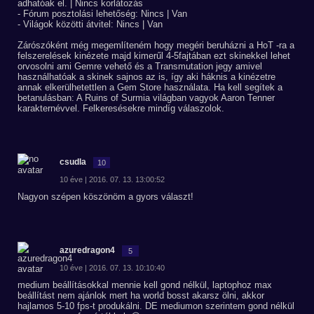
adhatóak el. | Nincs korlátozás
- Fórum posztolási lehetőség: Nincs | Van
- Világok közötti átvitel: Nincs | Van
Zárószóként még megemlíteném hogy megéri beruházni a HoT -ra a
felszerelések kinézete majd kimerűl 4-5fajtában ezt skinekkel lehet
orvosolni ami Gemre vehető és a Transmutation jegy amivel
használhatóak a skinek sajnos az is, így aki háknis a kinézetre
annak elkerülhetettlen a Gem Store használata. Ha kell segítek a
betanulásban: A Ruins of Surmia világban vagyok Aaron Tenner
karakternévvel. Felkeresésekre mindíg válaszolok.
csudla
10
10 éve | 2016. 07. 13. 13:00:52
Nagyon szépen köszönöm a gyors választ!
azuredragon4
5
10 éve | 2016. 07. 13. 10:10:40
medium beállításokkal mennie kell gond nélkül, laptophoz max
beállítást nem ajánlok mert ha world bosst akarsz ölni, akkor
hajlamos 5-10 fps-t produkálni. DE mediumon szerintem gond nélkül