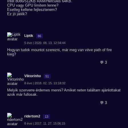
Intel 8086/512KB RAM/Hercules 64KB.
CPU vagy GPU limitem lenne?
Esetleg kellene fejlesztenem?
Ez jó játék?
Liptik
86
5 éve | 2020. 08. 13. 12:34:44
Hogyan tudok mountot szerezni, már meg van véve path of fire
kieg?
💬 3
Viktorinho
51
8 éve | 2018. 02. 15. 13:18:32
Melyik szerverre érdemes menni? Amiket neten találtam ajánlottakat
azok már fullosak.
💬 3
ridertom2
13
8 éve | 2017. 11. 27. 15:06:15