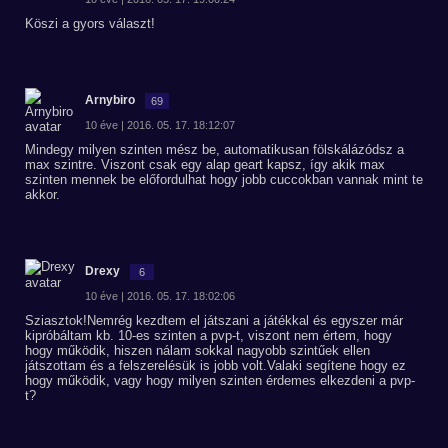
Köszi a gyors választ!
Arnybiro
69
10 éve | 2016. 05. 17. 18:12:07
Mindegy milyen szinten mész be, automatikusan fölskálázódsz a
max szintre. Viszont csak egy alap geart kapsz, így akik max
szinten mennek be előfordulhat hogy jobb cuccokban vannak mint te
akkor.
Drexy
6
10 éve | 2016. 05. 17. 18:02:06
Sziasztok!Nemrég kezdtem el játszani a játékkal és egyszer már
kipróbáltam kb. 10-es szinten a pvp-t, viszont nem értem, hogy
hogy működik, hiszen nálam sokkal nagyobb szintűek ellen
játszottam és a felszerelésük is jobb volt.Valaki segítene hogy ez
hogy működik, vagy hogy milyen szinten érdemes elkezdeni a pvp-
t?