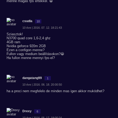
menne magas fps értékkel. 😀
csudla
10
10 éve | 2016. 07. 12. 18:21:43
Sziasztok!
N3700 quad core 1,6-2,4 ghz
4GB ram
Nvidia geforce 920m 2GB
Ezen a configon menne?
Fullon vagy medium beállításokon?😀
Ha fullon menne mennyi fps-el?
dangatang99
1
10 éve | 2016. 06. 18. 20:00:50
ha a proci nem megfelelo de minden mas igen akkor muködhet?
Drexy
6
10 éve | 2016. 05. 17. 19:00:24