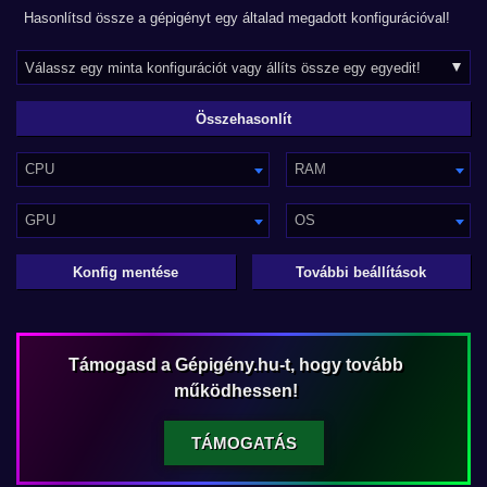
Hasonlítsd össze a gépigényt egy általad megadott konfigurációval!
CPU
RAM
GPU
OS
Konfig mentése
További beállítások
Támogasd a Gépigény.hu-t, hogy tovább
működhessen!
TÁMOGATÁS