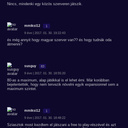
Nincs, mindenki egy közös szerveren játszik.
mmiksi12
1
9 éve | 2017. 01. 30. 19:22:43
és még annyit hogy magyar szerver van?? és hogy tudnák oda
átmenni?
susguy
83
9 éve | 2017. 01. 30. 18:55:20
80-as a maximum, alap játékkal is el lehet érni. Már korábban
bejelentették, hogy nem tervezik növelni egyik expansionnel sem a
maximum szintet.
mmiksi12
1
9 éve | 2017. 01. 30. 18:48:22
Sziasztok most kezdtem el játszani a free to play-részével és azt