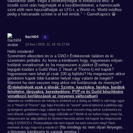
vaultokhoz sem. Végül a tevékenységük is korlátozva lesz: a
tizedik szint után hagyhatják el a kezdőterületeket, a harmincadik
szint előtt nem használhatják az LFG-t, a World vs. World módhoz
pedig a hatvanadik szintet is el kell érniük." ~ GameKapocs 😀
Itachi04
5
10 éve | 2015. 11. 18. 01:17:54
Helló mindenki!
Szeretném elkezdeni én is a GW2-t Érdekesnek találom és ki
szeretném próbálni. Az lenne a kérdésem hogy, ingyenesen milyen
korlátok vonatkoznak és ha megveszem a játékot (Esetleg a
legujjab kiadást a Guild Wars 2: Heart of Thorns-t) mit kapok?
Ingyenesen nem lehet pl csak 100 ig fejlődni? Ha megveszem akkor
gondolom kapok több karakter helyet vagy valami de megéri?
Mármint ha nem veszem meg akkor mit korlátoznak és mennyire?
(Érdekelnének ezek a témák: Szintre, kasztokra, fajokra, barátok
felvételre, tárgyakra, kereskedésre, PVP-re és Guild készítésére
vonatkozó korlátozások az ingyenes változatban)
Valamint ez mellékesen de mindig is érdekelt ez a dolog az MMO-k nál hogy ugye
ez a "Heart of Thorns" egy fajta frissítés és "event" amivel bekerül a játékba egy
új dungeon gondolom vagy valami de ha nem veszem meg akkor számomra ez
nem létezik a játékban vagy hogy működik ez? WoW-ot se tudom hogy most ha
megveszem az alap játékot és fizetem havonta akkor mit kapok ha megveszek
még 5 DVD/CD-t. Pontosabban mit nem kapok ha nem veszem meg? Nem
(Na mindegy ez nem olyan lényeges..
mehetek át egy map-ról a másikra?
a lényeges kérdéseim ki vannak emelve.)