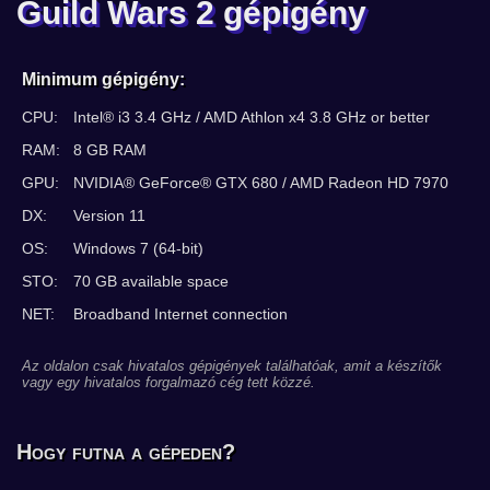
Guild Wars 2 gépigény
Minimum gépigény:
CPU:
Intel® i3 3.4 GHz / AMD Athlon x4 3.8 GHz or better
RAM:
8 GB RAM
GPU:
NVIDIA® GeForce® GTX 680 / AMD Radeon HD 7970
DX:
Version 11
OS:
Windows 7 (64-bit)
STO:
70 GB available space
NET:
Broadband Internet connection
Az oldalon csak hivatalos gépigények találhatóak, amit a készítők
vagy egy hivatalos forgalmazó cég tett közzé.
Hogy futna a gépeden?