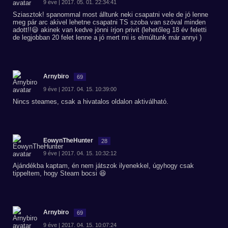
9 éve | 2017. 05. 01. 22:34:41
Sziasztok! spanommal most álltunk neki csapatni vele de jó lenne
meg pár arc akivel lehetne csapatni TS szoba van szóval minden
adott!!😃 akinek van kedve jönni írjon privit (lehetőleg 18 év feletti
de legjobban 20 felet lenne a jó mert mi is elmúltunk már annyi )
Arnybiro
69
9 éve | 2017. 04. 15. 10:39:00
Nincs steames, csak a hivatalos oldalon aktiválható.
EowynTheHunter
28
9 éve | 2017. 04. 15. 10:32:12
Ajándékba kaptam, én nem játszok ilyenekkel, úgyhogy csak
tippeltem, hogy Steam bocsi 😆
Arnybiro
69
9 éve | 2017. 04. 15. 10:07:24