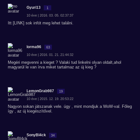
Gyuri13
1
10 éve | 2016. 03. 05. 02:37:37
Itt [LINK] sok infót meg lehet találni.
lorma96
63
10 éve | 2016. 01. 21. 21:44:32
Megéri megvenni a kieget ? Valaki tud linkelni olyan oldalt,ahol
magyarúl le van írva miket tartalmaz az új kieg ?
LemonGrab987
19
10 éve | 2015. 12. 19. 20:53:22
Nagyon sokan játszanak vele. úgy , mint mondjuk a WoW-val. Főleg
így , az új kiegészítővel.
SonyBl4ck
34