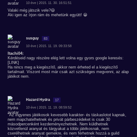
10 éve | 2015. 11. 30. 16:51:51
Valaki még játszik vele?😃
Aki igen az írjon rám és mehetünk együtt! 😀
susguy
83
10 éve | 2015. 11. 19. 09:33:58
Itachi04:
Kérdéseid nagy részére elég lett volna egy gyors google keresés:
[LINK]
Ha nincs meg a kiegészítő, akkor nem érheted el a kiegészítő
tartalmait. Viszont most már csak azt szükséges megvenni, az alap
játékot nem.
Hazard Hydra
17
10 éve | 2015. 11. 19. 08:59:52
"Az ingyenes játékosok kevesebb karakter- és táskaslotot kapnak,
nem mapchatelhetnek és privát párbeszédeket is csak 30
másodpercenként kezdeményezhetnek. Nem küldhetnek
közvetlenül aranyat és tárgyakat a többi játékosnak, nem
cserélhetnek aranyat gemekre, és nem férhetnek hozzá a guild