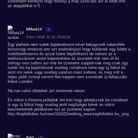
szeretném kérdezni hogy mennyi a max szint?(és azt el lehet érni
az alapjátékal is?)
NMate14
3
9 éve | 2016. 11. 01. 23:02:31
Egy párhete nem tudok bejelentkezni mivel bekapcsolt valamiféle
biztonsági rendszer ami azt eredményezi hogy küldenek egy kódot a
mobiltelefonomra és azzal tudok bejelntkezni de nekem az a
telefonszámom amire kapnomkéne az üzenetet már nem él és
sehogy sem tudom azt már be üzemelni support-nak meg csak úgy
tudok írni ha bejelntkezek esetleg csinálnom kéne egy új fiókot és
arrol írni nekik vagy esetleg valamio mást kellene, és meg volt a
teljes játék szóval semmi féle képpen nem szeretnék új felhaszáló
fiókot csinálni.
Ha van valmi ötletetek azt örrömmel várom.
És mikor a fórumra próbálok írni kéri hogy jelntekzzek be csináltam
is egy új fiókot hogy esetleg arról segítséget kérek és mikor
beszereretnék jelntkezeni ezt az üzenetet kapom
http://kepfeltoltes.hu/view/161101/ewfesg_www.kepfeltoltes.hu_.png
krex
4