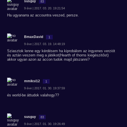
susguy
83
9 éve | 2017. 03. 20. 19:21:54
Ha ugyanarra az accountra veszed, persze.
BmaxDavid
1
9 éve | 2017. 03. 19. 14:48:19
Sziasztok lenne egy kérdésem ha kiprobálom az ingyenes verziót
és aztán veszem meg a játékot(Hearth of thorns kiegészitőst)
akkor ugyan azon az accon tudok majd játszanni?
mmiksi12
1
9 éve | 2017. 01. 30. 19:37:59
és world-be áttudok valahogy??
susguy
83
9 éve | 2017. 01. 30. 19:26:49