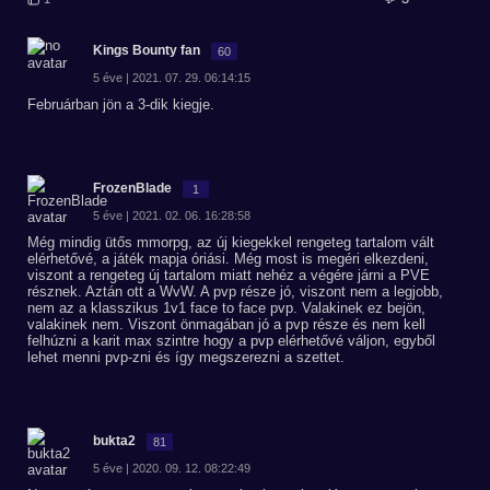
Kings Bounty fan
60
5 éve | 2021. 07. 29. 06:14:15
Februárban jön a 3-dik kiegje.
FrozenBlade
1
5 éve | 2021. 02. 06. 16:28:58
Még mindig ütős mmorpg, az új kiegekkel rengeteg tartalom vált
elérhetővé, a játék mapja óriási. Még most is megéri elkezdeni,
viszont a rengeteg új tartalom miatt nehéz a végére járni a PVE
résznek. Aztán ott a WvW. A pvp része jó, viszont nem a legjobb,
nem az a klasszikus 1v1 face to face pvp. Valakinek ez bejön,
valakinek nem. Viszont önmagában jó a pvp része és nem kell
felhúzni a karit max szintre hogy a pvp elérhetővé váljon, egyből
lehet menni pvp-zni és így megszerezni a szettet.
bukta2
81
5 éve | 2020. 09. 12. 08:22:49