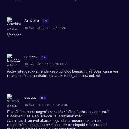
Arnybiro
69
10 éve | 2015. 11. 15. 21:35:45
Variance.
Laci552
19
10 éve | 2015. 11. 15. 20:40:58
Aktív játékosokkal rendelkező guild-ot keresünk 😃 80as karim van
nekem is és ismerősömnek is akivel együtt játszunk 😀
susguy
83
10 éve | 2015. 10. 27. 23:54:36
Fizető játékosok nagyrésze valószínűleg áttért a kiegre, ettől
függetlenül az alap játékkal is játszanak még.
Azzal kezdj amivel akarsz, egyedül a mesmer az amibe
mindenképp nehezebb bejelönni, de az alapokba beletanulni