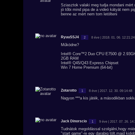
Sziasztok valaki meg tudja mondani mért n
jó tőbi mind pipa de a videó kátyát ne
benne az mért nem tom letölteni
RyuuSSJ4
2
8 éve | 2018. 01. 06. 12:21:24
Működne?
Intel® Core™2 Duo CPU E7500 @ 2.93G
2GB RAM
Intel® Q45/Q43 Express Chipset
Win 7 Home Premium (64-bit)
Zotarotto
1
8 éve | 2017. 12. 30. 09:14:48
Nagyon ***a kis játék, a másodikban sokk
Jack Dinorscio
1
9 éve | 2017. 07. 26. 14
Tudnàtok megoldàssal szolgàlni,hogy mièrt
"start game"-re egy darabig tölt,majd kido