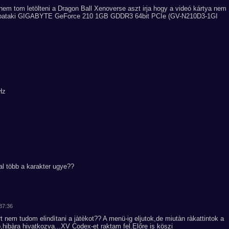
em tom letölteni a Dragon Ball Xenoverse aszt irja hogy a videó kártya nem
m pipataki GIGABYTE GeForce 210 1GB GDDR3 64bit PCIe (GV-N210D3-1GI
Hz
al több a karakter ugye??
:37:36
 nem tudom elindìtani a jàtèkot?? A menü-ig eljutok,de miutàn ràkattintok a
b,hibàra hivatkozva...XV Codex-et raktam fel.Előre is köszi