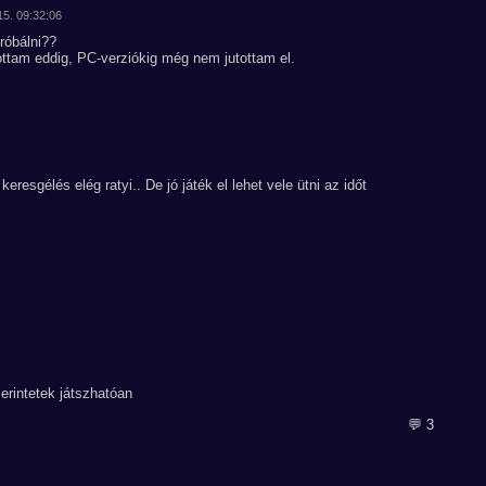
15. 09:32:06
róbálni??
ottam eddig, PC-verziókig még nem jutottam el.
resgélés elég ratyi.. De jó játék el lehet vele ütni az időt
rintetek játszhatóan
💬 3