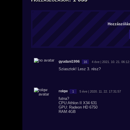
Hozzászólás 
gyudani1996
16
4 éve | 2021. 10. 21. 06:12
Sziasztok! Lesz 3. rész?
rolqw
1
5 éve | 2020. 11. 22. 17:31:57
futna?
CPU:Athlon II X34 631
GPU: Radeon HD 6750
RAM:4GB