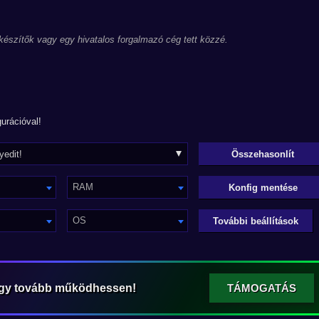
 készítők vagy egy hivatalos forgalmazó cég tett közzé.
urációval!
RAM
Konfig mentése
OS
További beállítások
ogy tovább működhessen!
TÁMOGATÁS