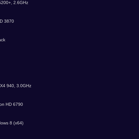
 5200+, 2.6GHz
HD 3870
ack
I X4 940, 3.0GHz
eon HD 6790
dows 8 (x64)