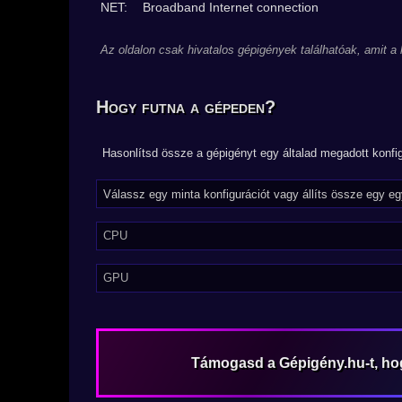
NET:
Broadband Internet connection
Az oldalon csak hivatalos gépigények találhatóak, amit a
Hogy futna a gépeden?
Hasonlítsd össze a gépigényt egy általad megadott konfig
CPU
GPU
Támogasd a Gépigény.hu-t, h