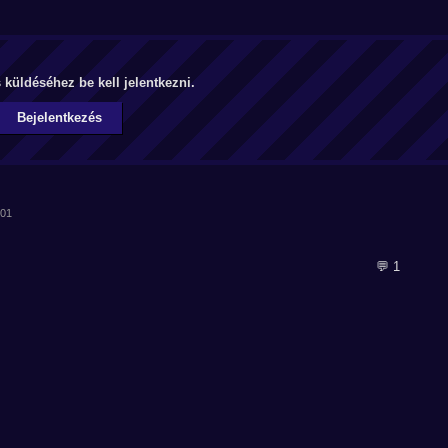
küldéséhez be kell jelentkezni.
Bejelentkezés
:01
💬 1