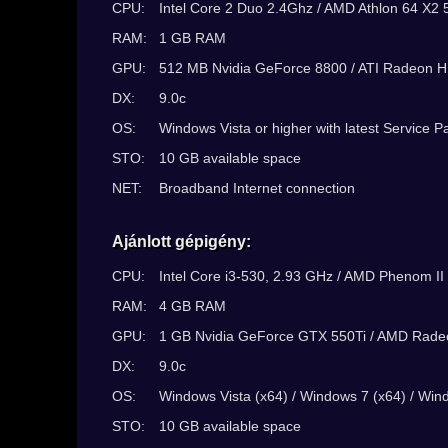
CPU:
Intel Core 2 Duo 2.4Ghz / AMD Athlon 64 X2
RAM:
1 GB RAM
GPU:
512 MB Nvidia GeForce 8800 / ATI Radeon 
DX:
9.0c
OS:
Windows Vista or higher with latest Service P
STO:
10 GB available space
NET:
Broadband Internet connection
Ajánlott gépigény:
CPU:
Intel Core i3-530, 2.93 GHz / AMD Phenom I
RAM:
4 GB RAM
GPU:
1 GB Nvidia GeForce GTX 550Ti / AMD Rad
DX:
9.0c
OS:
Windows Vista (x64) / Windows 7 (x64) / Win
STO:
10 GB available space