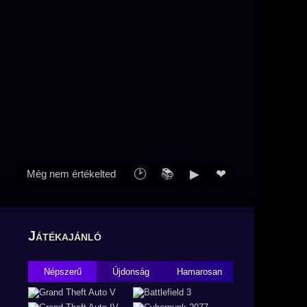
🕑
📚
▶
❤
Még nem értékelted
Játékajánló
Népszerű
Újdonság
Hamarosan