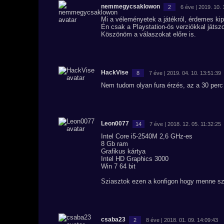
nemmegycsaklowon
2
6 éve | 2019. 10. 
Mi a véleményetek a játékról, érdemes kip
Én csak a Playstation-ös verziókkal játsz
Köszönöm a válaszokat előre is.
HackVise
8
7 éve | 2019. 04. 10. 13:51:39
Nem tudom olyan fura érzés, az a 30 perc ke
Leon0077
14
7 éve | 2018. 12. 05. 11:32:25
Intel Core i5-2540M 2,6 GHz-es
8 Gb ram
Grafikus kártya
Intel HD Graphics 3000
Win 7 64 bit
Sziasztok ezen a konfigon hogy menne sze
csaba23
2
8 éve | 2018. 01. 09. 14:09:43