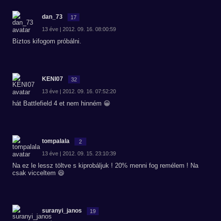
dan_73
17
13 éve | 2012. 09. 16. 08:00:59
Biztos kifogom próbálni.
KENI07
32
13 éve | 2012. 09. 16. 07:52:20
hát Battlefield 4 et nem hinném 😀
tompalala
2
13 éve | 2012. 09. 15. 23:10:39
Na ez le lessz töltve s kiprobáljuk ! 20% menni fog remélem ! Na
csak vicceltem 😆
suranyi_janos
19