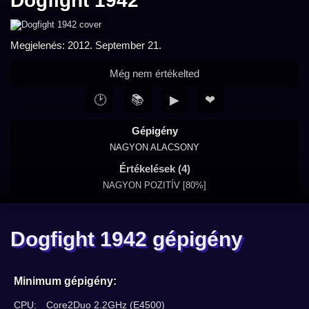
Dogfight 1942
Megjelenés: 2012. September 21.
Még nem értékelted
🕑
📚
▶
❤
Gépigény
NAGYON ALACSONY
Értékelések (4)
NAGYON POZITÍV [80%]
Dogfight 1942 gépigény
Minimum gépigény:
CPU:
Core2Duo 2.2GHz (E4500)