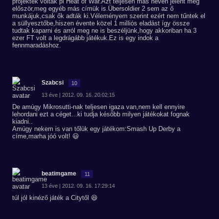
projektek voltak pl Heat of War.Azt teljesen más néven jelent meg
először,meg egyéb más címük is.Übersoldier 2 sem az ő
munkájuk,csak ők adták ki.Véleményem szerint ezért nem tűntek el
a süllyesztőbe,hiszen évente közel 1 milliós eladást így össze
tudtak kaparni és arról meg ne is beszéljünk,hogy akkoriban ha 3
ezer FT volt a legdrágább játékuk.Ez is egy indok a
fennmaradáshoz.
Szabcsi
10
13 éve | 2012. 09. 16. 20:02:15
De amúgy Mikrosutti-nak teljesen igaza van,nem kell ennyire
lehordani ezt a céget...ki tudja később milyen játékokat fognak
kiadni..
Amúgy nekem is van tőlük egy játékom:Smash Up Derby a
címe,marha jóó volt! 😃
beatimgame
11
13 éve | 2012. 09. 16. 17:29:14
túl jól kinéző játék a Citytől 😆