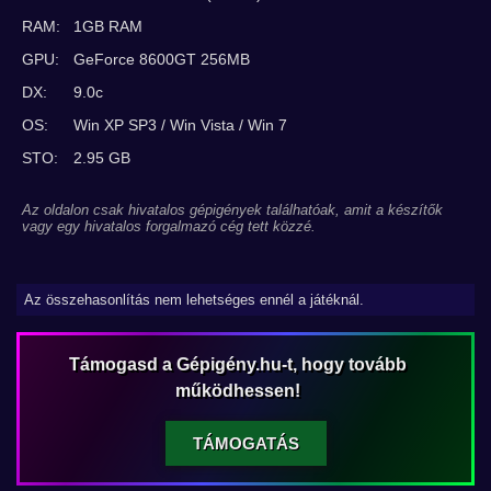
RAM:
1GB RAM
GPU:
GeForce 8600GT 256MB
DX:
9.0c
OS:
Win XP SP3 / Win Vista / Win 7
STO:
2.95 GB
Az oldalon csak hivatalos gépigények találhatóak, amit a készítők
vagy egy hivatalos forgalmazó cég tett közzé.
Az összehasonlítás nem lehetséges ennél a játéknál.
Támogasd a Gépigény.hu-t, hogy tovább
működhessen!
TÁMOGATÁS