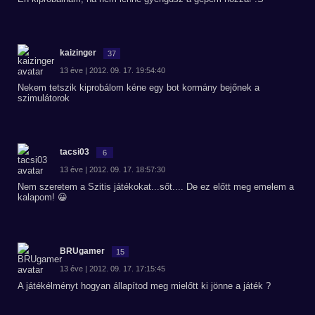
kaizinger
37
13 éve | 2012. 09. 17. 19:54:40
Nekem tetszik kiprobálom kéne egy bot kormány bejőnek a
szimulátorok
tacsi03
6
13 éve | 2012. 09. 17. 18:57:30
Nem szeretem a Szitis játékokat...sőt.... De ez előtt meg emelem a
kalapom! 😀
BRUgamer
15
13 éve | 2012. 09. 17. 17:15:45
A játékélményt hogyan állapítod meg mielőtt ki jönne a játék ?