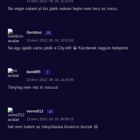
13 éve | 2012. 09. 16. 11:12:54
Na végre valami jó kis játék nekem bejön nem lesz ez rossz.
Gerdzso
25
13 éve | 2012. 09. 16. 10:51:53
Na egy újabb várós játék a City-től! 😀 Kezdenek nagyon belejönni
bandi95
2
13 éve | 2012. 09. 16. 10:25:59
Tényleg nem néz ki rosszul
veres012
10
13 éve | 2012. 09. 16. 09:59:13
hát nem tudom az irányítására kiváncsi leszek 😃