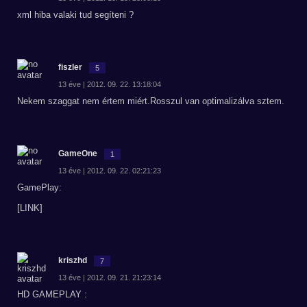
xml hiba valaki tud segíteni ?
fiszler
5
13 éve | 2012. 09. 22. 13:18:04
Nekem szaggat nem értem miért.Rosszul van optimalizálva sztem.
GameOne
1
13 éve | 2012. 09. 22. 02:21:23
GamePlay:
[LINK]
kriszhd
7
13 éve | 2012. 09. 21. 21:23:14
HD GAMEPLAY :