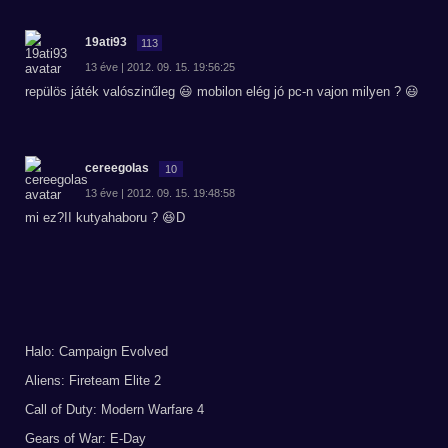
19ati93
113
13 éve | 2012. 09. 15. 19:56:25
repülös játék valószinűleg 😃 mobilon elég jó pc-n vajon milyen ? 😃
cereegolas
10
13 éve | 2012. 09. 15. 19:48:58
mi ez?II kutyahaboru ? 😆D
Halo: Campaign Evolved
Aliens: Fireteam Elite 2
Call of Duty: Modern Warfare 4
Gears of War: E-Day