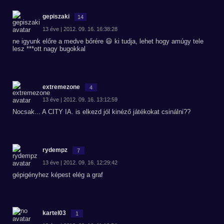
gepiszaki
14
13 éve | 2012. 09. 16. 16:38:28
ne igyunk előre a medve bőrére 😃 ki tudja, lehet hogy amúgy tele
lesz ***ott nagy bugokkal
extremezone
4
13 éve | 2012. 09. 16. 13:12:59
Nocsak... A CITY IA. is elkezd jól kinéző játékokat csinálni??
rydempz
7
13 éve | 2012. 09. 16. 12:29:42
gépigényhez képest elég a graf
kartel03
1