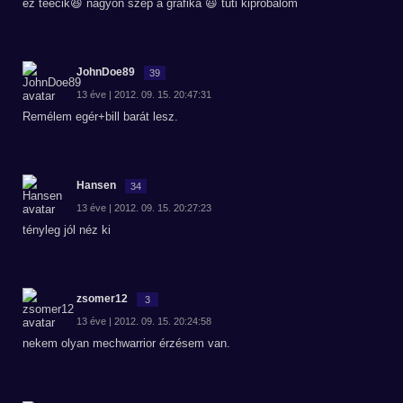
ez teecik😆 nagyon szép a grafika 😃 tuti kiprobálom
JohnDoe89
39
13 éve | 2012. 09. 15. 20:47:31
Remélem egér+bill barát lesz.
Hansen
34
13 éve | 2012. 09. 15. 20:27:23
tényleg jól néz ki
zsomer12
3
13 éve | 2012. 09. 15. 20:24:58
nekem olyan mechwarrior érzésem van.