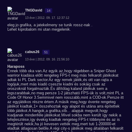
TNGDavid
14
13 éve | 2012. 09. 17. 12:37:12
eleg jo grafika, a jatekelmeny se tunik rossz-nak .
Lehet kiprobalom mi utan megjelenik.
cabus26
51
13 éve | 2012. 09. 16. 21:56:10
Haraposs
Ennek több oka van.Az egyik az,hogy régebben a Sniper Ghost
warriror kiadása előtt rengeteg FPS-t meg más felkarolt játékokat
adtak ki PL Dark sector.Az egy remek játék,és ott van rajta a
logójuk,mert más kiadó cseszte kiadni és sokáig csak az
oroszoknál forgalmazták.És állítólag kaland játékuk sem a
legszarabbak,no meg persze 1-2 játszható FPS-ük is volt,mint PL a
Code Of Honor 3.Semmivel nem rosszabb,mint a COD-ok.Persze itt
az egyjátékos részre értem.A másik meg,hogy évente rengeteg
játékot kiadtak,1× összehoztak egy alapot és utána arra építettek
több játékot.A hangok,a grafika,stb... alapjuk megvolt,hogy
kiadjanak mindenféle játékokat.Mivel sokba nem került így nekik a
lefejlesztése,így évekig kiadtak rengeteg FPS-t többnyire és az is
megtérült nekik,ha jó kevesen vették meg,mert tuti 1-200000-et
eladtak átlagosan belőle.A régi city-s játékok meg általában felkarolt