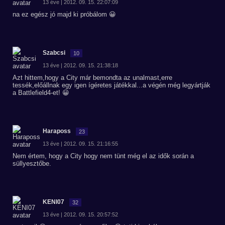
13 éve | 2012. 09. 15. 22:07:09
na ez egész jó majd ki próbálom 😀
Szabcsi
10
13 éve | 2012. 09. 15. 21:38:18
Azt hittem,hogy a City már bemondta az unalmast,erre
tessék,előállnak egy igen ígéretes játékkal...a végén még legyártják
a Battlefield4-et! 😀
Haraposs
23
13 éve | 2012. 09. 15. 21:16:55
Nem értem, hogy a City hogy nem tünt még el az idők során a
süllyesztőbe.
KENI07
32
13 éve | 2012. 09. 15. 20:57:52