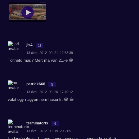
jls4
11
13 éve | 2012. 09. 21. 12:53:39
Tölthető már.? Mert ma van 21.-e 😀
patrick666
5
13 éve | 2012. 09. 20. 17:40:12
valahogy nagyon nem hasonlít 😃 😃
terminatortx
6
13 éve | 2012. 09. 19. 20:21:51
Én kipróbálnám, ha nem lenne gyengusz a gépem hozzá! :S