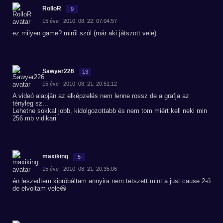
RolloR
9
15 éve | 2010. 08. 22. 07:04:57
ez milyen game? miről szól (már aki játszott vele)
Sawyer226
13
15 éve | 2010. 08. 21. 20:51:12
A videó alapján az elképzelés nem lenne rossz de a grafja az
tényleg sz...
Lehetne sokkal jobb, kidolgozottabb és nem tom miért kell neki min
256 mb vidikari
maxiking
5
15 éve | 2010. 08. 21. 20:35:06
én leszedtem kipróbáltam annyira nem tetszett mint a just cause 2-ő
de elvoltam vele😆