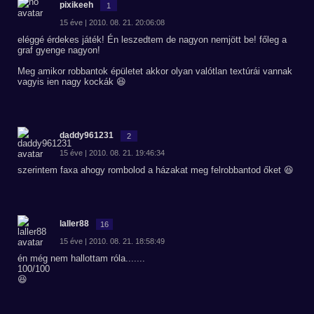
pixikeeh
1
15 éve | 2010. 08. 21. 20:06:08
eléggé érdekes játék! Én leszedtem de nagyon nemjött be! főleg a
graf gyenge nagyon!
Meg amikor robbantok épületet akkor olyan valótlan textúrái vannak
vagyis ien nagy kockák 😆
daddy961231
2
15 éve | 2010. 08. 21. 19:46:34
szerintem faxa ahogy rombolod a házakat meg felrobbantod őket 😆
laller88
16
15 éve | 2010. 08. 21. 18:58:49
én még nem hallottam róla.......
100/100
😆