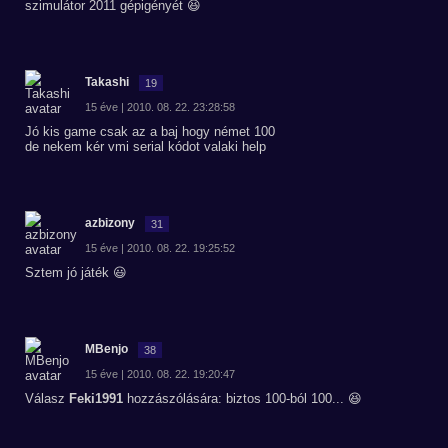
szimulátor 2011 gépigényét 😆
Takashi
19
15 éve | 2010. 08. 22. 23:28:58
Jó kis game csak az a baj hogy német 100
de nekem kér vmi serial kódot valaki help
azbizony
31
15 éve | 2010. 08. 22. 19:25:52
Sztem jó játék 😃
MBenjo
38
15 éve | 2010. 08. 22. 19:20:47
Válasz
Feki1991
hozzászólására: biztos 100-ból 100... 😆