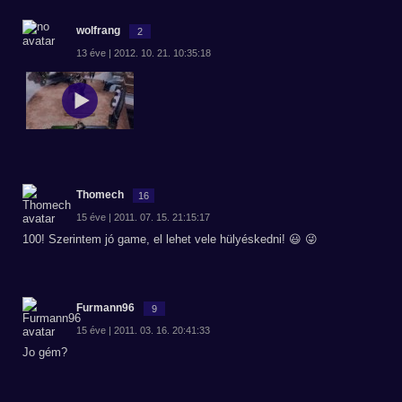
wolfrang
2
13 éve | 2012. 10. 21. 10:35:18
Thomech
16
15 éve | 2011. 07. 15. 21:15:17
100! Szerintem jó game, el lehet vele hülyéskedni! 😃 😜
Furmann96
9
15 éve | 2011. 03. 16. 20:41:33
Jo gém?