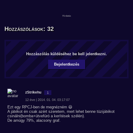
Hozzászólások: 32
Hozzászólás küldéséhez be kell jelentkezni.
Bejelentkezés
zStrikehu
1
12 éve | 2014. 01. 04. 03:17:07
Ezt egy RPCJ-ben de megnézném 😃
A játékot én csak azért szeretem, mert lehet benne tüzijátékot
csinálni(bomba+ütvefúró a kerítések szélén).
De amúgy 79%, alacsony graf.