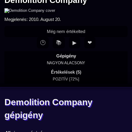
Demolition Company
Megjelenés: 2010. August 20.
Még nem értékelted
🕑
📚
▶
❤
Gépigény
NAGYON ALACSONY
Értékelések (5)
POZITÍV [72%]
Demolition Company
gépigény