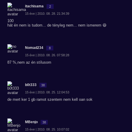
itachisama
2
15 éve | 2010. 08. 28. 21:34:39
100
hát én nem is tudom... de tényleg nem... nem ismerem 😆
Nomad234
8
15 éve | 2010. 08. 26. 07:58:28
87 %,nem az én stílusom
b0t333
38
15 éve | 2010. 08. 25. 12:04:53
de mert ker 1 gb ramot szentem nem kell oan sok
MBenjo
38
15 éve | 2010. 08. 25. 10:07:02