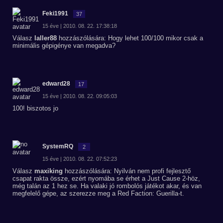
Feki1991
37
15 éve | 2010. 08. 22. 17:38:18
Válasz
laller88
hozzászólására: Hogy lehet 100/100 mikor csak a
minimális gépigénye van megadva?
edward28
17
15 éve | 2010. 08. 22. 09:05:03
100! biszotos jo
SystemRQ
2
15 éve | 2010. 08. 22. 07:52:23
Válasz
maxiking
hozzászólására: Nyilván nem profi fejlesztő
csapat rakta össze, ezért nyomába se érhet a Just Cause 2-höz,
még talán az 1 hez se. Ha valaki jó rombolós játékot akar, és van
megfelelő gépe, az szerezze meg a Red Faction: Guerilla-t.