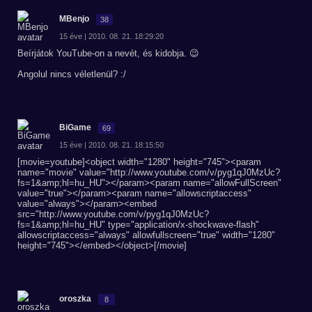
MBenjo
38
15 éve | 2010. 08. 21. 18:29:20
Beírjátok YouTube-on a nevét, és kidobja. 😉
Angolul nincs véletlenül? :/
BiGame
69
15 éve | 2010. 08. 21. 18:15:50
[movie=youtube]<object width="1280" height="745"><param
name="movie" value="http://www.youtube.com/v/pyg1qJ0MzUc?
fs=1&amp;hl=hu_HU"></param><param name="allowFullScreen"
value="true"></param><param name="allowscriptaccess"
value="always"></param><embed
src="http://www.youtube.com/v/pyg1qJ0MzUc?
fs=1&amp;hl=hu_HU" type="application/x-shockwave-flash"
allowscriptaccess="always" allowfullscreen="true" width="1280"
height="745"></embed></object>[/movie]
oroszka
8