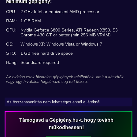
Minimum gépigény:
CPU:
2 GHz Intel or equivalent AMD processor
RAM:
1 GB RAM
GPU:
Nvidia Geforce 6800 Series, ATI Radeon X850, S3
Chrome 430 GT or better (min 256 MB VRAM)
OS:
Windows XP, Windows Vista or Windows 7
STO:
1 GB free hard drive space
Hang:
Soundcard required
Az oldalon csak hivatalos gépigények találhatóak, amit a készítők
vagy egy hivatalos forgalmazó cég tett közzé.
Az összehasonlítás nem lehetséges ennél a játéknál.
Támogasd a Gépigény.hu-t, hogy tovább
működhessen!