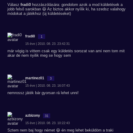
Válasz
fradi0
hozzászólására: gondolom azok a mod küldetések a
jobb felső sarokban 😃 Az biztos akkor nyílik ki, ha szedsz valahogy
módokat a játékhoz (új küldetéseket)
fradi0
1
15 éve | 2010. 08. 23. 23:42:31
már végig is vittem csak egy küldetés sorozat van ami nem tom mit
akar de nem nyilik meg se hogy sem
martinez01
3
15 éve | 2010. 08. 23. 16:07:43
nemrossz játék bár gyorsan rá lehet unni!
azbizony
31
15 éve | 2010. 08. 23. 10:22:43
Sztem nem baj hogy német 😃 én meg lehet beküldöm a traki