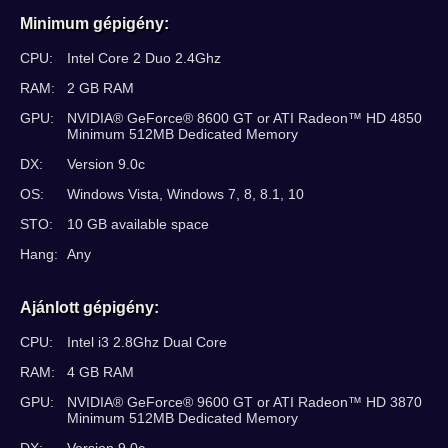
Minimum gépigény:
CPU:
Intel Core 2 Duo 2.4Ghz
RAM:
2 GB RAM
GPU:
NVIDIA® GeForce® 8600 GT or ATI Radeon™ HD 4850
Minimum 512MB Dedicated Memory
DX:
Version 9.0c
OS:
Windows Vista, Windows 7, 8, 8.1, 10
STO:
10 GB available space
Hang:
Any
Ajánlott gépigény:
CPU:
Intel i3 2.8Ghz Dual Core
RAM:
4 GB RAM
GPU:
NVIDIA® GeForce® 9600 GT or ATI Radeon™ HD 3870
Minimum 512MB Dedicated Memory