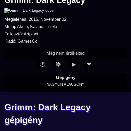
Grimm: Dark Legacy
Megjelenés: 2016. November 02.
Műfaj:
Akció
,
Kaland
,
Túlélő
Fejlesztő: Artplant
Kiadó: GamesCo
Még nem értékelted
🕑
📚
▶
❤
Gépigény
NAGYON ALACSONY
Grimm: Dark Legacy
gépigény