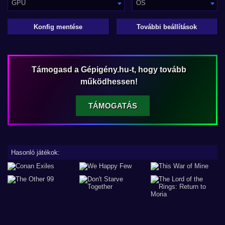
GPU
OS
Konfig mentése
További beállítások
Támogasd a Gépigény.hu-t, hogy tovább
működhessen!
TÁMOGATÁS
Hasonló játékok: