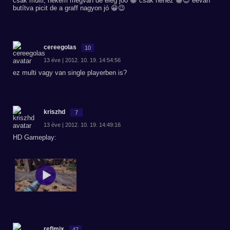
csak multi, nekem megvan de elég jóó 😀 csak nehéz 😀😉 éevan
butítva picit de a graff nagyon jó 😀😉
cereegolas
10
13 éve | 2012. 10. 19. 14:54:56
ez multi vagy van single playerben is?
kriszhd
7
13 éve | 2012. 10. 19. 14:49:16
HD Gameplay:
reflmix
47