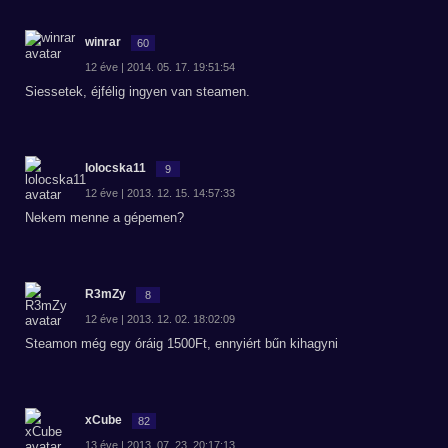
winrar
60
12 éve | 2014. 05. 17. 19:51:54
Siessetek, éjfélig ingyen van steamen.
lolocska11
9
12 éve | 2013. 12. 15. 14:57:33
Nekem menne a gépemen?
R3mZy
8
12 éve | 2013. 12. 02. 18:02:09
Steamon még egy óráig 1500Ft, ennyiért bűn kihagyni
xCube
82
13 éve | 2013. 07. 23. 20:17:13