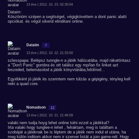
13 éve | 2012. 10. 23. 02:30:04
Dataim:
Köszönöm szépen a segitséget, végigkövettem a dont panic alatti
opciókat. és végül sikerül elinditani online.
Dataim
7
13 éve | 2012. 10. 22. 21:33:50
szlesspapa: Belépsz tunngle-n a játék hálózatába, majd rákattintasz
a "Don't Panic" gombra és ott találsz egy mp/lan fix linket azt
leszeded, belemásolod a játék könyvtárába,felülírod...
Egyébként jó játék és szerintem nem túlzás a gépigény, tényleg kell
neki a quad core.
Nomadson
12
13 éve | 2012. 10. 21. 21:46:09
valaki nem tudja hoyg lehet online tolni ezzel a játékkal?
Irta valaki hogy tunglee-n lehet , felraktam, meg is találtam a
szobáját a játéknak be is léptem de a játék nem indul el utána, ha
meg külön inditom akkor nem ir szerver listát a join game-nél. Hogy