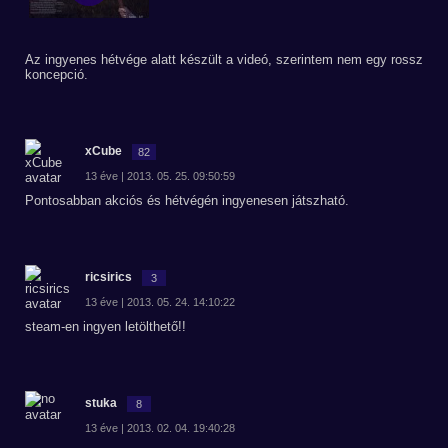
Az ingyenes hétvége alatt készült a videó, szerintem nem egy rossz
koncepció.
xCube
82
13 éve | 2013. 05. 25. 09:50:59
Pontosabban akciós és hétvégén ingyenesen játszható.
ricsirics
3
13 éve | 2013. 05. 24. 14:10:22
steam-en ingyen letölthető!!
stuka
8
13 éve | 2013. 02. 04. 19:40:28