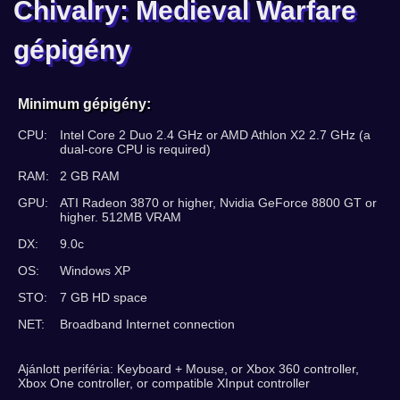
Chivalry: Medieval Warfare
gépigény
Minimum gépigény:
CPU:
Intel Core 2 Duo 2.4 GHz or AMD Athlon X2 2.7 GHz (a
dual-core CPU is required)
RAM:
2 GB RAM
GPU:
ATI Radeon 3870 or higher, Nvidia GeForce 8800 GT or
higher. 512MB VRAM
DX:
9.0c
OS:
Windows XP
STO:
7 GB HD space
NET:
Broadband Internet connection
Ajánlott periféria: Keyboard + Mouse, or Xbox 360 controller,
Xbox One controller, or compatible XInput controller