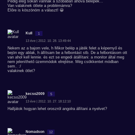
Pedig elég sokan vannak a szobában ahova belépek...
Van valakinek ötlete a problémámra?
Előre is köszönöm a választ! 😀
Kull
1
13 éve | 2012. 10. 28. 13:49:44
Nekem az a bajom vele, h Mikor belép a játék felet a képernyő és
bejön egy ablak, h állítsam be a felbontást stb. De a felbontásom ott
van ahol kell lennie. és ezt se engedi átállítani: a monitor által meg
nem jeleníthető üzemmódok elrejtése. Még csökkentet módban
sem.. :/
valakinek ötlet?
kecso2009
5
13 éve | 2012. 10. 27. 18:12:10
Halljátok hogyan lehet oroszról angolra állítani a nyelvet?
Nomadson
12