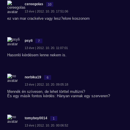
cereegolas
10
13 éve | 2012. 10. 20. 17:51:06
ez van mar crackelve vagy lesz?elore koszonom
psyli
7
13 éve | 2012. 10. 20. 11:07:01
Hasonló kérdésem lenne nekem is.
norbika19
6
13 éve | 2012. 10. 20. 09:05:18
Mennék én szívesen, de lehet törttel multizni?
És egy másik fontos kérdés: Hányan vannak egy szerveren?
tomyboy0014
1
13 éve | 2012. 10. 20. 00:06:52