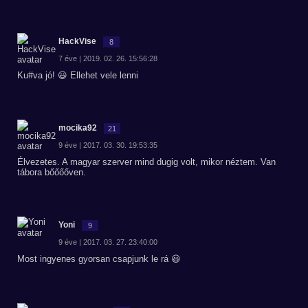
HackVise
8
7 éve | 2019. 02. 26. 15:56:28
Ku#va jó! 😃 Ellehet vele lenni
mocika92
21
9 éve | 2017. 03. 30. 19:53:35
Élvezetes. A magyar szerver mind dugig volt, mikor néztem. Van
tábora bőőőőven.
Yoni
9
9 éve | 2017. 03. 27. 23:40:00
Most ingyenes gyorsan csapjunk le rá 😃