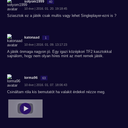
solyom1999
40
10 éve | 2016. 01. 20. 19:18:45
Sziasztok ez a játék csak multis vagy lehet Singleplayer-ezni is ?
katonaad
1
10 éve | 2016. 01. 09. 13:17:23
A játék önmaga nagyon jó. Egy igazi középkori TF2 kasztokkal
sajnálom, hogy nem olyan híres mint az mert remek játék.
lorma96
63
10 éve | 2016. 01. 07. 18:06:43
Csináltam róla kis bemutatót ha valakit érdekel nézze meg.