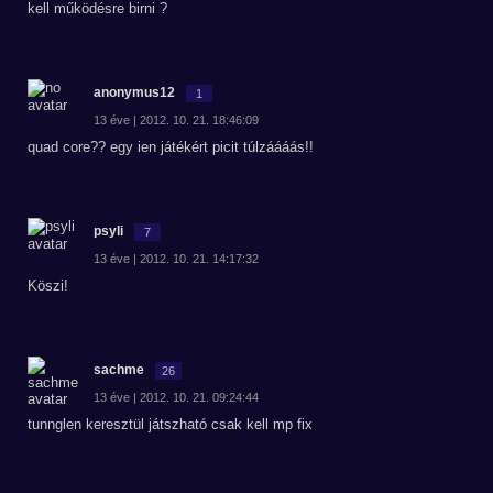
kell működésre birni ?
anonymus12
1
13 éve | 2012. 10. 21. 18:46:09
quad core?? egy ien játékért picit túlzáááás!!
psyli
7
13 éve | 2012. 10. 21. 14:17:32
Köszi!
sachme
26
13 éve | 2012. 10. 21. 09:24:44
tunnglen keresztül játszható csak kell mp fix