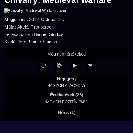
Chivalry: Medieval Warfare
Megjelenés: 2012. October 16.
Műfaj:
Akció
,
First person
Fejlesztő: Torn Banner Studios
Kiadó: Torn Banner Studios
Még nem értékelted
🕑
📚
▶
❤
Gépigény
NAGYON ALACSONY
Értékelések (25)
NAGYON POZITÍV [84%]
Hírek (1)