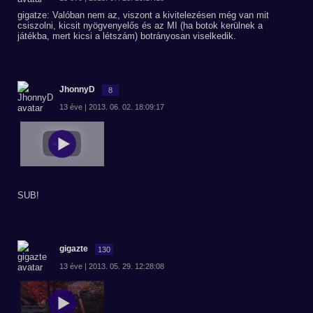
gigatze: Valóban nem az, viszont a kivitelezésen még van mit
csiszolni, kicsit nyögvenyelős és az MI (ha botok kerülnek a
játékba, mert kicsi a létszám) botrányosan viselkedik.
JhonnyD
8
13 éve | 2013. 06. 02. 18:09:17
SUB!
gigazte
130
13 éve | 2013. 05. 29. 12:28:08