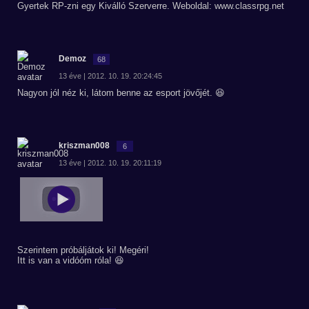
Gyertek RP-zni egy Kiválló Szerverre. Weboldal: www.classrpg.net
Demoz
68
13 éve | 2012. 10. 19. 20:24:45
Nagyon jól néz ki, látom benne az esport jövőjét. 😆
kriszman008
6
13 éve | 2012. 10. 19. 20:11:19
Szerintem próbáljátok ki! Megéri!
Itt is van a vidóóm róla! 😆