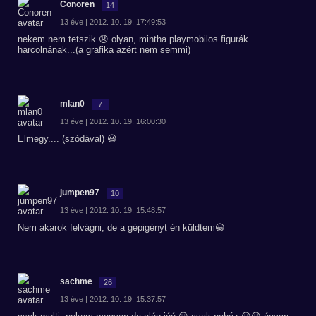
Conoren
14
13 éve | 2012. 10. 19. 17:49:53
nekem nem tetszik 😞 olyan, mintha playmobilos figurák
harcolnának...(a grafika azért nem semmi)
mlan0
7
13 éve | 2012. 10. 19. 16:00:30
Elmegy.... (szódával) 😃
jumpen97
10
13 éve | 2012. 10. 19. 15:48:57
Nem akarok felvágni, de a gépigényt én küldtem😀
sachme
26
13 éve | 2012. 10. 19. 15:37:57