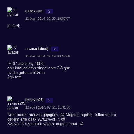
akoszsula
2
11 éve | 2014. 09. 29. 19:07:07
jó játék
mcmarkthedj
2
11 éve | 2014. 09. 19. 19:52:06
92 67 alacsony 1080p
cpu intel celeron singel core 2.8 ghz
nvidia geforce 512mb
2gb ram
szkevin95
2
12 éve | 2014. 07. 21. 18:31:30
Nem tudom mi ez a gépigény. 😃 Megvolt a játék, fullon vitte a
gépem erre csak 91/81%-ot ír. 😃
Szóval itt szerintem valami nagyon habi. 😃