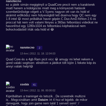
nanotecno
ez a játék simán megigényli a QuadCore procit nem a karakterek
miatt hanem a kidolgozás miatt meg a környezeti hatások
szembetűnősége végett a V.Syens nagyon ott van és hidd el
akármit erőlködsz nem hülyeségből lett doaírva hogy QC nem egy
1.8 intel 😃 most próbáltuk haver gépén C.Duo AmD Athlon 2.6 os
proccal hát nem volt valami fényes a 360as felbontású videókat ne
hasonlítsd egy 1280x1024 es felbontású képhatással nem
bohockodásból írták oda hidd el 😂
nanotecno
2
13 éve | 2012. 11. 18. 12:04:03
Quad Core és a 4gb Ram picit vicc 😀 amugy mi lehet nekem a
gond valaki segitsen: elindítom a játékot tölt kijön 1 fekete kép és
annyi valaki help!😃
xsebix
41
13 éve | 2012. 11. 06. 00:00:02
Kipróbáltam a traininget és tetszik...De szeretnék multizni
is...Megcsináltam amit
Dataim
írt 4 hsz-el lejjebb. de mikor
rámegyek, hogy join game nem talál 1 servert sem! :/