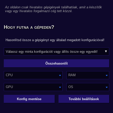
Az oldalon csak hivatalos gépigények találhatóak, amit a készítők
vagy egy hivatalos forgalmazó cég tett közzé.
Hogy futna a gépeden?
Hasonlítsd össze a gépigényt egy általad megadott konfigurációval!
CPU
RAM
GPU
OS
Konfig mentése
További beállítások