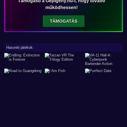
Támogasd a Gépigény.hu-t, hogy tovább
működhessen!
TÁMOGATÁS
Hasonló játékok: