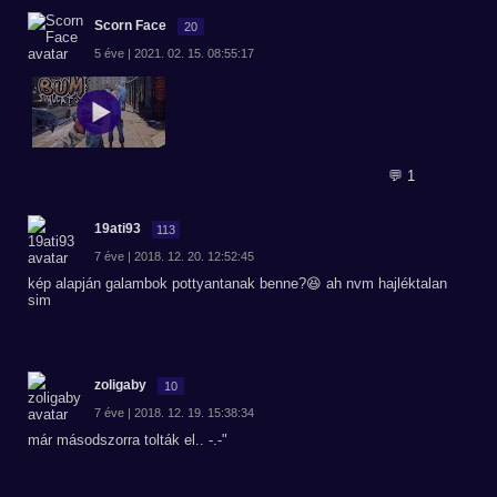
Scorn Face
20
5 éve | 2021. 02. 15. 08:55:17
💬 1
19ati93
113
7 éve | 2018. 12. 20. 12:52:45
kép alapján galambok pottyantanak benne?😆 ah nvm hajléktalan
sim
zoligaby
10
7 éve | 2018. 12. 19. 15:38:34
már másodszorra tolták el.. -.-"