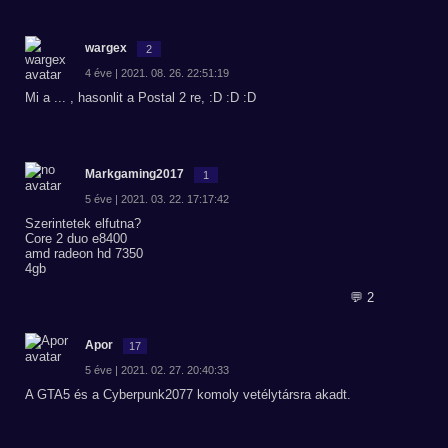
wargex
2
4 éve | 2021. 08. 26. 22:51:19
Mi a ... , hasonlit a Postal 2 re, :D :D :D
Markgaming2017
1
5 éve | 2021. 03. 22. 17:17:42
Szerintetek elfutna?
Core 2 duo e8400
amd radeon hd 7350
4gb
💬 2
Apor
17
5 éve | 2021. 02. 27. 20:40:33
A GTA5 és a Cyberpunk2077 komoly vetélytársra akadt.