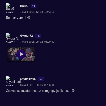
BalaG
14
7 éve | 2018. 12. 18. 19:43:17
En mar varom! 😃
Gyrger72
36
7 éve | 2018. 09. 02. 08:09:42
anyucika96
4
8 éve | 2018. 08. 06. 09:56:41
Csöves szimulátor hát ez beteg egy játék lesz! 😃