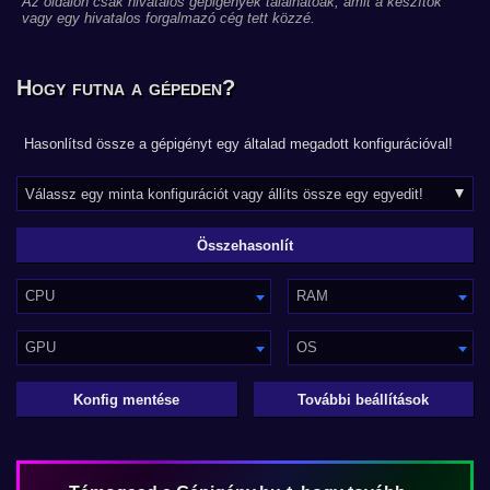
Az oldalon csak hivatalos gépigények találhatóak, amit a készítők
vagy egy hivatalos forgalmazó cég tett közzé.
Hogy futna a gépeden?
Hasonlítsd össze a gépigényt egy általad megadott konfigurációval!
CPU
RAM
GPU
OS
Konfig mentése
További beállítások