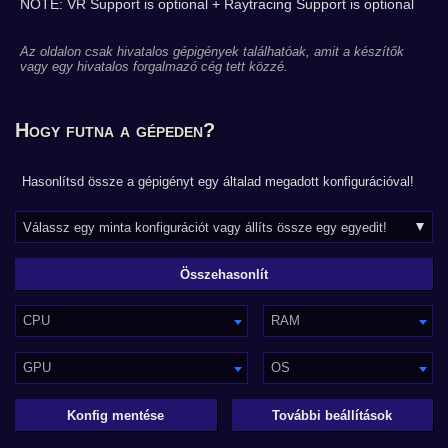
NOTE: VR Support is optional + Raytracing Support is optional
Az oldalon csak hivatalos gépigények találhatóak, amit a készítők
vagy egy hivatalos forgalmazó cég tett közzé.
Hogy futna a gépeden?
Hasonlítsd össze a gépigényt egy általad megadott konfigurációval!
CPU
RAM
GPU
OS
Konfig mentése
További beállítások