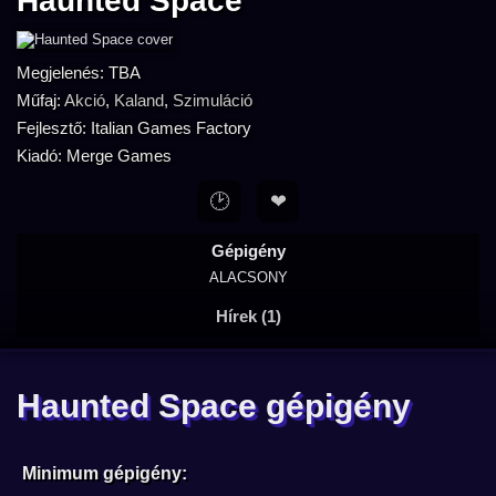
Haunted Space
Megjelenés: TBA
Műfaj:
Akció
,
Kaland
,
Szimuláció
Fejlesztő: Italian Games Factory
Kiadó: Merge Games
🕑
❤
Gépigény
ALACSONY
Hírek (1)
Haunted Space gépigény
Minimum gépigény: