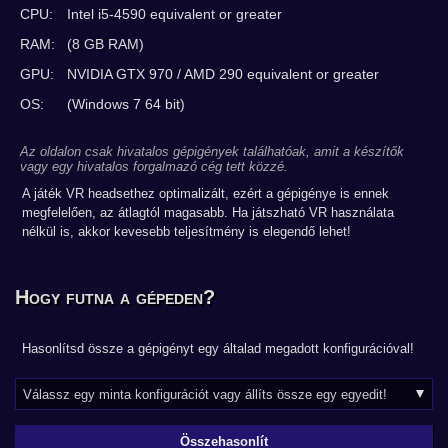
CPU:
Intel i5-4590 equivalent or greater
RAM:
(8 GB RAM)
GPU:
NVIDIA GTX 970 / AMD 290 equivalent or greater
OS:
(Windows 7 64 bit)
Az oldalon csak hivatalos gépigények találhatóak, amit a készítők
vagy egy hivatalos forgalmazó cég tett közzé.
A játék VR headsethez optimalizált, ezért a gépigénye is ennek
megfelelően, az átlagtól magasabb. Ha játszható VR használata
nélkül is, akkor kevesebb teljesítmény is elegendő lehet!
Hogy futna a gépeden?
Hasonlítsd össze a gépigényt egy általad megadott konfigurációval!