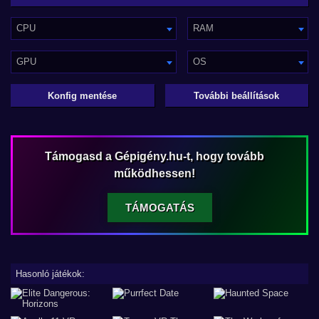
CPU
RAM
GPU
OS
Konfig mentése
További beállítások
Támogasd a Gépigény.hu-t, hogy tovább
működhessen!
TÁMOGATÁS
Hasonló játékok: