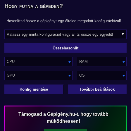
Hogy futna a gépeden?
Hasonlítsd össze a gépigényt egy általad megadott konfigurációval!
CPU
RAM
GPU
OS
Konfig mentése
További beállítások
Támogasd a Gépigény.hu-t, hogy tovább
működhessen!