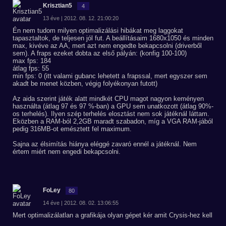
Krisztian5
4
13 éve | 2012. 08. 12. 21:00:20
Én nem tudom milyen optimalizálási hibákat meg laggokat
tapasztaltok, de teljesen jól fut. A beállításaim 1680x1050 és minden
max, kivéve az AA, mert azt nem engedte bekapcsolni (driverből
sem). A fraps ezeket dobta az első pályán: (konfig 100-100)
max fps: 184
átlag fps: 55
min fps: 0 (itt valami gubanc lehetett a frapssal, mert egyszer sem
akadt be menet közben, végig folyékonyan futott)
Az aida szerint játék alatt mindkét CPU magot nagyon keményen
használta (átlag 97 és 97 %-ban) a GPU sem unatkozott (átlag 90%-
os terhelés). Ilyen szép terhelés elosztást nem sok játéknál láttam.
Eközben a RAM-ból 2,2GB maradt szabadon, míg a VGA RAM-jából
pedig 316MB-ot emésztett fel maximum.
Sajna az élsimítás hiánya eléggé zavaró ennél a játéknál. Nem
értem miért nem engedi bekapcsolni.
FoLey
80
14 éve | 2012. 08. 02. 13:06:55
Mert optimalizálatlan a grafikája olyan gépet kér amit Crysis-hez kell