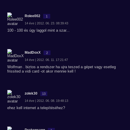
Rolee002
1
14 éve | 2012. 06. 23. 08:39:43
100 - 100 és úgy laggol mint a szar...
MadDoxX
2
14 éve | 2012. 06. 11. 17:21:47
Wolfman . biztos a rendszer ha ujra teszed a gépet vagy esetleg
frissited a vidi card -ot akor mennie kell !
zolek30
13
14 éve | 2012. 06. 08. 19:48:13
ehez kell internet a telepítéséhez?