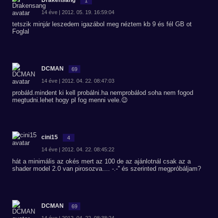
Drakensang
1
14 éve | 2012. 05. 19. 16:59:04
tetszik minjár leszedem igazábol meg néztem kb 9 és fél GB ot
Foglal
DCMAN
69
14 éve | 2012. 04. 22. 08:47:03
probáld.mindent ki kell probálni.ha nemprobálod soha nem fogod
megtudni.lehet hogy pl fog menni vele.😉
cini15
4
14 éve | 2012. 04. 22. 08:45:22
hát a minimális az okés mert az 100 de az ajánlotnál csak az a
shader model 2.0 van pirosozva.... -.-'' és szerinted megpróbáljam?
DCMAN
69