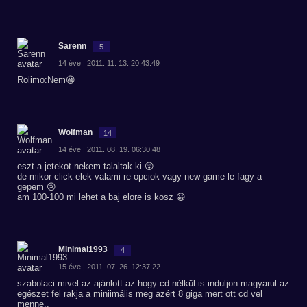
Sarenn
5
14 éve | 2011. 11. 13. 20:43:49
Rolimo:Nem😀
Wolfman
14
14 éve | 2011. 08. 19. 06:30:48
eszt a jetekot nekem talaltak ki 😲
de mikor click-elek valami-re opciok vagy new game le fagy a
gepem 😢
am 100-100 mi lehet a baj elore is kosz 😀
Minimal1993
4
15 éve | 2011. 07. 26. 12:37:22
szabolaci mivel az ajánlott az hogy cd nélkül is induljon magyarul az
egészet fel rakja a miniimális meg azért 8 giga mert ott cd vel
menne..