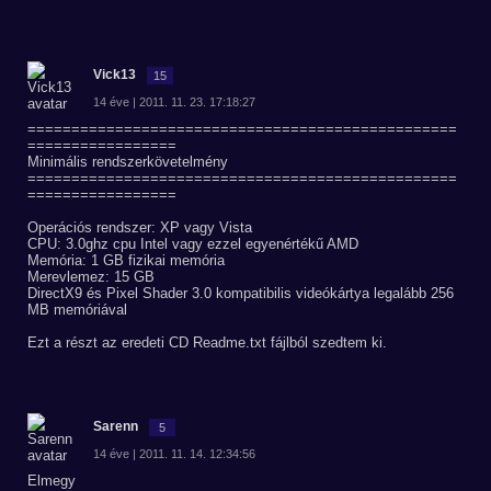
Vick13
15
14 éve | 2011. 11. 23. 17:18:27
=================================================
=================
Minimális rendszerkövetelmény
=================================================
=================
Operációs rendszer: XP vagy Vista
CPU: 3.0ghz cpu Intel vagy ezzel egyenértékű AMD
Memória: 1 GB fizikai memória
Merevlemez: 15 GB
DirectX9 és Pixel Shader 3.0 kompatibilis videókártya legalább 256
MB memóriával
Ezt a részt az eredeti CD Readme.txt fájlból szedtem ki.
Sarenn
5
14 éve | 2011. 11. 14. 12:34:56
Elmegy