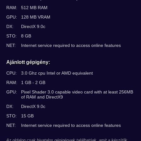
RAM:
512 MB RAM
GPU:
128 MB VRAM
DX:
DirectX 9.0c
STO:
8 GB
NET:
Internet service required to access online features
Ajánlott gépigény:
CPU:
3.0 Ghz cpu Intel or AMD equivalent
RAM:
1 GB - 2 GB
GPU:
Pixel Shader 3.0 capable video card with at least 256MB
of RAM and DirectX9
DX:
DirectX 9.0c
STO:
15 GB
NET:
Internet service required to access online features
Az oldalon csak hivatalos gépigények találhatóak, amit a készítők