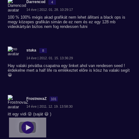
Darrencod
4
14 éve | 2012. 01. 28. 10:29:17
100 % 100% mégis akad grafikát nem lehet állitani a black ops is
megy közepes grafikán simán de ez nem és ez egy 128 mb
videokártyán biztos nem fog rendessen futni
stuka
8
14 éve | 2012. 01. 15. 13:36:29
Hay valaki privátba csapatna egy linket ahol van rendesen seed !
érdekelne mert a half life ra emlékeztet előre is kösz ha valaki segít
😀
FrostnovaZ
101
14 éve | 2011. 12. 19. 13:58:30
itt egy vidi 😜 (saját 😃 )