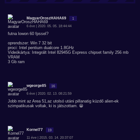
MagyarOroszHAHA69
1
6 éve | 2020. 05. 05. 18:44:44
futna lowon 60 fpssel?
oprendszer: Win 7 32 bit
proci: Intel pentium dualcore 1.8GHz
Videókártya: Integrált Intel 82945G Express chipset family 256 mb
VRAM
3 Gb ram
wgeorge85
16
6 éve | 2020. 02. 13. 08:21:59
Jobb mint az Area 51,az utolsó utáni pillanatig küzdő alien-ek
szimpatikusak voltak, ki is játszottam. 😀
Kornel77
19
11 éve | 2015. 03. 14. 20:37:07