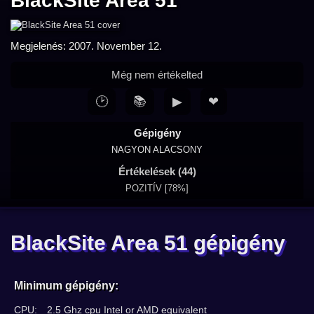
BlackSite Area 51
Megjelenés: 2007. November 12.
Még nem értékelted
🕑
📚
▶
❤
Gépigény
NAGYON ALACSONY
Értékelések (44)
POZITÍV [78%]
BlackSite Area 51 gépigény
Minimum gépigény:
CPU:
2.5 Ghz cpu Intel or AMD equivalent