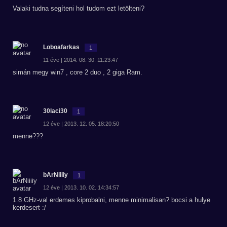
Valaki tudna segíteni hol tudom ezt letölteni?
Loboafarkas
1
11 éve | 2014. 08. 30. 11:23:47
simán megy win7 , core 2 duo , 2 giga Ram.
30laci30
1
12 éve | 2013. 12. 05. 18:20:50
menne???
bArNiiiiy
1
12 éve | 2013. 10. 02. 14:34:57
1.8 GHz-val erdemes kiprobalni, menne minimalisan? bocsi a hulye
kerdesert :/