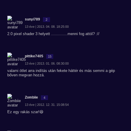
sunyi789
2
13 éve | 2013. 04. 08. 18:25:00
2.0 pixel shader 3 helyett ..............menni fog attól? ://
pittike7405
15
13 éve | 2013. 01. 06. 08:30:00
valami ötlet arra indítás után fekete háttér és más semmi a gép
bőven megvan hozzá.
Zombiie
4
13 éve | 2012. 12. 31. 15:08:54
Ez egy rakás szar!😆