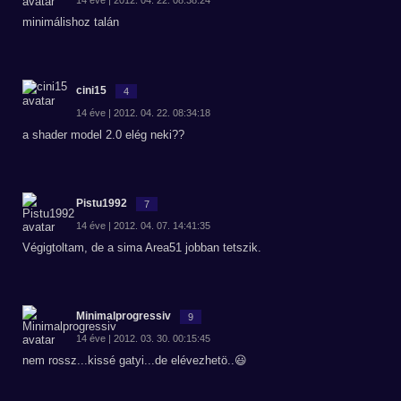
14 éve | 2012. 04. 22. 08:38:24
minimálishoz talán
cini15
4
14 éve | 2012. 04. 22. 08:34:18
a shader model 2.0 elég neki??
Pistu1992
7
14 éve | 2012. 04. 07. 14:41:35
Végigtoltam, de a sima Area51 jobban tetszik.
Minimalprogressiv
9
14 éve | 2012. 03. 30. 00:15:45
nem rossz...kissé gatyi...de elévezhetö..😃