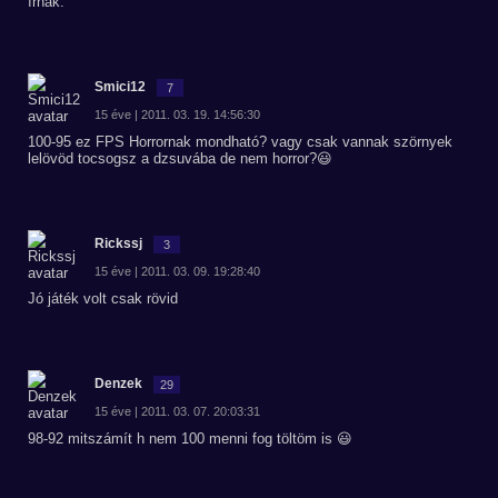
írnak.
Smici12
7
15 éve | 2011. 03. 19. 14:56:30
100-95 ez FPS Horrornak mondható? vagy csak vannak szörnyek
lelövöd tocsogsz a dzsuvába de nem horror?😃
Rickssj
3
15 éve | 2011. 03. 09. 19:28:40
Jó játék volt csak rövid
Denzek
29
15 éve | 2011. 03. 07. 20:03:31
98-92 mitszámít h nem 100 menni fog töltöm is 😃