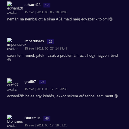
edward28
17
15 éve | 2011. 06. 05. 18:00:05
nemár! na nembaj ott a sima A51 majd még egyszer kitolom!😃
imperiusrex
25
15 éve | 2011. 05. 27. 14:29:47
szerintem remek játék , csak a problémám az , hogy nagyon rövid
😞
grafi97
23
15 éve | 2011. 05. 17. 21:20:38
edward28: ha ez egy kérdés, akkor nekem erősebbel sem ment.😜
Bioritmus
48
15 éve | 2011. 05. 17. 18:01:20