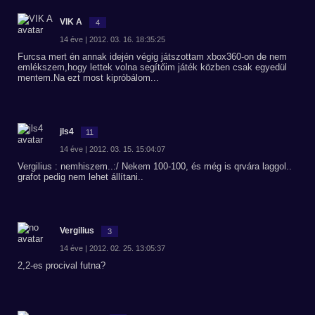
VIK A
4
14 éve | 2012. 03. 16. 18:35:25
Furcsa mert én annak idején végig játszottam xbox360-on de nem
emlékszem,hogy lettek volna segítőim játék közben csak egyedül
mentem.Na ezt most kipróbálom...
jls4
11
14 éve | 2012. 03. 15. 15:04:07
Vergilius : nemhiszem..:/ Nekem 100-100, és még is qrvára laggol..
grafot pedig nem lehet állítani..
Vergilius
3
14 éve | 2012. 02. 25. 13:05:37
2,2-es procival futna?