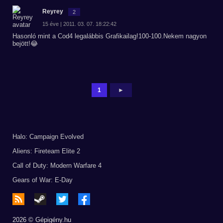
Reyrey
2
15 éve | 2011. 03. 07. 18:22:42
Hasonló mint a Cod4 legalábbis Grafikailag!100-100.Nekem nagyon
bejött!😂
1
►
Halo: Campaign Evolved
Aliens: Fireteam Elite 2
Call of Duty: Modern Warfare 4
Gears of War: E-Day
2026 © Gépigény.hu