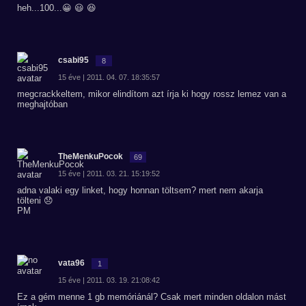
heh...100...😀 😃 😆
csabi95
8
15 éve | 2011. 04. 07. 18:35:57
megcrackkeltem, mikor elindítom azt írja ki hogy rossz lemez van a
meghajtóban
TheMenkuPocok
69
15 éve | 2011. 03. 21. 15:19:52
adna valaki egy linket, hogy honnan töltsem? mert nem akarja
tölteni 😞
PM
vata96
1
15 éve | 2011. 03. 19. 21:08:42
Ez a gém menne 1 gb memóriánál? Csak mert minden oldalon mást