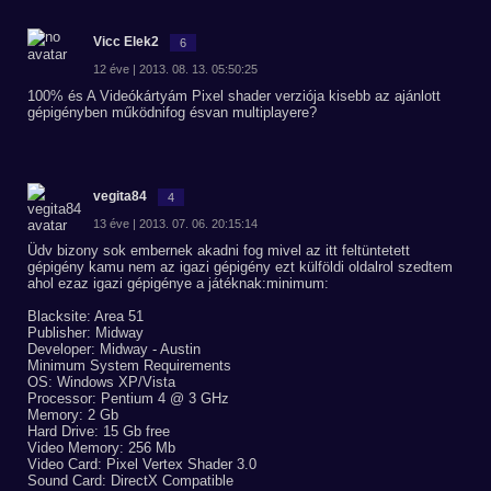
Vicc Elek2
6
12 éve | 2013. 08. 13. 05:50:25
100% és A Videókártyám Pixel shader verziója kisebb az ajánlott
gépigényben működnifog ésvan multiplayere?
vegita84
4
13 éve | 2013. 07. 06. 20:15:14
Üdv bizony sok embernek akadni fog mivel az itt feltüntetett
gépigény kamu nem az igazi gépigény ezt külföldi oldalrol szedtem
ahol ezaz igazi gépigénye a játéknak:minimum:
Blacksite: Area 51
Publisher: Midway
Developer: Midway - Austin
Minimum System Requirements
OS: Windows XP/Vista
Processor: Pentium 4 @ 3 GHz
Memory: 2 Gb
Hard Drive: 15 Gb free
Video Memory: 256 Mb
Video Card: Pixel Vertex Shader 3.0
Sound Card: DirectX Compatible