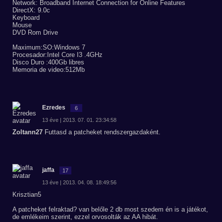
Network: Broadband Internet Connection for Online Features
DirectX: 9.0c
Keyboard
Mouse
DVD Rom Drive
Maximum:SO:Windows 7
Procesador:Intel Core I3 .4GHz
Disco Duro :400Gb libres
Memoria de video:512Mb
Ezredes
6
13 éve | 2013. 07. 01. 23:34:58
Zoltann27
Futtasd a patcheket rendszergazdaként.
jaffa
17
13 éve | 2013. 04. 08. 18:49:56
Krisztian5
A patcheket felraktad? van belőle 2 db most szedem én is a játékot,
de emlékeim szerint, ezzel orvosolták az AA hibát.