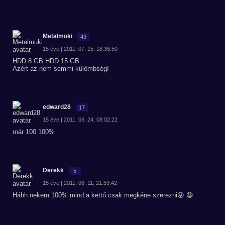
Metalmuki
43
15 éve | 2011. 07. 15. 18:36:50
HDD:8 GB HDD:15 GB
Azért az nem semmi külömbség!
edward28
17
15 éve | 2011. 06. 24. 08:02:22
már 100 100%
Derekk
5
15 éve | 2011. 06. 11. 21:59:42
Háhh nekem 100% mind a kettő csak megkéne szerezni😜 😆