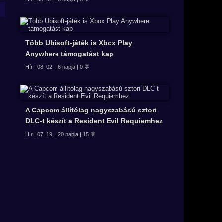
Több Ubisoft-játék is Xbox Play
Anywhere támogatást kap
Hír | 08. 02. | 6 napja | 0 💬
A Capcom állítólag nagyszabású sztori
DLC-t készít a Resident Evil Requiemhez
Hír | 07. 19. | 20 napja | 15 💬