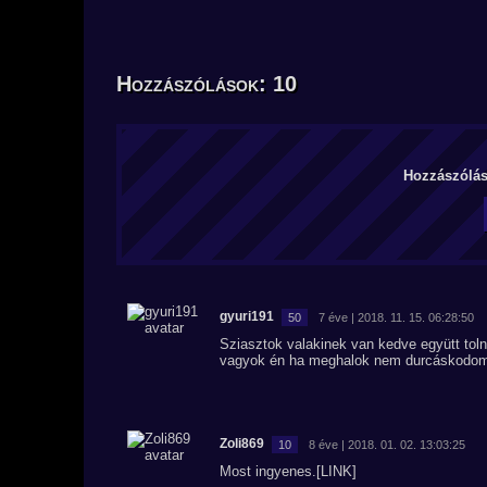
Hozzászólások: 10
Hozzászólás 
gyuri191
50
7 éve | 2018. 11. 15. 06:28:50
Sziasztok valakinek van kedve együtt to
vagyok én ha meghalok nem durcáskodom m
Zoli869
10
8 éve | 2018. 01. 02. 13:03:25
Most ingyenes.[LINK]