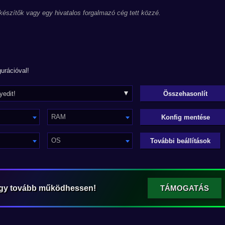
 készítők vagy egy hivatalos forgalmazó cég tett közzé.
urációval!
RAM
Konfig mentése
OS
További beállítások
ogy tovább működhessen!
TÁMOGATÁS