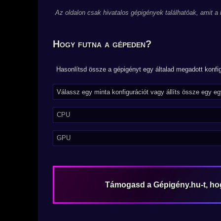
Az oldalon csak hivatalos gépigények találhatóak, amit a
Hogy futna a gépeden?
Hasonlítsd össze a gépigényt egy általad megadott konfig
CPU
GPU
Támogasd a Gépigény.hu-t, h