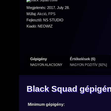
Megjelenés: 2017. July 28.
Műfaj:
Akció
,
FPS
Fejlesztő: NS STUDIO
Kiadó: NEOWIZ
Gépigény
Értékelések (6)
NAGYON ALACSONY
NAGYON POZITÍV [92%]
Black Squad gépigé
Minimum gépigény: