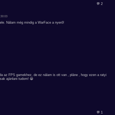
💬 2
2:30:03
vele. Nálam még mindig a WarFace a nyerő!
da az FPS gamekhez, de ez nálam is ott van , pláne , hogy ezen a ratyi
Csak ajánlani tudom! 😀
💬 1