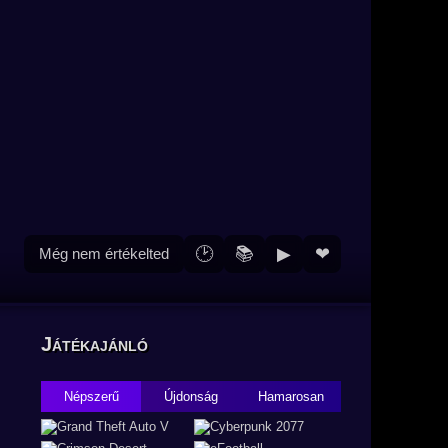
🕑
📚
▶
❤
Még nem értékelted
Játékajánló
Népszerű
Újdonság
Hamarosan