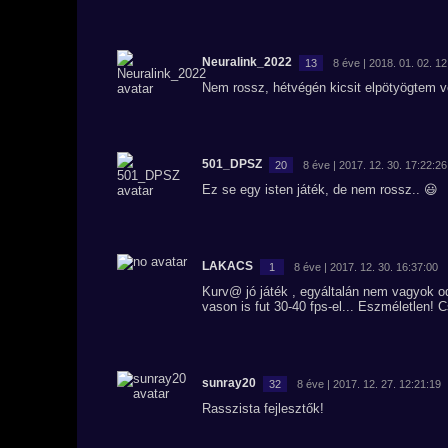
Neuralink_2022
13
8 éve | 2018. 01. 02. 1
Nem rossz, hétvégén kicsit elpötyögtem 
501_DPSZ
20
8 éve | 2017. 12. 30. 17:22:26
Ez se egy isten játék, de nem rossz.. 😃
LAKACS
1
8 éve | 2017. 12. 30. 16:37:00
Kurv@ jó játék , egyáltalán nem vagyok o
vason is fut 30-40 fps-el... Eszméletlen! 
sunray20
32
8 éve | 2017. 12. 27. 12:21:19
Rasszista fejlesztők!