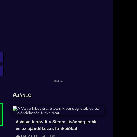
Ajánló
A Valve kibővíti a Steam kívánságlisták
és az ajándékozás funkciókat
Hír | 08. 02. | 6 napja | 3 💬