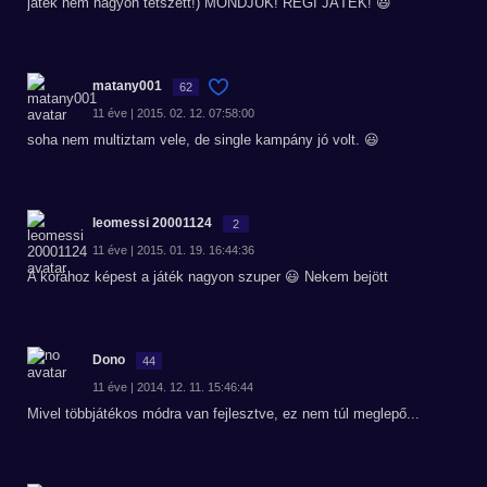
játék nem nagyon tetszett!) MONDJUK! RÉGI JÁTÉK! 😃
matany001
62
11 éve | 2015. 02. 12. 07:58:00
soha nem multiztam vele, de single kampány jó volt. 😃
leomessi 20001124
2
11 éve | 2015. 01. 19. 16:44:36
A korához képest a játék nagyon szuper 😃 Nekem bejött
Dono
44
11 éve | 2014. 12. 11. 15:46:44
Mivel többjátékos módra van fejlesztve, ez nem túl meglepő...