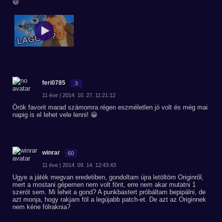
😃
feri0785
3
11 éve | 2014. 10. 27. 11:21:12
Örök favorit marad számomra régen eszméletlen jó volt és még mai
napig is el lehet vele lenni! 😀
winrar
60
11 éve | 2014. 09. 14. 12:43:43
Ugye a játék megvan eredetiben, gondoltam újra letöltöm Originről,
mert a mostani gépemen nem volt fönt, erre nem akar mutatni 1
szerót sem. Mi lehet a gond? A punkbastert próbáltam bepipálni, de
azt monja, hogy rakjam föl a legújabb patch-et. De azt az Originnek
nem kéne fölraknia?