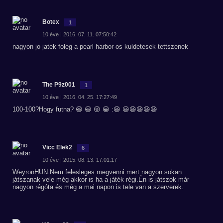
Botex
1
10 éve | 2016. 07. 11. 07:50:42
nagyon jo jatek foleg a pearl harbor-os kuldetesek tettszenek
The P9z001
1
10 éve | 2016. 04. 25. 17:27:49
100-100?Hogy futna? 😆 😃 😜 😀 :😆 😃😆😆😆😆
Vicc Elek2
6
10 éve | 2015. 08. 13. 17:01:17
WeyronHUN:Nem felesleges megvenni mert nagyon sokan
játszanak vele még akkor is ha a játék régi.Én is játszok már
nagyon régóta és még a mai napon is tele van a szerverek.