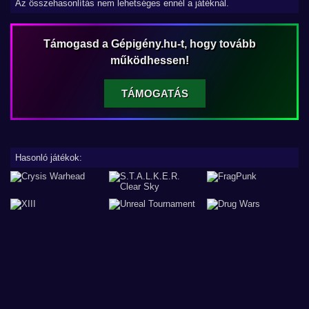
Az összehasonlítás nem lehetséges ennél a játéknál.
Támogasd a Gépigény.hu-t, hogy tovább
működhessen!
TÁMOGATÁS
Hasonló játékok: