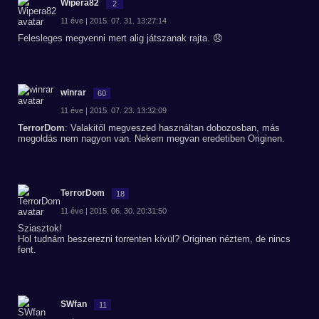
Wipera82
2
11 éve | 2015. 07. 31. 13:27:14
Felesleges megvenni mert alig játszanak rajta. 😞
winrar
60
11 éve | 2015. 07. 23. 13:32:09
TerrorDom
: Valakitől megveszed használtan dobozosban, más
megoldás nem nagyon van. Nekem megvan eredetiben Originen.
TerrorDom
18
11 éve | 2015. 06. 30. 20:31:50
Sziasztok!
Hol tudnám beszerezni torrenten kívül? Originen néztem, de nincs
fent.
SWfan
11