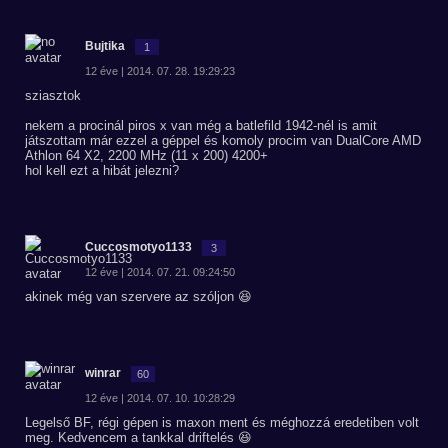
Bujtika
1
12 éve | 2014. 07. 28. 19:29:23
sziasztok
nekem a procinál piros x van még a batlefild 1942-nél is amit
játszottam már ezzel a géppel és komoly procim van DualCore AMD
Athlon 64 X2, 2200 MHz (11 x 200) 4200+
hol kell ezt a hibát jelezni?
Cuccosmotyo1133
3
12 éve | 2014. 07. 21. 09:24:50
akinek még van szervere az szóljon 😆
winrar
60
12 éve | 2014. 07. 10. 10:28:29
Legelső BF, régi gépen is maxon ment és méghozzá eredetiben volt
meg. Kedvencem a tankkal driftelés 😆