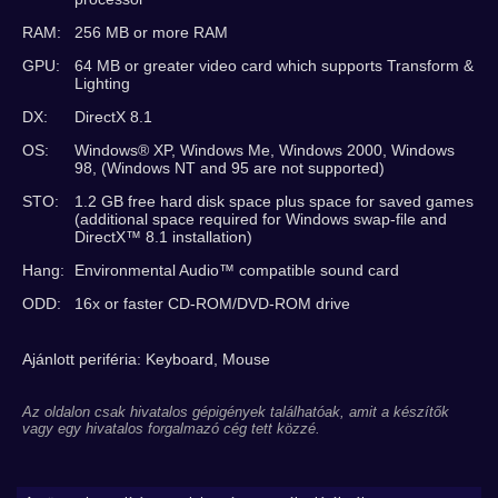
RAM:
256 MB or more RAM
GPU:
64 MB or greater video card which supports Transform &
Lighting
DX:
DirectX 8.1
OS:
Windows® XP, Windows Me, Windows 2000, Windows
98, (Windows NT and 95 are not supported)
STO:
1.2 GB free hard disk space plus space for saved games
(additional space required for Windows swap-file and
DirectX™ 8.1 installation)
Hang:
Environmental Audio™ compatible sound card
ODD:
16x or faster CD-ROM/DVD-ROM drive
Ajánlott periféria: Keyboard, Mouse
Az oldalon csak hivatalos gépigények találhatóak, amit a készítők
vagy egy hivatalos forgalmazó cég tett közzé.