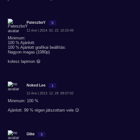
PateszboY
5
12 éve | 2014. 02. 22. 10:15:49
Minimum:
100 % Ajánlott:
100 % Ajánlott grafikai beállítás:
Nagyon magas (1080p)
kolesz lapimon 😃
Noked Lee
1
12 éve | 2013. 12. 29. 09:07:02
Minimum: 100 %
Ajánlott: 99 % régen játszottam vele 😉
Glite
3