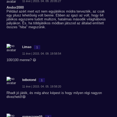
11 éve | 2015. 04. 09. 20:05:27
Andor2000
Például azért mert ezt nem egyjátékos módra tervezték, az csak
egy plusz lehetőség volt benne. Ebben az igazi az volt, hogy 64
játékos egyszerre tudott multizni, hatalmas második világháborús
pályákon. És, ha többjátékos módban játszod az általad említett
összes "hiba" megszűnik.
Limao
1
11 éve | 2015. 04. 09. 19:58:54
100/100 menne? 😃
bdbotond
1
11 éve | 2015. 04. 05. 19:58:20
Rhadt jó játék, és még ahoz képest is hogy milyen régi nagyon
élvezhető!😆
gamerzone05
1