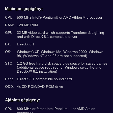
Minimum gépigény:
CPU:
500 MHz Intel® Pentium® or AMD Athlon™ processor
RAM:
128 MB RAM
GPU:
32 MB video card which supports Transform & Lighting
and with DirectX 8.1 compatible driver
DX:
DirectX 8.1
OS:
Windows® XP, Windows Me, Windows 2000, Windows
98, (Windows NT and 95 are not supported)
STO:
1.2 GB free hard disk space plus space for saved games
(additional space required for Windows swap-file and
DirectX™ 8.1 installation)
Hang:
DirectX 8.1 compatible sound card
ODD:
4x CD-ROM/DVD-ROM drive
Ajánlott gépigény:
CPU:
800 MHz or faster Intel Pentium III or AMD Athlon
processor