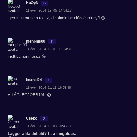
NoOp3
17
11 éve | 2014. 12. 05. 14:34:17
igen multiba nem rossz, de single-be eléggé könnyű 😃
menphis00
11
11 éve | 2014. 12. 01. 18:24:31
multiba nem rossz 😃
bsanci04
1
11 éve | 2014. 11. 11. 18:52:39
VILÁGLEGJOBBJA!!!😂
Csepo
2
11 éve | 2014. 11. 08. 20:45:27
Laggol a Battlefield? Itt a megoldás: