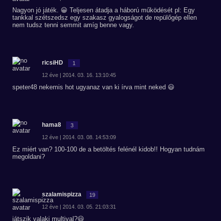
Nagyon jó játék. 😀 Teljesen átadja a háború működését pl: Egy
tankkal szétszedsz egy szakasz gyalogságot de repülőgép ellen
nem tudsz tenni semmit amíg benne vagy.
ricsiHD
1
12 éve | 2014. 03. 16. 13:10:45
speter48 nekemis hot ugyanaz van ki írva mint neked 😃
hama8
3
12 éve | 2014. 03. 08. 14:53:09
Ez miért van? 100-100 de a betöltés felénél kidob!! Hogyan tudnám
megoldani?
szalamispizza
19
12 éve | 2014. 03. 05. 21:03:31
játszik valaki multival?😃