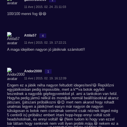
11 éve | 2015. 02. 24. 21:11:03
100/100 menni fog 😆😆
Attila57
4
11 éve | 2015. 02. 19. 17:22:21
A maga idejében nagyon jó játéknak számitott!!
Andor2000
1
11 éve | 2015. 02. 19. 16:12:09
Engem ez a játék néha nagyon feltudott idegesíteni!😃 Repülőzni
egyjátékosban pedig impossible, mert a k**va botok egyböl
leszednek a nagyobb gépfegyverekkel pl. ami a tankokon van felül.
Hogyha pedig jármű nélkül és mondjuk normál beállításokkal akarsz
játszani, (játszani próbálkozni 😆😉 mert nem akarod hogy rohadt
unalmas legyen a játék(mert easyn már nagyon de nagyon
túlságosan is botok nem csinálnak semmit csak néznek téged még
5 centiről is) próbálsz embert írtani hopp-hopp ennyi voltál szét
headshotolnak, és ennyi voltál! 😀 (Nem tudom ki hogy van ezzel
bár láttam hogy senkinek nem volt ilyen problé.mája.😆 nekem ez a