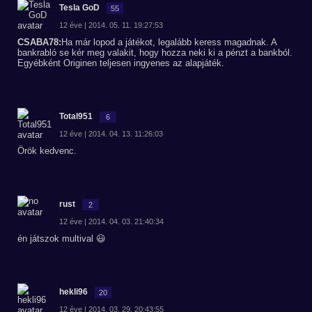
Tesla GoD
55
12 éve | 2014. 05. 11. 19:27:53
CSABA78:
Ha már lopod a játékot, legalább keress magadnak. A
bankrabló se kér meg valakit, hogy hozza neki ki a pénzt a bankból.
Egyébként Originen teljesen ingyenes az alapjáték.
Total951
6
12 éve | 2014. 04. 13. 11:26:03
Örök kedvenc.
rust
2
12 éve | 2014. 04. 03. 21:40:34
én játszok multival 😃
hekli96
20
12 éve | 2014. 03. 29. 20:43:55