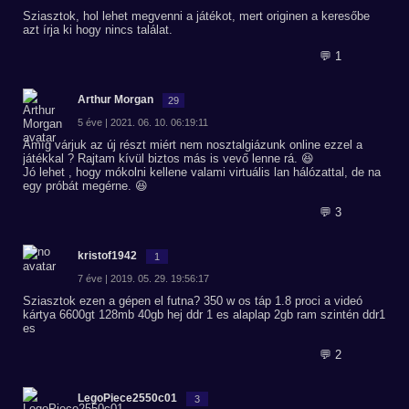
Sziasztok, hol lehet megvenni a játékot, mert originen a keresőbe
azt írja ki hogy nincs találat.
💬 1
Arthur Morgan
29
5 éve | 2021. 06. 10. 06:19:11
Amíg várjuk az új részt miért nem nosztalgiázunk online ezzel a
játékkal ? Rajtam kívül biztos más is vevő lenne rá. 😆
Jó lehet , hogy mókolni kellene valami virtuális lan hálózattal, de na
egy próbát megérne. 😆
💬 3
kristof1942
1
7 éve | 2019. 05. 29. 19:56:17
Sziasztok ezen a gépen el futna? 350 w os táp 1.8 proci a videó
kártya 6600gt 128mb 40gb hej ddr 1 es alaplap 2gb ram szintén ddr1
es
💬 2
LegoPiece2550c01
3