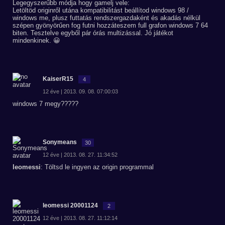
Legegyszerűbb módja hogy gamelj vele:
Letöltöd originről utána kompatibilitást beállítod windows 98 /
windows me, plusz futtatás rendszergazdaként és akadás nélkül
szépen gyönyörűen fog futni hozzáteszem full grafon windows 7 64
biten. Tesztelve egyből pár órás multizással. Jó játékot
mindenkinek. 😀
KaiserR15
4
12 éve | 2013. 09. 08. 07:00:03
windows 7 megy?????
Sonymeans
30
12 éve | 2013. 08. 27. 11:34:52
leomessi
: Töltsd le ingyen az origin programmal
leomessi 20001124
2
12 éve | 2013. 08. 27. 11:12:14