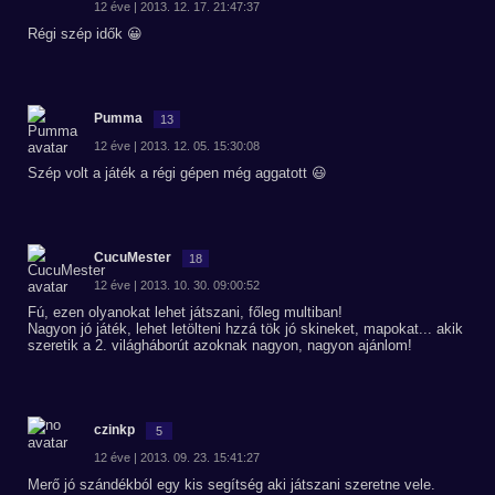
12 éve | 2013. 12. 17. 21:47:37
Régi szép idők 😀
Pumma
13
12 éve | 2013. 12. 05. 15:30:08
Szép volt a játék a régi gépen még aggatott 😃
CucuMester
18
12 éve | 2013. 10. 30. 09:00:52
Fú, ezen olyanokat lehet játszani, főleg multiban!
Nagyon jó játék, lehet letölteni hzzá tök jó skineket, mapokat... akik
szeretik a 2. világháborút azoknak nagyon, nagyon ajánlom!
czinkp
5
12 éve | 2013. 09. 23. 15:41:27
Merő jó szándékból egy kis segítség aki játszani szeretne vele.