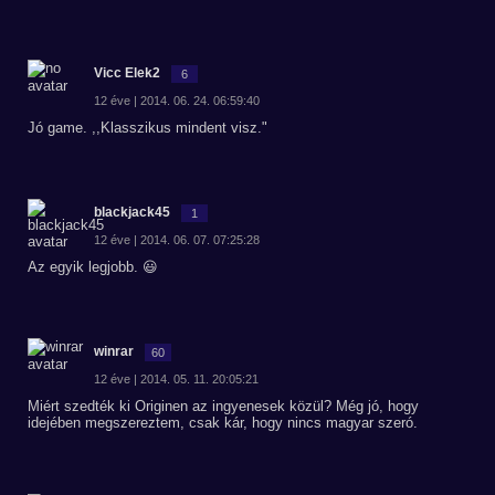
Vicc Elek2
6
12 éve | 2014. 06. 24. 06:59:40
Jó game. ,,Klasszikus mindent visz."
blackjack45
1
12 éve | 2014. 06. 07. 07:25:28
Az egyik legjobb. 😃
winrar
60
12 éve | 2014. 05. 11. 20:05:21
Miért szedték ki Originen az ingyenesek közül? Még jó, hogy
idejében megszereztem, csak kár, hogy nincs magyar szeró.