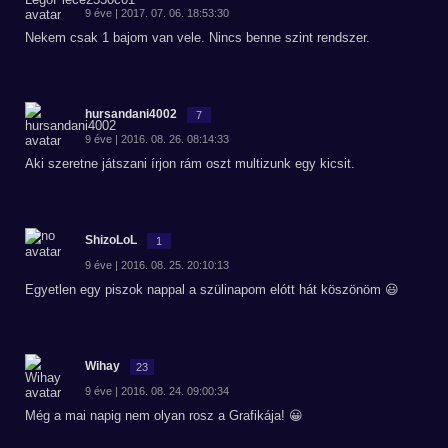
9 éve | 2017. 07. 06. 18:53:30
Nekem csak 1 bajom van vele. Nincs benne szint rendszer.
hursandani4002
7
9 éve | 2016. 08. 26. 08:14:33
Aki szeretne játszani írjon rám oszt multizunk egy kicsit.
ShizoLoL
1
9 éve | 2016. 08. 25. 20:10:13
Egyetlen egy piszok nappal a szülinapom elótt hát köszönöm 😃
Wihay
23
9 éve | 2016. 08. 24. 09:00:34
Még a mai napig nem olyan rosz a Grafikája! 😀