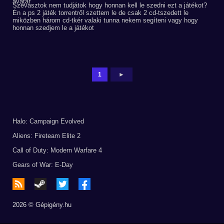
Szevasztok nem tudjátok hogy honnan kell le szedni ezt a játékot?
Én a ps 2 játék torrentről szettem le de csak 2 cd-tszedett le
miközben három cd-tkér valaki tunna nekem segíteni vagy hogy
honnan szedjem le a játékot
1
►
Halo: Campaign Evolved
Aliens: Fireteam Elite 2
Call of Duty: Modern Warfare 4
Gears of War: E-Day
2026 © Gépigény.hu