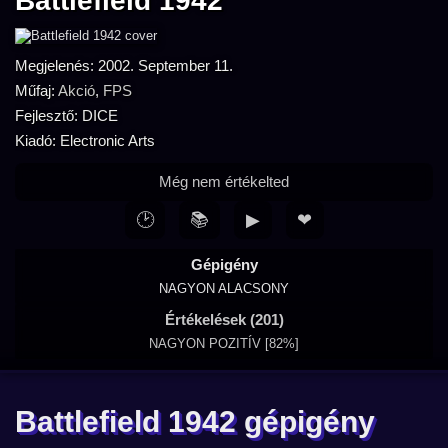
Battlefield 1942
Megjelenés: 2002. September 11.
Műfaj:
Akció
,
FPS
Fejlesztő: DICE
Kiadó: Electronic Arts
Még nem értékelted
🕑
📚
▶
❤
Gépigény
NAGYON ALACSONY
Értékelések (201)
NAGYON POZITÍV [82%]
Battlefield 1942 gépigény