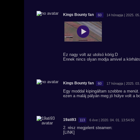
Kings Bounty fan
60
14 hónapja | 2025. 05.
Ez nagy volt az utolsó körig:D
Ennek nincs olyan modja amivel a körhát
Kings Bounty fan
60
17 hónapja | 2025. 03.
Egy moddal kipingáltam szebbre a menüt.
ezen a maláj pályán meg jó hülye volt a b
19ati93
113
6 éve | 2020. 04. 01. 13:54:50
2. rész megjelent steamen:
[LINK]