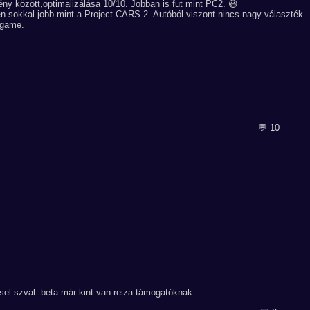
ny között,optimalizálása 10/10. Jobban is fut mint PC2. 😃
n sokkal jobb mint a Project CARS 2. Autóból viszont nincs nagy választék
 game.
💬 10
el szval..beta már kint van reiza támogatóknak.