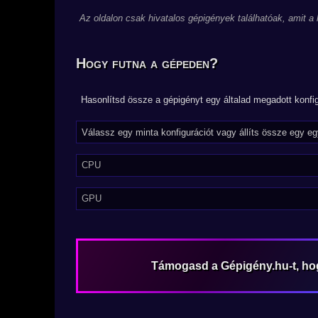
Az oldalon csak hivatalos gépigények találhatóak, amit a
Hogy futna a gépeden?
Hasonlítsd össze a gépigényt egy általad megadott konfig
CPU
GPU
Támogasd a Gépigény.hu-t, h