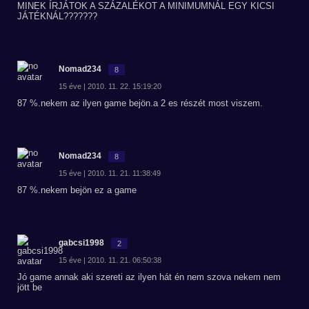
MINEK ÍRJÁTOK A SZÁZALÉKOT A MINIMUMNÁL EGY KICSI
JÁTÉKNÁL???????
Nomad234
8
15 éve | 2010. 11. 22. 15:19:20
87 %.nekem az ilyen game bejön.a 2 es részét most viszem.
Nomad234
8
15 éve | 2010. 11. 21. 11:38:49
87 %.nekem bejön ez a game
gabcsi1998
2
15 éve | 2010. 11. 21. 06:50:38
Jó game annak aki szereti az ilyen hát én nem szova nekem nem
jött be