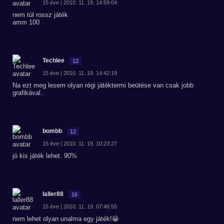
15 éve | 2010. 11. 19. 14:59:04
nem túl rossz játék
amm 100
Techlee
12
15 éve | 2010. 11. 19. 14:42:19
Na ezt meg lesem olyan régi játéktermi beütése van csak jobb
grafikával..
bombb
12
15 éve | 2010. 11. 19. 10:23:27
jó kis játék lehet. 90%
laller88
16
15 éve | 2010. 11. 19. 07:46:55
nem lehet olyan unalma egy játék!😀