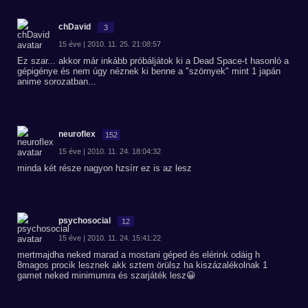
chDavid
3
15 éve | 2010. 11. 25. 21:08:57
Ez szar... akkor már inkább próbáljátok ki a Dead Space-t hasonló a
gépigénye és nem úgy néznek ki benne a "szörnyek" mint 1 japán
anime sorozatban...
neuroflex
152
15 éve | 2010. 11. 24. 18:04:32
minda két része nagyon hzsírr ez is az lesz
psychosocial
12
15 éve | 2010. 11. 24. 15:41:22
mertmajdha neked marad a mostani géped és elérink odáig h
8magos procik lesznek akk sztem örülsz ha kiszázalékolnak 1
gamet neked minimumra és szarjáték lesz😀