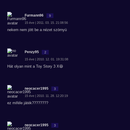
Furmann96
9
15 éve | 2011. 03. 15. 21:08:56
nekem nem jött be a nézet szörnyü
Penzy95
2
15 éve | 2010. 12. 01. 19:31:08
Hát olyan mint a Toy Story 3 X😆
neocacer1995
3
15 éve | 2010. 11. 28. 12:20:19
ez miféle játék????????
neocacer1995
3