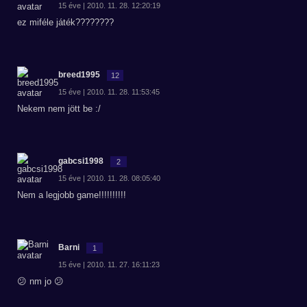
15 éve | 2010. 11. 28. 12:20:19
ez miféle játék????????
breed1995
12
15 éve | 2010. 11. 28. 11:53:45
Nekem nem jött be :/
gabcsi1998
2
15 éve | 2010. 11. 28. 08:05:40
Nem a legjobb game!!!!!!!!!!
Barni
1
15 éve | 2010. 11. 27. 16:11:23
😕 nm jo 😕