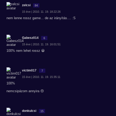
zelcsi
84
15 éve | 2010. 11. 19. 18:22:26
nem lenne rossz game... de az irányítás.... :S
Gabesz014
6
15 éve | 2010. 11. 19. 16:01:51
100% nem lehet rossz 😀
victim017
7
15 éve | 2010. 11. 19. 15:35:11
100%
nemcsipázom annyira 😞
donkulcsi
15