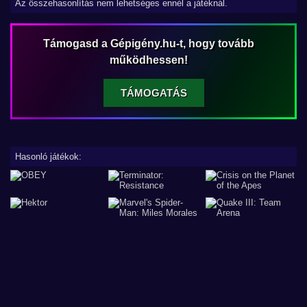
Az összehasonlítás nem lehetséges ennél a játéknál.
Támogasd a Gépigény.hu-t, hogy tovább
működhessen!
TÁMOGATÁS
Hasonló játékok: