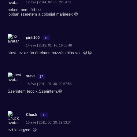
12 éve | 2014. 02. 05. 22:54:11
nekem nem jött be.
jobban szeretem a colonial marines-t 😃
pinti100
45
14 éve | 2012. 01. 16. 16:53:48
stevi: ez aztán értelmes hozzászólás volt 😂😂
stevi
17
15 éve | 2011. 07. 30. 20:57:53
Szerintem teccik.Szerintem.😀
Chuck
11
15 éve | 2011. 03. 20. 19:53:34
ezt kihagyom 😃