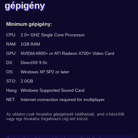
gépigény
Minimum gépigény:
CPU:
2.0+ GHZ Single Core Processor
RAM:
1GB RAM
GPU:
NVIDIA 6800+ or ATI Radeon X700+ Video Card
DX:
DirectX® 9.0c
OS:
Windows XP SP2 or later
STO:
2.0GB
Hang:
Windows Supported Sound Card
NET:
Internet connection required for multiplayer
Az oldalon csak hivatalos gépigények találhatóak, amit a készítők
vagy egy hivatalos forgalmazó cég tett közzé.