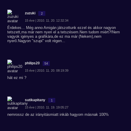
zuzuki
2
15 éve | 2010. 11. 20. 12:32:34
Érdekes... Még anno Amigán játszottunk ezzel és akkor nagyon
tetszett,ma már nem nyeri el a tetszésem.Nem tudom miért?!Nem
vagyok igényes a grafikára,de ez ma már (Nekem),nem
nyerő.Nagyon "szupi" volt régen...
philips20
54
15 éve | 2010. 11. 20. 08:19:39
hát ez mi ?
sutikapitany
1
15 éve | 2010. 11. 19. 19:05:27
nemrossz de az irányitásmiatt inkáb hagyom másnak 100%