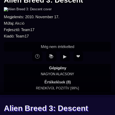
Alien Breed 3: Descent
Megjelenés: 2010. November 17.
Műfaj:
Akció
Fejlesztő: Team17
Kiadó: Team17
Még nem értékelted
🕑
📚
▶
❤
Gépigény
NAGYON ALACSONY
Értékelések (8)
RENDKÍVÜL POZITÍV [99%]
Alien Breed 3: Descent