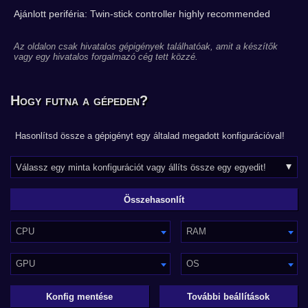
Ajánlott periféria: Twin-stick controller highly recommended
Az oldalon csak hivatalos gépigények találhatóak, amit a készítők
vagy egy hivatalos forgalmazó cég tett közzé.
Hogy futna a gépeden?
Hasonlítsd össze a gépigényt egy általad megadott konfigurációval!
CPU
RAM
GPU
OS
Konfig mentése
További beállítások