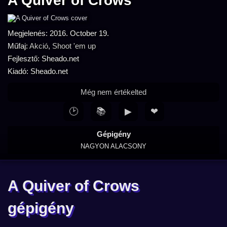
A Quiver of Crows
Megjelenés: 2016. October 19.
Műfaj:
Akció
,
Shoot 'em up
Fejlesztő: Sheado.net
Kiadó: Sheado.net
Még nem értékelted
🕑
📚
▶
❤
Gépigény
NAGYON ALACSONY
A Quiver of Crows
gépigény