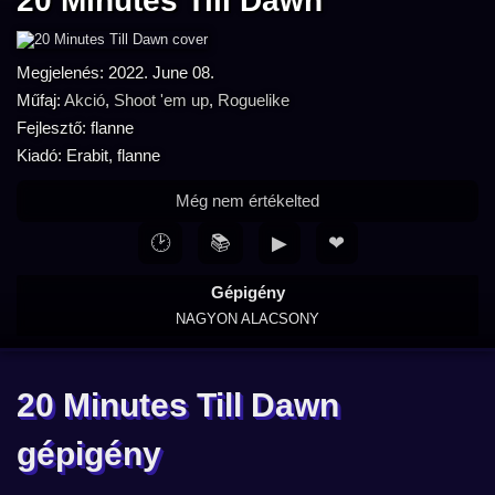
20 Minutes Till Dawn
Megjelenés: 2022. June 08.
Műfaj:
Akció
,
Shoot 'em up
,
Roguelike
Fejlesztő: flanne
Kiadó: Erabit, flanne
Még nem értékelted
🕑
📚
▶
❤
Gépigény
NAGYON ALACSONY
20 Minutes Till Dawn
gépigény