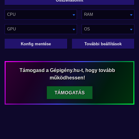
CPU
RAM
GPU
OS
Konfig mentése
További beállítások
Támogasd a Gépigény.hu-t, hogy tovább
működhessen!
TÁMOGATÁS