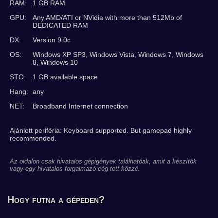
RAM:
1 GB RAM
GPU:
Any AMD/ATI or NVidia with more than 512Mb of
DEDICATED RAM
DX:
Version 9.0c
OS:
Windows XP SP3, Windows Vista, Windows 7, Windows
8, Windows 10
STO:
1 GB available space
Hang:
any
NET:
Broadband Internet connection
Ajánlott periféria: Keyboard supported. But gamepad highly
recommended.
Az oldalon csak hivatalos gépigények találhatóak, amit a készítők
vagy egy hivatalos forgalmazó cég tett közzé.
Hogy futna a gépeden?