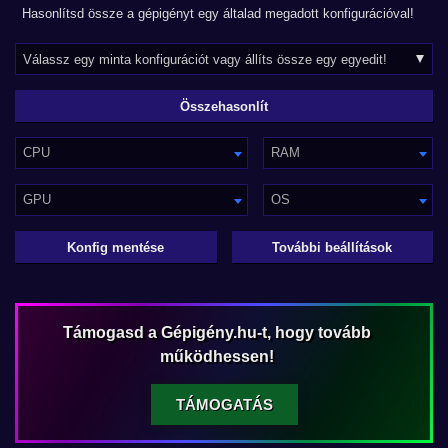
Hasonlítsd össze a gépigényt egy általad megadott konfigurációval!
CPU
RAM
GPU
OS
Konfig mentése
További beállítások
Támogasd a Gépigény.hu-t, hogy tovább
működhessen!
TÁMOGATÁS