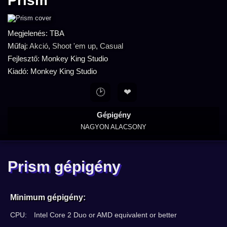
Prism
Megjelenés: TBA
Műfaj:
Akció
,
Shoot 'em up
,
Casual
Fejlesztő: Monkey King Studio
Kiadó: Monkey King Studio
🕑
❤
Gépigény
NAGYON ALACSONY
Prism gépigény
Minimum gépigény:
CPU:
Intel Core 2 Duo or AMD equivalent or better