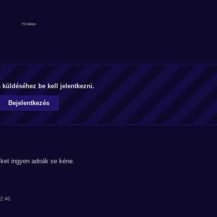
küldéséhez be kell jelentkezni.
Bejelentkezés
iket ingyen adnák se kéne.
42:46