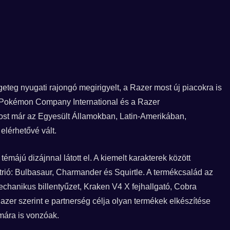
eteg nyugati rajongó megirigyelt, a Razer most új piacokra is
e Pokémon Company International és a Razer
st már az Egyesült Államokban, Latin-Amerikában,
elérhetővé vált.
májú dizájnnal látott el. A kiemelt karakterek között
trió: Bulbasaur, Charmander és Squirtle. A termékcsalád az
chanikus billentyűzet, Kraken V4 X fejhallgató, Cobra
zer szerint e partnerség célja olyan termékek elkészítése
ámára is vonzóak.