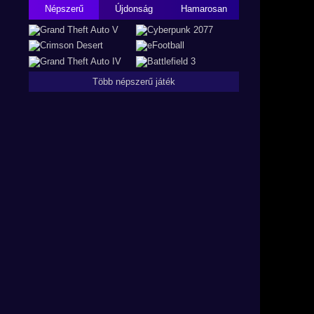
Népszerű
Újdonság
Hamarosan
Több népszerű játék