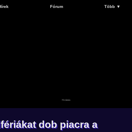
Hírek
Fórum
Több
▼
ériákat dob piacra a