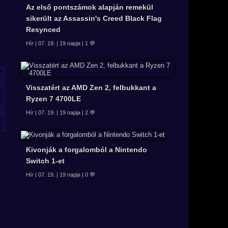
Az első pontszámok alapján remekül
sikerült az Assassin's Creed Black Flag
Resynced
Hír | 07. 19. | 19 napja | 1 💬
Visszatért az AMD Zen 2, felbukkant a
Ryzen 7 4700LE
Hír | 07. 19. | 19 napja | 2 💬
Kivonják a forgalomból a Nintendo
Switch 1-et
Hír | 07. 19. | 19 napja | 0 💬