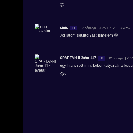
🤣
sinis
14
12 hónapja | 2025. 07. 25. 13:28:57
Jól látom squirtol?azt ismerem 😁
SPARTAN-II John-117
11
12 hónapja | 2025
úgy hiányzott mint kóbor kutyának a fo.sá
2