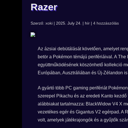
Razer
Szerző:
xoki
| 2025. July 24. | hír |
4 hozzászólás
Az ázsiai debütálását követően, amelyet reng
betör a Pokémon témájú perifériáival. A Th
együttműködésének köszönhető kollekció mo
Európában, Ausztráliában és Új-Zélandon is 
A gyártó több PC gaming perifériát Pokémon té
szerepel Pikachu és az eredeti Kanto kezdő 
alábbiakat tartalmazza: BlackWidow V4 X me
vezetékes egér és Gigantus V2 egérpad. A Ra
volt, amelyek játékrajongók és a gyűjtők sz