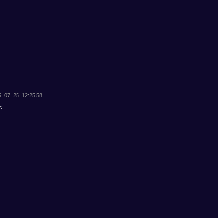
. 07. 25. 12:25:58
s.